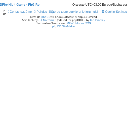
Fire High Game - FhG.Ro
Ora este UTC+03:00 Europe/Bucharest
F
Contactează-ne
Policies
Şterge toate cookie-urile forumului
Cookie-Settings
ur
nizat de
phpBB
® Forum Software © phpBB Limited
AcidTech by
ST Software
Updated for phpBB3.2 by
Ian Bradley
Translation/Traducere:
MX-Publisher CMS
phpBB SiteMaker