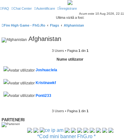
FAQ
Chat Center
Autentificare
Înregistrare
Acum este 10 Aug 2026, 22:11
Ultima vizită a fost:
Fire High Game - FhG.Ro
Flags
Afghanistan
Afghanistan
3 Users • Pagina
1
din
1
Nume utilizator
Joshuaclela
Kristinawkf
Ponti233
3 Users • Pagina
1
din
1
PARTENERI
*Cod mini banner FhG.ro *