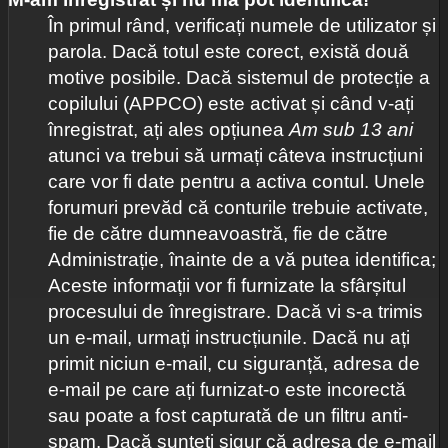
În primul rând, verificați numele de utilizator și
parola. Dacă totul este corect, există două
motive posibile. Dacă sistemul de protecție a
copilului (APPCO) este activat și când v-ați
înregistrat, ați ales opțiunea
Am sub 13 ani
atunci va trebui să urmați câteva instrucțiuni
care vor fi date pentru a activa contul. Unele
forumuri prevăd că conturile trebuie activate,
fie de către dumneavoastră, fie de către
Administrație, înainte de a vă putea identifica;
Aceste informații vor fi furnizate la sfârșitul
procesului de înregistrare. Dacă vi s-a trimis
un e-mail, urmați instrucțiunile. Dacă nu ați
primit niciun e-mail, cu siguranță, adresa de
e-mail pe care ați furnizat-o este incorectă
sau poate a fost capturată de un filtru anti-
spam. Dacă sunteți sigur că adresa de e-mail