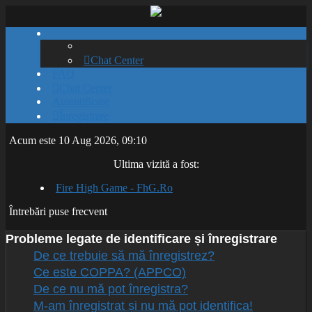
Chat Center
FAQ
Chat Center
Autentificare
Înregistrare
Acum este 10 Aug 2026, 09:10
Ultima vizită a fost:
Fire High Game - FhG.Ro
Întrebări puse frecvent
Probleme legate de identificare și înregistrare
De ce trebuie să mă înregistrez?
Ce este COPPA? (APPCO)
De ce nu mă pot înregistra?
M-am înregistrat și nu mă pot identifica!