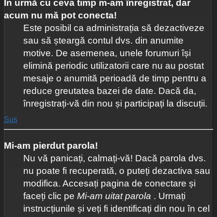
În urmă cu ceva timp m-am înregistrat, dar
acum nu mă pot conecta!
Este posibil ca administrația să dezactiveze
sau să șteargă contul dvs. din anumite
motive. De asemenea, unele forumuri își
elimină periodic utilizatorii care nu au postat
mesaje o anumită perioadă de timp pentru a
reduce greutatea bazei de date. Dacă da,
înregistrați-vă din nou și participați la discuții.
Sus
Mi-am pierdut parola!
Nu vă panicați, calmați-vă! Dacă parola dvs.
nu poate fi recuperată, o puteți dezactiva sau
modifica. Accesați pagina de conectare și
faceți clic pe
Mi-am uitat parola
. Urmați
instrucțiunile și veți fi identificați din nou în cel