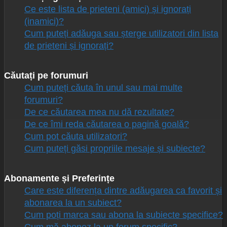
Ce este lista de prieteni (amici) și ignorați
(inamici)?
Cum puteți adăuga sau șterge utilizatori din lista
de prieteni și ignorați?
Căutați pe forumuri
Cum puteți căuta în unul sau mai multe
forumuri?
De ce căutarea mea nu dă rezultate?
De ce îmi reda căutarea o pagină goală?
Cum pot căuta utilizatori?
Cum puteți găsi propriile mesaje și subiecte?
Abonamente și Preferințe
Care este diferența dintre adăugarea ca favorit și
abonarea la un subiect?
Cum poți marca sau abona la subiecte specifice?