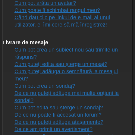
Cum pot arăta un avatar?
Cum poate fi schimbat rangul meu?
Când dau clic pe linkul de e-mail al unui
utilizator, el îmi cere să mă înregistrez!
Livrare de mesaje
Cum pot crea un subiect nou sau trimite un
răspuns?
Cum puteți edita sau șterge un mesaj?
Cum puteți adăuga o semnătură la mesajul
meu?
Cum pot crea un sondaj?
De ce nu puteți adăuga mai multe opțiuni la
sondaj?
Cum pot edita sau șterge un sondaj?
De ce nu poate fi accesat un forum?
De ce nu puteți adăuga atașamente?
De ce am primit un avertisment?