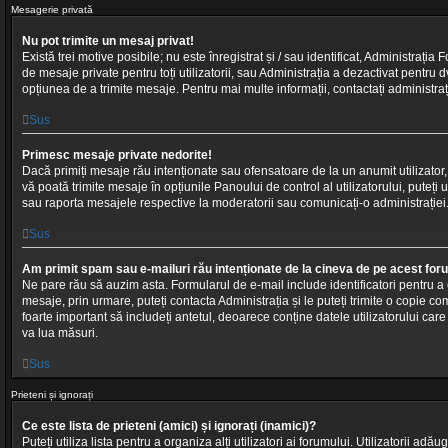
Mesagerie privată
Nu pot trimite un mesaj privat!
Există trei motive posibile; nu este înregistrat și / sau identificat, Administrați
de mesaje private pentru toți utilizatorii, sau Administrația a dezactivat pentru d
opțiunea de a trimite mesaje. Pentru mai multe informații, contactați administraț
Sus
Primesc mesaje private nedorite!
Dacă primiți mesaje rău intenționate sau ofensatoare de la un anumit utilizator, î
vă poată trimite mesaje în opțiunile Panoului de control al utilizatorului, puteți 
sau raporta mesajele respective la moderatorii sau comunicați-o administrației
Sus
Am primit spam sau e-mailuri rău intenționate de la cineva de pe acest for
Ne pare rău să auzim asta. Formularul de e-mail include identificatori pentru a c
mesaje, prin urmare, puteți contacta Administrația și le puteți trimite o copie co
foarte important să includeți antetul, deoarece conține datele utilizatorului care 
va lua măsuri.
Sus
Prieteni și ignorați
Ce este lista de prieteni (amici) și ignorați (inamici)?
Puteți utiliza lista pentru a organiza alți utilizatori ai forumului. Utilizatorii adăuga