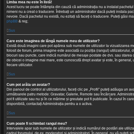
Limba mea nu este în listă!
Acest lucru se poate întâmpla din cauză că administrația nu a instalat pachetu
nimeni nu a creat o traducere. Întrebați un administrator dacă puteți instala pach
nevoie. Dacă pachetul nu există, nu ezitați să faceți o traducere. Puteți găsi mai
phpBB
& reg;
Sus
Care este imaginea de lângă numele meu de utilizator?
Există două imagini care pot apărea sub numele de utilizator la vizualizarea me
folosit de forum, prima imagine este asociată cu poziția (rangul) utilizatorului, 
blocuri sau puncte, care indică numărul de mesaje postate de dvs. sau starea d
de obicei o imagine mai mare, este cunoscută drept avatar și este, în general,
fiecare utilizator.
Sus
Cum pot arăta un avatar?
Din panoul de control al utilizatorului, faceți clic pe „Profil” puteți adăuga un av
următoarele patru metode: Gravatar, Galerie, Remote sau Încărcare. Administr
pot fi utilizate sau nu și în ce mărime și greutate pot fi publicate. În cazul în ca
disponibilă, contactați Administrația pentru a o activa.
Sus
Cum poate fi schimbat rangul meu?
Intervalele apar sub numele de utilizator și indică numărul de postări ale utiliza
cadrul forumului, de ex. moderatori și administratori. În general, nu vă puteți 