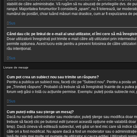
stabilit de către administrație. Vă rugăm să nu abuzați de privilegiile dvs. de p
rangul. Majoritatea forumurilor îl consideră „spam”, nu îl tolerează, iar moderat
numărul de postări, chiar luând măsuri mai drastice, cum ar fi expulzarea de p
Sus
Când dau clic pe linkul de e-mail al unui utilizator, el îmi cere să mă înregist
Doar utilizatorii înregistrați pot trimite e-mail către alți utilizatori prin intermed
permite opțiunea. Acest lucru este pentru a preveni folosirea de către utilizator
rău intenționat.
Sus
Livrare de mesaje
Cum pot crea un subiect nou sau trimite un răspuns?
Pentru a publica un subiect nou, faceți clic pe "Subiect nou". Pentru a posta un 
pe „Trimiteți răspuns”. Probabil că trebuie să vă înregistrați înainte de a putea
forum veți găsi o listă cu acțiunile permise. Exemplu: puteți posta subiecte noi, 
Sus
Cum puteți edita sau șterge un mesaj?
Dacă nu sunteți administrator sau moderator, puteți șterge sau modifica doar me
trebuie să faceți clic pe butonul
edit
(uneori această opțiune este valabilă doa
timp). Dacă cineva vă editează subiectul, veți găsi un text mic care să indice că
câte ori a fost modificat. Nu apare dacă a fost un moderator sau o administrație c
lasă de cele mai multe ori numele de utilizator și cauza ediției. Utilizatorii nor