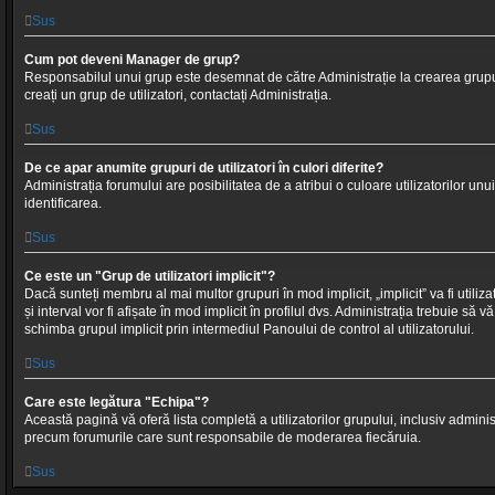
Sus
Cum pot deveni Manager de grup?
Responsabilul unui grup este desemnat de către Administrație la crearea grupul
creați un grup de utilizatori, contactați Administrația.
Sus
De ce apar anumite grupuri de utilizatori în culori diferite?
Administrația forumului are posibilitatea de a atribui o culoare utilizatorilor unui
identificarea.
Sus
Ce este un "Grup de utilizatori implicit"?
Dacă sunteți membru al mai multor grupuri în mod implicit, „implicit” va fi utili
și interval vor fi afișate în mod implicit în profilul dvs. Administrația trebuie să 
schimba grupul implicit prin intermediul Panoului de control al utilizatorului.
Sus
Care este legătura "Echipa"?
Această pagină vă oferă lista completă a utilizatorilor grupului, inclusiv administr
precum forumurile care sunt responsabile de moderarea fiecăruia.
Sus