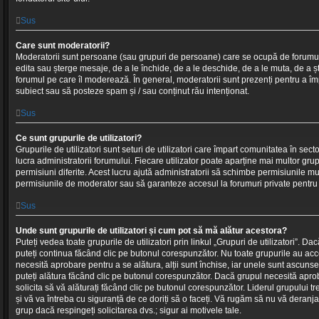
Sus
Care sunt moderatorii?
Moderatorii sunt persoane (sau grupuri de persoane) care se ocupă de forumul d
edita sau șterge mesaje, de a le închide, de a le deschide, de a le muta, de a 
forumul pe care îl moderează. În general, moderatorii sunt prezenți pentru a împi
subiect sau să posteze spam și / sau conținut rău intenționat.
Sus
Ce sunt grupurile de utilizatori?
Grupurile de utilizatori sunt seturi de utilizatori care împart comunitatea în sec
lucra administratorii forumului. Fiecare utilizator poate aparține mai multor gru
permisiuni diferite. Acest lucru ajută administratorii să schimbe permisiunile mult
permisiunile de moderator sau să garanteze accesul la forumuri private pentru ut
Sus
Unde sunt grupurile de utilizatori și cum pot să mă alătur acestora?
Puteți vedea toate grupurile de utilizatori prin linkul „Grupuri de utilizatori”. Dac
puteți continua făcând clic pe butonul corespunzător. Nu toate grupurile au acce
necesită aprobare pentru a se alătura, alții sunt închise, iar unele sunt ascuns
puteți alătura făcând clic pe butonul corespunzător. Dacă grupul necesită aprob
solicita să vă alăturați făcând clic pe butonul corespunzător. Liderul grupului t
și vă va întreba cu siguranță de ce doriți să o faceți. Vă rugăm să nu vă deran
grup dacă respingeți solicitarea dvs.; sigur ai motivele tale.