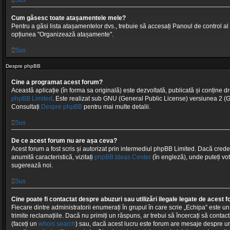
Cum găsesc toate atașamentele mele?
Pentru a găsi lista atașamentelor dvs., trebuie să accesați Panoul de control al ut
opțiunea "Organizează atașamente".
Sus
Despre phpBB
Cine a programat acest forum?
Această aplicație (în forma sa originală) este dezvoltată, publicată și conține d
phpBB Limited
. Este realizat sub GNU (General Public License) versiunea 2 (GPL-
Consultați
Despre phpBB
pentru mai multe detalii.
Sus
De ce acest forum nu are așa ceva?
Acest forum a fost scris și autorizat prin intermediul phpBB Limited. Dacă crede
anumită caracteristică, vizitați
phpBB Ideas Center
(în engleză), unde puteți vot
sugerează noi.
Sus
Cine poate fi contactat despre abuzuri sau utilizări ilegale legate de acest 
Fiecare dintre administratorii enumerați în grupul în care scrie „Echipa” este u
trimite reclamațiile. Dacă nu primiți un răspuns, ar trebui să încercați să contac
(faceți un
whois search
) sau, dacă acest lucru este forum are mesaje despre un