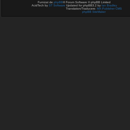
Furnizat de
phpBB
® Forum Software © phpBB Limited
AcidTech by
ST Software
Updated for phpBB3.2 by
Ian Bradley
Translation/Traducere:
MX-Publisher CMS
phpBB SiteMaker