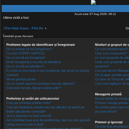
FAQ
Chat Center
Autentificare
Înregistrare
Acum este 07 Aug 2026, 09:11
Ultima vizită a fost:
Fire High Game - FhG.Ro
Or
Întrebări puse frecvent
Probleme legate de identificare și înregistrare
Niveluri și grupuri de u
De ce trebuie să mă înregistrez?
Ce sunt administratorii?
Ce este COPPA? (APPCO)
Care sunt moderatorii?
De ce nu mă pot înregistra?
Ce sunt grupurile de utili
M-am înregistrat și nu mă pot identifica!
Unde sunt grupurile de ut
De ce nu mă pot identifica?
acestora?
În urmă cu ceva timp m-am înregistrat, dar acum nu mă pot
Cum pot deveni Manage
conecta!
De ce apar anumite grupuri
Mi-am pierdut parola!
Ce este un "Grup de utiliz
De ce expiră automat sesiunea mea de utilizator?
Care este legătura "Ech
Care este funcția „Șterge cookie-urile”?
Mesagerie privată
Preferințe și setări ale utilizatorului
Nu pot trimite un mesaj p
Cum pot schimba setările mele?
Primesc mesaje private 
Cum pot împiedica numele meu de utilizator să apară pe
Am primit spam sau e-mai
listele utilizatorilor conectați?
pe acest forum!
Ora în forumuri nu este corectă!
Am schimbat fusul orar din profilul meu, dar ora este greșită!
Prieteni și ignorați
Limba mea nu este în listă!
Ce este lista de prieteni 
Care este imaginea de lângă numele meu de utilizator?