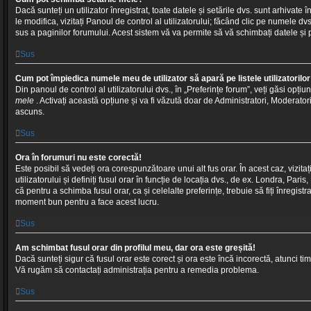
Dacă sunteți un utilizator înregistrat, toate datele și setările dvs. sunt arhivate
le modifica, vizitați Panoul de control al utilizatorului; făcând clic pe numele dvs.
sus a paginilor forumului. Acest sistem vă va permite să vă schimbați datele și p
Sus
Cum pot împiedica numele meu de utilizator să apară pe listele utilizatorilo
Din panoul de control al utilizatorului dvs., în „Preferințe forum”, veți găsi opți
mele
. Activați această opțiune și va fi văzută doar de Administratori, Moderatori și
ascuns.
Sus
Ora în forumuri nu este corectă!
Este posibil să vedeți ora corespunzătoare unui alt fus orar. În acest caz, vizita
utilizatorului și definiți fusul orar în funcție de locația dvs., de ex. Londra, Pari
că pentru a schimba fusul orar, ca și celelalte preferințe, trebuie să fiți înregist
moment bun pentru a face acest lucru.
Sus
Am schimbat fusul orar din profilul meu, dar ora este greșită!
Dacă sunteți sigur că fusul orar este corect și ora este încă incorectă, atunci tim
Vă rugăm să contactați administrația pentru a remedia problema.
Sus