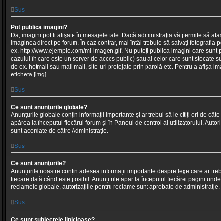
Sus
Pot publica imagini?
Da, imagini pot fi afișate în mesajele tale. Dacă administrația vă permite să atașa
imaginea direct pe forum. În caz contrar, mai întâi trebuie să salvați fotografia
ex. http://www.ejemplo.com/mi-imagen.gif. Nu puteți publica imagini care sunt 
cazului în care este un server de acces public) sau al celor care sunt stocate 
de ex. hotmail sau mail mail, site-uri protejate prin parolă etc. Pentru a afișa im
eticheta [img].
Sus
Ce sunt anunţurile globale?
Anunțurile globale conțin informații importante și ar trebui să le citiți ori de câte
apărea la începutul fiecărui forum și în Panoul de control al utilizatorului. Autor
sunt acordate de către Administrație.
Sus
Ce sunt anunţurile?
Anunțurile noastre conțin adesea informații importante despre lege care ar trebui 
fiecare dată când este posibil. Anunțurile apar la începutul fiecărei pagini unde
reclamele globale, autorizațiile pentru reclame sunt aprobate de administraţie.
Sus
Ce sunt subiectele lipicioase?