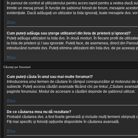
în panoul de control al utilizatorului pentru acces rapid pentru a vedea dacă sunt 
trimite un mesaj privat. În funcție de șablonul folosit de forum, mesajele acestor ut
evidențiate. Dacă adăugați un utilizator la lista ignorați, toate mesajele dvs. vor
Sus
Cum puteți adăuga sau șterge utilizatori din lista de prieteni și ignorați?
Puteți adăuga utilizatori la lista dvs. în două moduri. În fiecare profil de utiliza
la lista de prieteni și / sau ignorate. Puteți face, de asemenea, direct din Panoul 
introducând numele dvs. Puteți elimina utilizatorii din lista dvs. de pe aceeași 
Sus
Căutați pe forumuri
Cum puteți căuta în unul sau mai multe forumuri?
Introducerea unui termen de căutare în câmpul corespunzător al motorului de c
subiecte. Puteți accesa căutări avansate făcând clic pe linkul „Căutare avansat
paginile forumului. Modul de accesare a căutării depinde de șablonul utilizat.
Sus
De ce căutarea mea nu dă rezultate?
Probabil căutarea dvs. a fost foarte generală și include mulți termeni obișnuiți
Fiți mai specific și folosiți opțiunile disponibile în căutarea avansată.
Sus