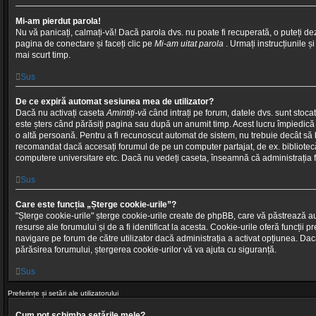
Mi-am pierdut parola!
Nu vă panicați, calmați-vă! Dacă parola dvs. nu poate fi recuperată, o puteți de
pagina de conectare și faceți clic pe
Mi-am uitat parola
. Urmați instrucțiunile și 
mai scurt timp.
Sus
De ce expiră automat sesiunea mea de utilizator?
Dacă nu activați caseta
Amintiți-vă
când intrați pe forum, datele dvs. sunt stoca
este șters când părăsiți pagina sau după un anumit timp. Acest lucru împiedică u
o altă persoană. Pentru a fi recunoscut automat de sistem, nu trebuie decât să bi
recomandat dacă accesați forumul de pe un computer partajat, de ex. bibliotecă
computere universitare etc. Dacă nu vedeți caseta, înseamnă că administrația 
Sus
Care este funcția „Șterge cookie-urile”?
"Șterge cookie-urile" șterge cookie-urile create de phpBB, care vă păstrează a
resurse ale forumului și de a fi identificat la acesta. Cookie-urile oferă funcții p
navigare pe forum de către utilizator dacă administrația a activat opțiunea. Da
părăsirea forumului, ștergerea cookie-urilor vă va ajuta cu siguranță.
Sus
Preferințe și setări ale utilizatorului
Cum pot schimba setările mele?