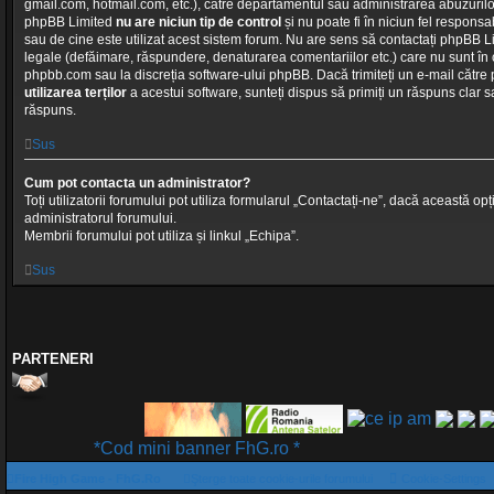
gmail.com, hotmail.com, etc.), către departamentul sau administrarea abuzurilor
phpBB Limited
nu are niciun tip de control
și nu poate fi în niciun fel respons
sau de cine este utilizat acest sistem forum. Nu are sens să contactați phpBB 
legale (defăimare, răspundere, denaturarea comentariilor etc.) care nu sunt în 
phpbb.com sau la discreția software-ului phpBB. Dacă trimiteți un e-mail cătr
utilizarea terților
a acestui software, sunteți dispus să primiți un răspuns clar sa
răspuns.
Sus
Cum pot contacta un administrator?
Toți utilizatorii forumului pot utiliza formularul „Contactați-ne”, dacă această opț
administratorul forumului.
Membrii forumului pot utiliza și linkul „Echipa”.
Sus
PARTENERI
*Cod mini banner FhG.ro *
Fire High Game - FhG.Ro
Şterge toate cookie-urile forumului
Cookie-Settings