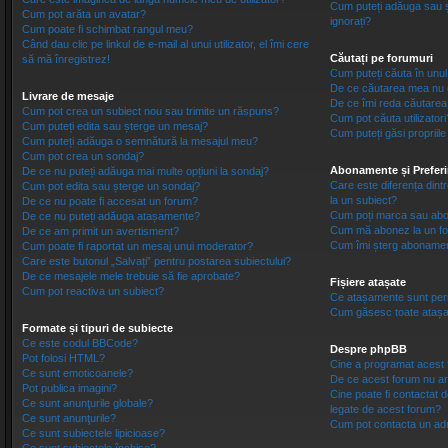
Cum puteți adăuga sau șter
Cum pot arăta un avatar?
ignorați?
Cum poate fi schimbat rangul meu?
Când dau clic pe linkul de e-mail al unui utilizator, el îmi cere
Căutați pe forumuri
să mă înregistrez!
Cum puteți căuta în unul
De ce căutarea mea nu d
Livrare de mesaje
De ce îmi reda căutarea
Cum pot crea un subiect nou sau trimite un răspuns?
Cum pot căuta utilizatori
Cum puteți edita sau șterge un mesaj?
Cum puteți găsi propriil
Cum puteți adăuga o semnătură la mesajul meu?
Cum pot crea un sondaj?
Abonamente și Preferi
De ce nu puteți adăuga mai multe opțiuni la sondaj?
Care este diferența dint
Cum pot edita sau șterge un sondaj?
la un subiect?
De ce nu poate fi accesat un forum?
Cum poți marca sau abon
De ce nu puteți adăuga atașamente?
Cum mă abonez la un fo
De ce am primit un avertisment?
Cum îmi șterg abonamen
Cum poate fi raportat un mesaj unui moderator?
Care este butonul „Salvați” pentru postarea subiectului?
De ce mesajele mele trebuie să fie aprobate?
Fișiere atașate
Cum pot reactiva un subiect?
Ce atașamente sunt per
Cum găsesc toate ataș
Formate și tipuri de subiecte
Ce este codul BBCode?
Despre phpBB
Pot folosi HTML?
Cine a programat acest
Ce sunt emoticoanele?
De ce acest forum nu a
Pot publica imagini?
Cine poate fi contactat d
Ce sunt anunţurile globale?
legate de acest forum?
Ce sunt anunţurile?
Cum pot contacta un adm
Ce sunt subiectele lipicioase?
Ce sunt subiectele închise?