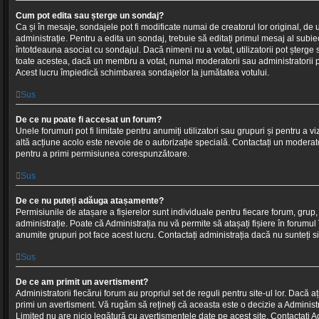
Cum pot edita sau șterge un sondaj?
Ca și în mesaje, sondajele pot fi modificate numai de creatorul lor original, d
administrație. Pentru a edita un sondaj, trebuie să editați primul mesaj al subiec
întotdeauna asociat cu sondajul. Dacă nimeni nu a votat, utilizatorii pot șterge 
toate acestea, dacă un membru a votat, numai moderatorii sau administratorii p
Acest lucru împiedică schimbarea sondajelor la jumătatea votului.
Sus
De ce nu poate fi accesat un forum?
Unele forumuri pot fi limitate pentru anumiți utilizatori sau grupuri și pentru a viz
altă acțiune acolo este nevoie de o autorizație specială. Contactați un modera
pentru a primi permisiunea corespunzătoare.
Sus
De ce nu puteți adăuga atașamente?
Permisiunile de atașare a fișierelor sunt individuale pentru fiecare forum, grup, 
administrație. Poate că Administrația nu vă permite să atașați fișiere în forumul 
anumite grupuri pot face acest lucru. Contactați administrația dacă nu sunteți si
Sus
De ce am primit un avertisment?
Administratorii fiecărui forum au propriul set de reguli pentru site-ul lor. Dacă aț
primi un avertisment. Vă rugăm să rețineți că aceasta este o decizie a Administ
Limited nu are nicio legătură cu avertismentele date pe acest site. Contactați 