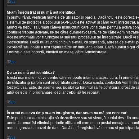
Sus
M-am înregistrat și nu mă pot identifica!
În primul rând, verificați numele de utilizator și parola. Dacă totul este corect,
sistemul de protecție a copilului (APPCO) este activat și când v-ați înregistrat, 
atunci va trebui să urmați câteva instrucțiuni care vor fi date pentru a activa c
conturile trebuie activate, fie de către dumneavoastră, fie de către Administrație
Aceste informații vor fi furnizate la sfârșitul procesului de înregistrare. Dacă vi 
instrucțiunile. Dacă nu ați primit niciun e-mail, cu siguranță, adresa de e-mail pe
incorectă sau poate a fost capturată de un filtru anti-spam. Dacă sunteți sigur 
furnizat-o este corectă, trimiteți un mesaj către Administrație.
Sus
De ce nu mă pot identifica?
Există mai multe motive pentru care se poate întâmpla acest lucru. În primul râ
de utilizator și parola sunt ortografiate corect. Dacă există, contactați Administ
fost exclusă. Este, de asemenea, posibil ca forumul să fie configurat prost de că
aibă defecte în programare, deci ar trebui să fie reparat.
Sus
În urmă cu ceva timp m-am înregistrat, dar acum nu mă pot conecta!
Este posibil ca administrația să dezactiveze sau să șteargă contul dvs. din a
unele forumuri își elimină periodic utilizatorii care nu au postat mesaje o anum
reduce greutatea bazei de date. Dacă da, înregistrați-vă din nou și participați la 
Sus