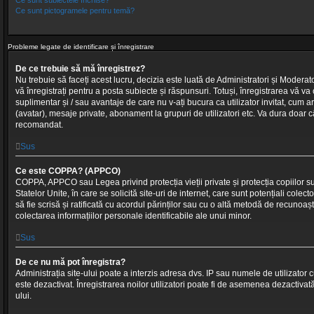
Ce sunt pictogramele pentru temă?
Probleme legate de identificare și înregistrare
De ce trebuie să mă înregistrez?
Nu trebuie să faceți acest lucru, decizia este luată de Administratori și Moderato
vă înregistrați pentru a posta subiecte și răspunsuri. Totuși, înregistrarea vă va 
suplimentar și / sau avantaje de care nu v-ați bucura ca utilizator invitat, cum a
(avatar), mesaje private, abonament la grupuri de utilizatori etc. Va dura doar 
recomandat.
Sus
Ce este COPPA? (APPCO)
COPPA, APPCO sau Legea privind protecția vieții private și protecția copiilor s
Statelor Unite, în care se solicită site-uri de internet, care sunt potențiali colector
să fie scrisă și ratificată cu acordul părinților sau cu o altă metodă de recunoa
colectarea informațiilor personale identificabile ale unui minor.
Sus
De ce nu mă pot înregistra?
Administrația site-ului poate a interzis adresa dvs. IP sau numele de utilizator cu
este dezactivat. Înregistrarea noilor utilizatori poate fi de asemenea dezactivată
ului.