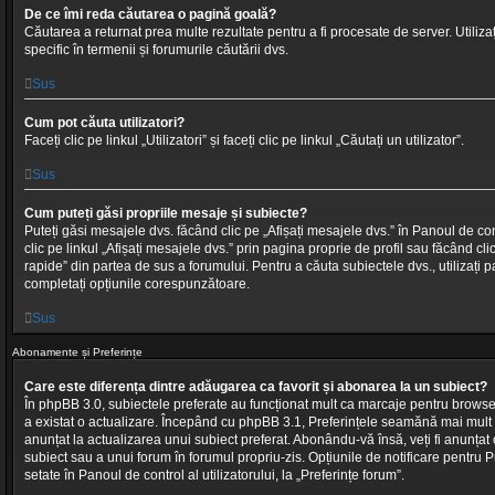
De ce îmi reda căutarea o pagină goală?
Căutarea a returnat prea multe rezultate pentru a fi procesate de server. Utilizaț
specific în termenii și forumurile căutării dvs.
Sus
Cum pot căuta utilizatori?
Faceți clic pe linkul „Utilizatori” și faceți clic pe linkul „Căutați un utilizator”.
Sus
Cum puteți găsi propriile mesaje și subiecte?
Puteți găsi mesajele dvs. făcând clic pe „Afișați mesajele dvs.” în Panoul de cont
clic pe linkul „Afișați mesajele dvs.” prin pagina proprie de profil sau făcând cl
rapide” din partea de sus a forumului. Pentru a căuta subiectele dvs., utilizați
completați opțiunile corespunzătoare.
Sus
Abonamente și Preferințe
Care este diferența dintre adăugarea ca favorit și abonarea la un subiect?
În phpBB 3.0, subiectele preferate au funcționat mult ca marcaje pentru browser
a existat o actualizare. Începând cu phpBB 3.1, Preferințele seamănă mai mult c
anunțat la actualizarea unui subiect preferat. Abonându-vă însă, veți fi anunțat 
subiect sau a unui forum în forumul propriu-zis. Opțiunile de notificare pentru P
setate în Panoul de control al utilizatorului, la „Preferințe forum”.