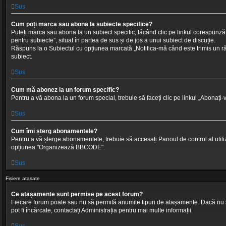
Sus
Cum poți marca sau abona la subiecte specifice?
Puteți marca sau abona la un subiect specific, făcând clic pe linkul corespunză
pentru subiecte”, situat în partea de sus și de jos a unui subiect de discuție.
Răspuns la o Subiectul cu opțiunea marcată „Notifica-mă când este trimis un r
subiect.
Sus
Cum mă abonez la un forum specific?
Pentru a vă abona la un forum special, trebuie să faceți clic pe linkul „Abonați-
Sus
Cum îmi șterg abonamentele?
Pentru a vă șterge abonamentele, trebuie să accesați Panoul de control al utiliza
opțiunea "Organizează BBCODE".
Sus
Fișiere atașate
Ce atașamente sunt permise pe acest forum?
Fiecare forum poate sau nu să permită anumite tipuri de atașamente. Dacă nu sun
pot fi încărcate, contactați Administrația pentru mai multe informații.
Sus