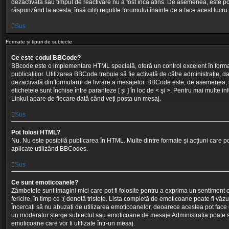
dezactivată sau timpul de reactivare nu a fost încă atins. De asemenea, este po
răspunzând la acesta, însă citiți regulile forumului înainte de a face acest lucru.
Sus
Formate și tipuri de subiecte
Ce este codul BBCode?
BBcode este o implementare HTML specială, oferă un control excelent în format 
publicațiilor. Utilizarea BBCode trebuie să fie activată de către administrație, 
dezactivată din formularul de livrare a mesajelor. BBCode este, de asemenea, s
etichetele sunt închise între paranteze [ și ] în loc de < şi >. Pentru mai multe i
Linkul apare de fiecare dată când veți posta un mesaj.
Sus
Pot folosi HTML?
Nu. Nu este posibilă publicarea în HTML. Multe dintre formate și acțiuni care po
aplicate utilizând BBCodes.
Sus
Ce sunt emoticoanele?
Zâmbetele sunt imagini mici care pot fi folosite pentru a exprima un sentiment 
fericire, în timp ce :( denotă tristețe. Lista completă de emoticoane poate fi văz
Încercați să nu abuzați de utilizarea emoticoanelor, deoarece acestea pot face u
un moderator șterge subiectul sau emoticoane de mesaje Administrația poate s
emoticoane care vor fi utilizate într-un mesaj.