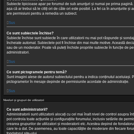
Subiecte lipicioase apar pe forumul de sub anunţuri și numai pe prima pagină. 
așa că ar trebui să le citiți ori de câte ori este posibil. La fel ca în anunțurile și
are permisiuni pentru a remedia un subiect.
Sus
Ce sunt subiectele închise?
Subiecte închise sunt subiecte în care utilizatorii nu mai pot răspunde și sonda
încheiate automat. Subiectele pot fi închise din mai multe motive. Această deciz
sau de un moderator. Poate vă puteți închide propriile subiecte în funcție de p
administratori.
Sus
Ce sunt pictogramele pentru temă?
Sunt imagini alese de autorul subiectului pentru a indica conținutul aceluiași. Pos
pictogramelor în mesaje depinde de permisiunile acordate de administrație.
Sus
Niveluri și grupuri de utilizatori
Ce sunt administratorii?
Administratorii sunt utilizatorii alocați cu cel mai înalt nivel de control asupra înt
pot controla toate acțiunile și configurațiile forumului, inclusiv setările de permisi
crearea grupurilor de utilizatori și moderatorii etc. Acestea depind de fondatoru
care le-a dat. De asemenea, au toate capacitățile de moderare din fiecare forum,
fondatorul site-ului.