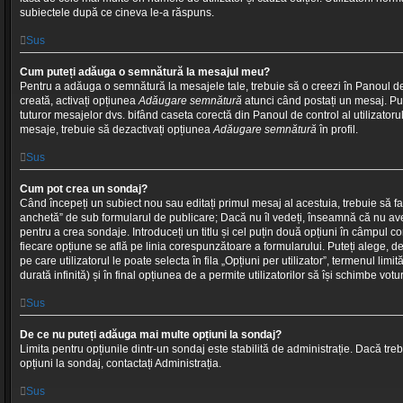
subiectele după ce cineva le-a răspuns.
Sus
Cum puteți adăuga o semnătură la mesajul meu?
Pentru a adăuga o semnătură la mesajele tale, trebuie să o creezi în Panoul de c
creată, activați opțiunea
Adăugare semnătură
atunci când postați un mesaj. Put
tuturor mesajelor dvs. bifând caseta corectă din Panoul de control al utilizatoru
mesaje, trebuie să dezactivați opțiunea
Adăugare semnătură
în profil.
Sus
Cum pot crea un sondaj?
Când începeți un subiect nou sau editați primul mesaj al acestuia, trebuie să fac
anchetă” de sub formularul de publicare; Dacă nu îl vedeți, înseamnă că nu av
pentru a crea sondaje. Introduceți un titlu și cel puțin două opțiuni în câmpul 
fiecare opțiune se află pe linia corespunzătoare a formularului. Puteți alege,
pe care utilizatorul le poate selecta în fila „Opțiuni per utilizator”, termenul limi
durată infinită) și în final opțiunea de a permite utilizatorilor să își schimbe votur
Sus
De ce nu puteți adăuga mai multe opțiuni la sondaj?
Limita pentru opțiunile dintr-un sondaj este stabilită de administrație. Dacă tr
opțiuni la sondaj, contactați Administrația.
Sus