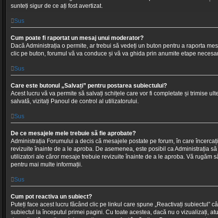
sunteți sigur de ce ați fost avertizat.
Sus
Cum poate fi raportat un mesaj unui moderator?
Dacă Administrația o permite, ar trebui să vedeți un buton pentru a raporta me
clic pe buton, forumul vă va conduce și vă va ghida prin anumite etape necesa
Sus
Care este butonul „Salvați” pentru postarea subiectului?
Acest lucru vă va permite să salvați schițele care vor fi completate și trimise ult
salvată, vizitați Panoul de control al utilizatorului.
Sus
De ce mesajele mele trebuie să fie aprobate?
Administrația Forumului a decis că mesajele postate pe forum, în care încercați 
revizuite înainte de a le aproba. De asemenea, este posibil ca Administrația să
utilizatori ale căror mesaje trebuie revizuite înainte de a le aproba. Vă rugăm s
pentru mai multe informații.
Sus
Cum pot reactiva un subiect?
Puteți face acest lucru făcând clic pe linkul care spune „Reactivați subiectul” când
subiectul la începutul primei pagini. Cu toate acestea, dacă nu o vizualizați, atu