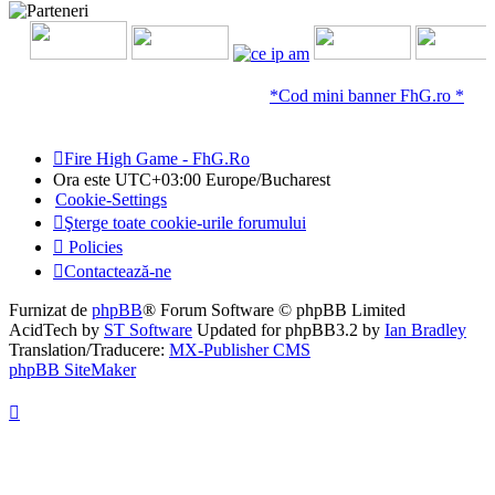
*Cod mini banner FhG.ro *
Fire High Game - FhG.Ro
Ora este UTC+03:00 Europe/Bucharest
Cookie-Settings
Şterge toate cookie-urile forumului
Policies
Contactează-ne
Furnizat de
phpBB
® Forum Software © phpBB Limited
AcidTech by
ST Software
Updated for phpBB3.2 by
Ian Bradley
Translation/Traducere:
MX-Publisher CMS
phpBB SiteMaker