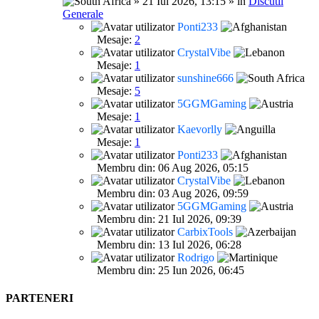
» 21 Iul 2026, 13:15 » în
Discutii
Generale
Ponti233
Mesaje:
2
CrystalVibe
Mesaje:
1
sunshine666
Mesaje:
5
5GGMGaming
Mesaje:
1
Kaevorlly
Mesaje:
1
Ponti233
Membru din: 06 Aug 2026, 05:15
CrystalVibe
Membru din: 03 Aug 2026, 09:59
5GGMGaming
Membru din: 21 Iul 2026, 09:39
CarbixTools
Membru din: 13 Iul 2026, 06:28
Rodrigo
Membru din: 25 Iun 2026, 06:45
PARTENERI