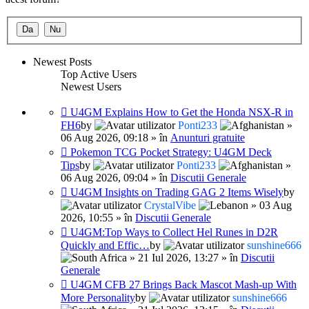
Newest Posts
Top Active Users
Newest Users
U4GM Explains How to Get the Honda NSX-R in
FH6
by
Ponti233
»
06 Aug 2026, 09:18 » în
Anunturi gratuite
Pokemon TCG Pocket Strategy: U4GM Deck
Tips
by
Ponti233
»
06 Aug 2026, 09:04 » în
Discutii Generale
U4GM Insights on Trading GAG 2 Items Wisely
by
CrystalVibe
» 03 Aug
2026, 10:55 » în
Discutii Generale
U4GM:Top Ways to Collect Hel Runes in D2R
Quickly and Effic…
by
sunshine666
» 21 Iul 2026, 13:27 » în
Discutii
Generale
U4GM CFB 27 Brings Back Mascot Mash-up With
More Personality
by
sunshine666