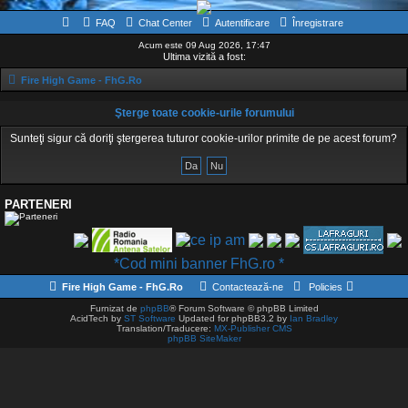
FAQ
Chat Center
Autentificare
Înregistrare
Acum este 09 Aug 2026, 17:47
Ultima vizită a fost:
Fire High Game - FhG.Ro
Şterge toate cookie-urile forumului
Sunteţi sigur că doriţi ştergerea tuturor cookie-urilor primite de pe acest forum?
PARTENERI
*Cod mini banner FhG.ro *
Fire High Game - FhG.Ro
Contactează-ne
Policies
Furnizat de
phpBB
® Forum Software © phpBB Limited
AcidTech by
ST Software
Updated for phpBB3.2 by
Ian Bradley
Translation/Traducere:
MX-Publisher CMS
phpBB SiteMaker