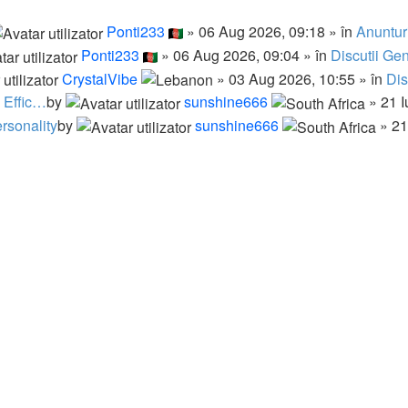
Ponti233
» 06 Aug 2026, 09:18 » în
Anunturi
Ponti233
» 06 Aug 2026, 09:04 » în
Discutii Ge
CrystalVibe
» 03 Aug 2026, 10:55 » în
Dis
 Effic…
by
sunshine666
» 21 I
sonality
by
sunshine666
» 21