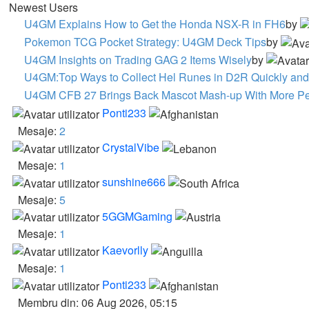
Newest Users
U4GM Explains How to Get the Honda NSX-R in FH6
by
Pokemon TCG Pocket Strategy: U4GM Deck Tips
by
U4GM Insights on Trading GAG 2 Items Wisely
by
U4GM:Top Ways to Collect Hel Runes in D2R Quickly and
U4GM CFB 27 Brings Back Mascot Mash-up With More Per
Ponti233
Mesaje:
2
CrystalVibe
Mesaje:
1
sunshine666
Mesaje:
5
5GGMGaming
Mesaje:
1
Kaevorlly
Mesaje:
1
Ponti233
Membru din: 06 Aug 2026, 05:15