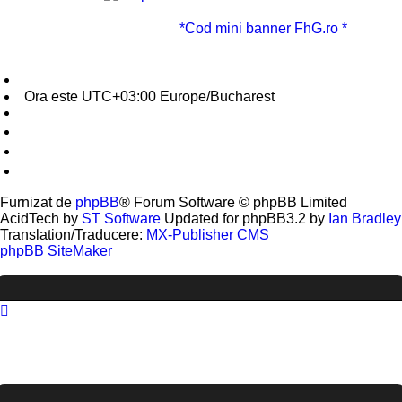
*Cod mini banner FhG.ro *
Fire High Game - FhG.Ro
Ora este UTC+03:00 Europe/Bucharest
Cookie-Settings
Şterge toate cookie-urile forumului
Policies
Contactează-ne
Furnizat de
phpBB
® Forum Software © phpBB Limited
AcidTech by
ST Software
Updated for phpBB3.2 by
Ian Bradley
Translation/Traducere:
MX-Publisher CMS
phpBB SiteMaker