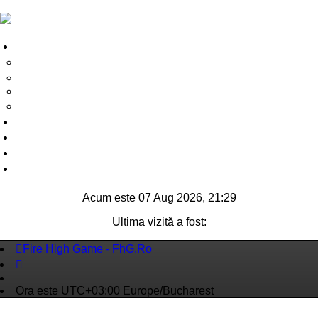
Legături rapide
FAQ
Chat Center
Chat Center
FAQ
Chat Center
Autentificare
Înregistrare
Acum este 07 Aug 2026, 21:29
Ultima vizită a fost:
Fire High Game - FhG.Ro
Ora este UTC+03:00 Europe/Bucharest