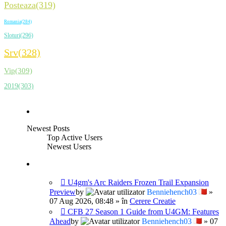
Posteaza(319)
Romania(284)
Sloturi(296)
Srv(328)
Vip(309)
2019(303)
Newest Posts
Top Active Users
Newest Users
U4gm's Arc Raiders Frozen Trail Expansion
Preview
by
Benniehench03
»
07 Aug 2026, 08:48 » în
Cerere Creatie
CFB 27 Season 1 Guide from U4GM: Features
Ahead
by
Benniehench03
» 07