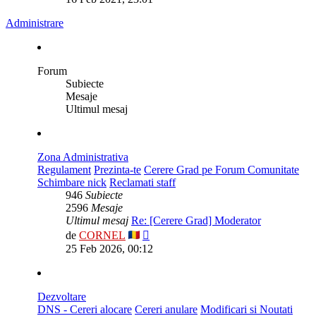
mesaj
Administrare
Forum
Subiecte
Mesaje
Ultimul mesaj
Zona Administrativa
Regulament
Prezinta-te
Cerere Grad pe Forum Comunitate
Schimbare nick
Reclamati staff
946
Subiecte
2596
Mesaje
Ultimul mesaj
Re: [Cerere Grad] Moderator
Vezi
de
CORNEL
ultimul
25 Feb 2026, 00:12
mesaj
Dezvoltare
DNS - Cereri alocare
Cereri anulare
Modificari si Noutati