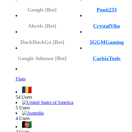
Google [Bot]
Ponti233
Ahrefs [Bot]
CrystalVibe
DuckDuckGo [Bot]
5GGMGaming
Google Adsense [Bot]
CarbixTools
Flags
54 Users
5 Users
4 Users
3 Users