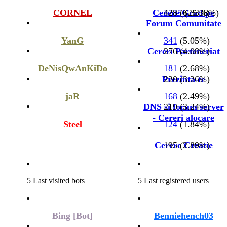
CORNEL
Cerere Grad pe
1715
428 (6.33%)
(25.38%)
Forum Comunitate
YanG
341
(5.05%)
Cereri Parteneriat
276 (4.08%)
DeNisQwAnKiDo
181
(2.68%)
Prezinta-te
220 (3.26%)
jaR
168
(2.49%)
DNS si forum server
219 (3.24%)
- Cereri alocare
Steel
124
(1.84%)
Cerere Creatie
195 (2.89%)
5 Last visited bots
5 Last registered users
Bing [Bot]
Benniehench03