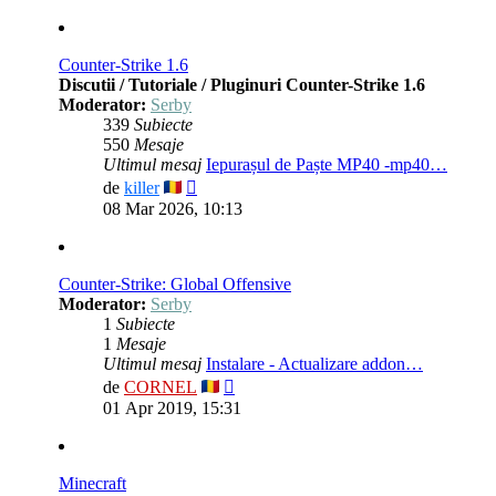
Counter-Strike 1.6
Discutii / Tutoriale / Pluginuri Counter-Strike 1.6
Moderator:
Serby
339
Subiecte
550
Mesaje
Ultimul mesaj
Iepurașul de Paște MP40 -mp40…
Vezi
de
killer
ultimul
08 Mar 2026, 10:13
mesaj
Counter-Strike: Global Offensive
Moderator:
Serby
1
Subiecte
1
Mesaje
Ultimul mesaj
Instalare - Actualizare addon…
Vezi
de
CORNEL
ultimul
01 Apr 2019, 15:31
mesaj
Minecraft