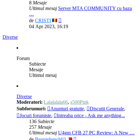
8
Mesaje
Ultimul mesaj
Server MTA COMMUNITY cu baza
…
Vezi
de
CRISTI
ultimul
04 Apr 2023, 16:19
mesaj
Diverse
Forum
Subiecte
Mesaje
Ultimul mesaj
Diverse
Moderatori:
Lalalalala66
,
s500Pink
Subforumuri:
Anunturi gratuite
,
Discutii Generale
,
Jocuri forumiste
,
Intreaba orice - Ask me anything...
136
Subiecte
257
Mesaje
Ultimul mesaj
U4gm CFB 27 PC Review: A New …
Vezi
de
Benniehench03