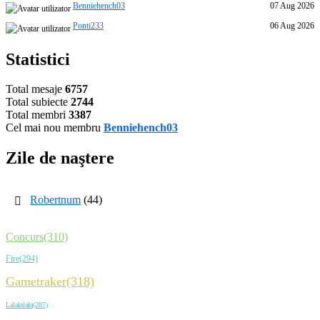
Benniehench03
07 Aug 2026
j
Ponti233
06 Aug 2026
Statistici
Total mesaje
6757
Total subiecte
2744
Total membri
3387
Cel mai nou membru
Benniehench03
Zile de naştere
Robertnum
(44)
Concurs(310)
Fire(294)
Gametraker(318)
Lalalalala(287)