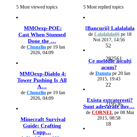
5 Most viewed topics
5 Most replied topics
MMOexp-POE:
[Bancurii] Lalalalala
Cast When Stunned
de
Lalalalala66
pe 18
Noi 2017, 14:56
Done the …
52
de
Chunzliu
pe 19 Ian
2026, 04:09
282561
Ce melodie asculți
acum?
MMOexp-Diablo 4:
de
Danuta
pe 20 Ian
2015, 19:43
Tower Pushing Is All
22
A…
de
Chunzliu
pe 19 Ian
2026, 04:09
Exista extrateresti?
219536
Sunt adevarate dov…
de
CORNEL
pe 08 Mai
2015, 08:58
Minecraft Survival
18
Guide: Crafting
Copp…