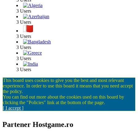
3 Users
3 Users
3 Users
3 Users
3 Users
3 Users
This board uses cookies to give you the best and most relevant
experience. In order to use this board it means that you need accept
the policy.
You can find out more about the cookies used on this board by
clicking the "Policies" link at the bottom of the page.
[ I accept ]
Partener Hostgame.ro