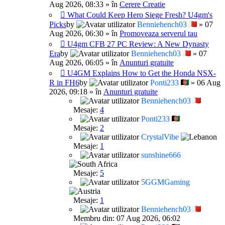
Aug 2026, 08:33 » în
Cerere Creatie
What Could Keep Hero Siege Fresh? U4gm's
Picks
by
Benniehench03
» 07
Aug 2026, 06:30 » în
Promoveaza serverul tau
U4gm CFB 27 PC Review: A New Dynasty
Era
by
Benniehench03
» 07
Aug 2026, 06:05 » în
Anunturi gratuite
U4GM Explains How to Get the Honda NSX-
R in FH6
by
Ponti233
» 06 Aug
2026, 09:18 » în
Anunturi gratuite
Benniehench03
Mesaje:
4
Ponti233
Mesaje:
2
CrystalVibe
Mesaje:
1
sunshine666
Mesaje:
5
5GGMGaming
Mesaje:
1
Benniehench03
Membru din: 07 Aug 2026, 06:02