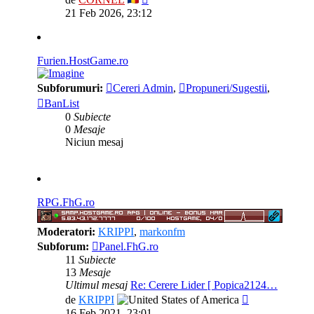
ultimul
21 Feb 2026, 23:12
@
CORNEL
« Vin 3:38 pm »
mesaj
@
killer
« Dum 9:58 am »
Furien.HostGame.ro
Subforumuri:
Cereri Admin
,
Propuneri/Sugestii
,
@
CORNEL
« Joi 3:11 pm »
BanList
0
Subiecte
0
Mesaje
@
Chirila
« Joi 11:24 am »
Niciun mesaj
DNS
@
s500Pink
« Mar 11:02 pm »
salutare
RPG.FhG.ro
@
Nap
« Mar 9:30 am »
Sall
Moderatori:
KRIPPI
,
markonfm
Subforum:
Panel.FhG.ro
11
Subiecte
13
Mesaje
Ultimul mesaj
Re: Cerere Lider [ Popica2124…
Vezi
de
KRIPPI
ultimul
16 Feb 2021, 23:01