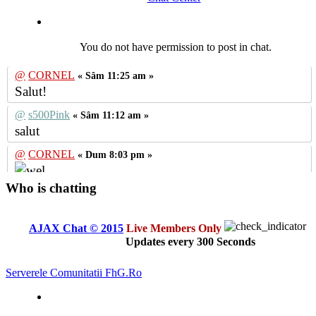
You do not have permission to post in chat.
@
CORNEL
« Sâm 11:25 am »
Salut!
@
s500Pink
« Sâm 11:12 am »
salut
@
CORNEL
« Dum 8:03 pm »
Who is chatting
@
CORNEL
« Mie 10:35 am »
AJAX Chat © 2015
Live Members Only
@
CORNEL
« Vin 11:18 am »
Updates every
300
Seconds
Sall
Serverele Comunitatii FhG.Ro
@
killer
« Mie 3:57 pm »
Sall
@
CORNEL
« Vin 2:49 pm »