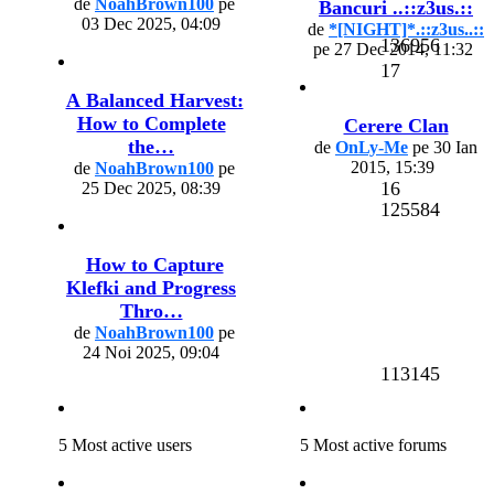
de
NoahBrown100
pe
Bancuri ..::z3us.::
03 Dec 2025, 04:09
de
*[NIGHT]*.::z3us..::
136956
pe 27 Dec 2014, 11:32
17
A Balanced Harvest:
How to Complete
Cerere Clan
the…
de
OnLy-Me
pe 30 Ian
2015, 15:39
de
NoahBrown100
pe
16
25 Dec 2025, 08:39
125584
How to Capture
Klefki and Progress
Thro…
de
NoahBrown100
pe
24 Noi 2025, 09:04
113145
5 Most active users
5 Most active forums