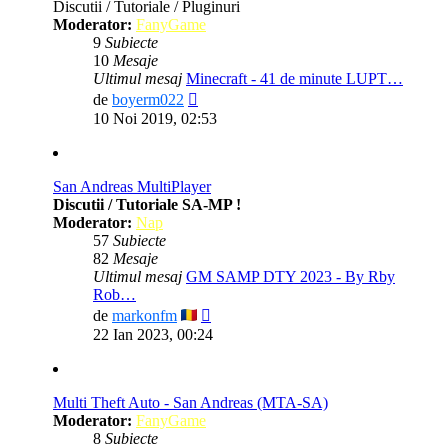
Discutii / Tutoriale / Pluginuri
Moderator:
FanyGame
9
Subiecte
10
Mesaje
Ultimul mesaj
Minecraft - 41 de minute LUPT…
Vezi
de
boyerm022
ultimul
10 Noi 2019, 02:53
mesaj
San Andreas MultiPlayer
Discutii / Tutoriale SA-MP !
Moderator:
Nap
57
Subiecte
82
Mesaje
Ultimul mesaj
GM SAMP DTY 2023 - By Rby
Rob…
Vezi
de
markonfm
ultimul
22 Ian 2023, 00:24
mesaj
Multi Theft Auto - San Andreas (MTA-SA)
Moderator:
FanyGame
8
Subiecte