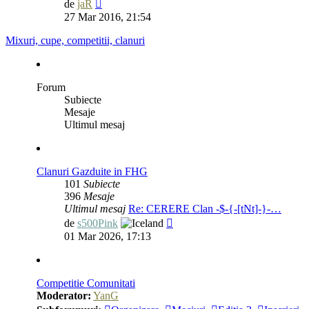
Vezi
de
jaR
ultimul
27 Mar 2016, 21:54
mesaj
Mixuri, cupe, competitii, clanuri
Forum
Subiecte
Mesaje
Ultimul mesaj
Clanuri Gazduite in FHG
101
Subiecte
396
Mesaje
Ultimul mesaj
Re: CERERE Clan -$-{-[tNt]-}-…
Vezi
de
s500Pink
ultimul
01 Mar 2026, 17:13
mesaj
Competitie Comunitati
Moderator:
YanG