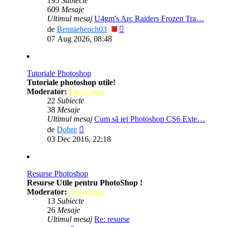
195
Subiecte
609
Mesaje
Ultimul mesaj
U4gm's Arc Raiders Frozen Tra…
Vezi
de
Benniehench03
ultimul
07 Aug 2026, 08:48
mesaj
Tutoriale Photoshop
Tutoriale photoshop utile!
Moderator:
FanyGame
22
Subiecte
38
Mesaje
Ultimul mesaj
Cum să iei Photoshop CS6 Exte…
Vezi
de
Dobre
ultimul
03 Dec 2016, 22:18
mesaj
Resurse Photoshop
Resurse Utile pentru PhotoShop !
Moderator:
FanyGame
13
Subiecte
26
Mesaje
Ultimul mesaj
Re: resurse