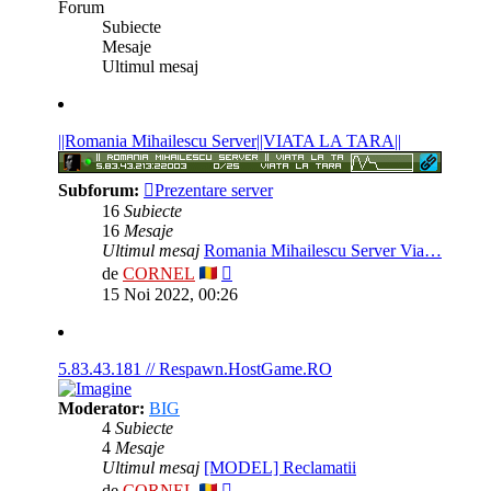
Forum
Subiecte
Mesaje
@
CORNEL
« Lun 10:36 am »
Ultimul mesaj
@
CORNEL
« Mie 6:25 pm »
Salut! ok
||Romania Mihailescu Server||VIATA LA TARA||
@
YanGv2
« Mar 1:08 am »
Subforum:
Prezentare server
Salutari, Cornel, cand poti, te rog sa te uiti la mesajele
16
Subiecte
din privat!
16
Mesaje
Ultimul mesaj
Romania Mihailescu Server Via…
@
CORNEL
« Mar 4:47 pm »
Vezi
de
CORNEL
ultimul
15 Noi 2022, 00:26
mesaj
@
FanyGame
« Lun 5:49 pm »
5.83.43.181 // Respawn.HostGame.RO
@
killer
« Sâm 5:01 pm »
Moderator:
BIG
4
Subiecte
4
Mesaje
@
BuZzZ
« Sâm 8:38 am »
Ultimul mesaj
[MODEL] Reclamatii
Sall
Vezi
de
CORNEL