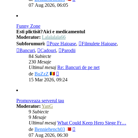
ultimul
07 Aug 2026, 06:05
mesaj
Funny Zone
Esti plictisit?Aici e medicamentul
Moderator:
Lalalalala66
Subforumuri:
Poze Haioase
,
Filmulete Haioase
,
Bancuri
,
Cadouri
,
Parodii
84
Subiecte
230
Mesaje
Ultimul mesaj
Re: Bancuri de pe net
Vezi
de
BuZzZ
ultimul
15 Mar 2026, 09:24
mesaj
Promoveaza serverul tau
Moderator:
YanG
9
Subiecte
9
Mesaje
Ultimul mesaj
What Could Keep Hero Siege Fr…
Vezi
de
Benniehench03
ultimul
07 Aug 2026, 06:30