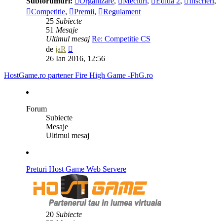
Subforumuri:
Organizare
,
Meciuri
,
Editia 2
,
Inscrieri
,
Competitie
,
Premii
,
Regulament
25
Subiecte
51
Mesaje
Ultimul mesaj
Re: Competitie CS
Vezi
de
jaR
ultimul
26 Ian 2016, 12:56
mesaj
HostGame.ro partener Fire High Game -FhG.ro
Forum
Subiecte
Mesaje
Ultimul mesaj
Preturi Host Game Web Servere
20
Subiecte