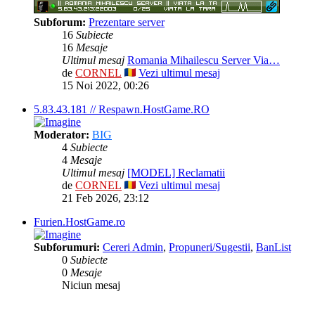
Subforum:
Prezentare server
16
Subiecte
16
Mesaje
Ultimul mesaj
Romania Mihailescu Server Via…
de
CORNEL
Vezi ultimul mesaj
15 Noi 2022, 00:26
5.83.43.181 // Respawn.HostGame.RO
Moderator:
BIG
4
Subiecte
4
Mesaje
Ultimul mesaj
[MODEL] Reclamatii
de
CORNEL
Vezi ultimul mesaj
21 Feb 2026, 23:12
Furien.HostGame.ro
Subforumuri:
Cereri Admin
,
Propuneri/Sugestii
,
BanList
0
Subiecte
0
Mesaje
Niciun mesaj