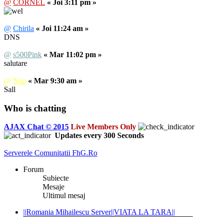
@
CORNEL
« Joi 3:11 pm »
@
Chirila
« Joi 11:24 am »
DNS
@
s500Pink
« Mar 11:02 pm »
salutare
@
Nap
« Mar 9:30 am »
Sall
Who is chatting
AJAX Chat © 2015
Live Members Only
Updates every
300
Seconds
Serverele Comunitatii FhG.Ro
Forum
Subiecte
Mesaje
Ultimul mesaj
||Romania Mihailescu Server||VIATA LA TARA||