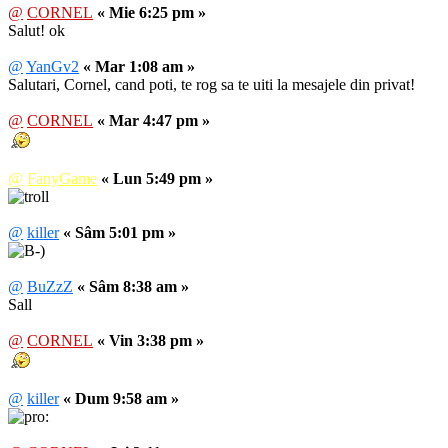
@
CORNEL
« Mie 6:25 pm »
Salut! ok
@
YanGv2
« Mar 1:08 am »
Salutari, Cornel, cand poti, te rog sa te uiti la mesajele din privat!
@
CORNEL
« Mar 4:47 pm »
@
FanyGame
« Lun 5:49 pm »
@
killer
« Sâm 5:01 pm »
@
BuZzZ
« Sâm 8:38 am »
Sall
@
CORNEL
« Vin 3:38 pm »
@
killer
« Dum 9:58 am »