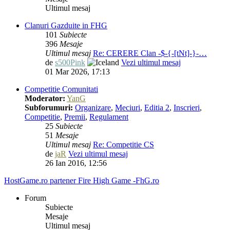
Ultimul mesaj
Clanuri Gazduite in FHG
101
Subiecte
396
Mesaje
Ultimul mesaj
Re: CERERE Clan -$-{-[tNt]-}-…
de
s500Pink
Vezi ultimul mesaj
01 Mar 2026, 17:13
Competitie Comunitati
Moderator:
YanG
Subforumuri:
Organizare
,
Meciuri
,
Editia 2
,
Inscrieri
,
Competitie
,
Premii
,
Regulament
25
Subiecte
51
Mesaje
Ultimul mesaj
Re: Competitie CS
de
jaR
Vezi ultimul mesaj
26 Ian 2016, 12:56
HostGame.ro partener Fire High Game -FhG.ro
Forum
Subiecte
Mesaje
Ultimul mesaj