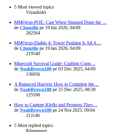
5 Most viewed topics
Vizualizări
MMOexp-POE: Cast When Stunned Done the …
de
Chunzliu
pe 19 Ian 2026, 04:09
282564
MMOexp-Diablo 4: Tower Pushing Is All A…
de
Chunzliu
pe 19 Ian 2026, 04:09
219540
Minecraft Survival Guide: Crafting Copp…
de
NoahBrown100
pe 03 Dec 2025, 04:09
136956
A Balanced Harvest: How to Complete the…
de
NoahBrown100
pe 25 Dec 2025, 08:39
125590
How to Capture Klefki and Progress Thro…
de
NoahBrown100
pe 24 Noi 2025, 09:04
113146
5 Most replied topics
Răspunsuri