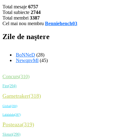
Total mesaje
6757
Total subiecte
2744
Total membri
3387
Cel mai nou membru
Benniehench03
Zile de naştere
BoNNeD
(28)
NewqnvMl
(45)
Concurs(310)
Fire(294)
Gametraker(318)
Global(284)
Lalalalala(287)
Posteaza(319)
Sloturi(296)