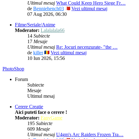
Ultimul mesaj
What Could Keep Hero Siege Fr…
de
Benniehench03
Vezi ultimul mesaj
07 Aug 2026, 06:30
Filme/Seriale/Anime
Moderator:
Lalalalala66
14
Subiecte
17
Mesaje
Ultimul mesaj
Re: Jocuri necenzurate- "the …
de
killer
Vezi ultimul mesaj
10 Iun 2026, 15:56
PhotoShop
Forum
Subiecte
Mesaje
Ultimul mesaj
Cerere Creatie
Aici puteti face o cerere !
Moderator:
FanyGame
195
Subiecte
609
Mesaje
Ultimul mesaj
U4gm's Arc Raiders Frozen Tra…