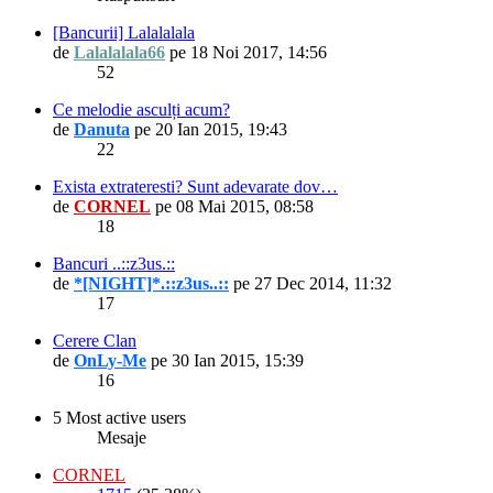
[Bancurii] Lalalalala
de
Lalalalala66
pe 18 Noi 2017, 14:56
52
Ce melodie asculți acum?
de
Danuta
pe 20 Ian 2015, 19:43
22
Exista extrateresti? Sunt adevarate dov…
de
CORNEL
pe 08 Mai 2015, 08:58
18
Bancuri ..::z3us.::
de
*[NIGHT]*.::z3us..::
pe 27 Dec 2014, 11:32
17
Cerere Clan
de
OnLy-Me
pe 30 Ian 2015, 15:39
16
5 Most active users
Mesaje
CORNEL