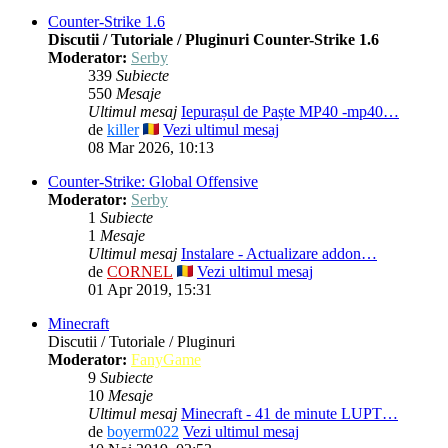
Counter-Strike 1.6
Discutii / Tutoriale / Pluginuri Counter-Strike 1.6
Moderator:
Serby
339
Subiecte
550
Mesaje
Ultimul mesaj
Iepurașul de Paște MP40 -mp40…
de
killer
Vezi ultimul mesaj
08 Mar 2026, 10:13
Counter-Strike: Global Offensive
Moderator:
Serby
1
Subiecte
1
Mesaje
Ultimul mesaj
Instalare - Actualizare addon…
de
CORNEL
Vezi ultimul mesaj
01 Apr 2019, 15:31
Minecraft
Discutii / Tutoriale / Pluginuri
Moderator:
FanyGame
9
Subiecte
10
Mesaje
Ultimul mesaj
Minecraft - 41 de minute LUPT…
de
boyerm022
Vezi ultimul mesaj