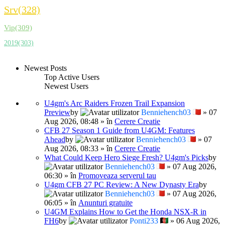
Srv(328)
Vip(309)
2019(303)
Newest Posts
Top Active Users
Newest Users
U4gm's Arc Raiders Frozen Trail Expansion
Preview
by
Benniehench03
» 07
Aug 2026, 08:48 » în
Cerere Creatie
CFB 27 Season 1 Guide from U4GM: Features
Ahead
by
Benniehench03
» 07
Aug 2026, 08:33 » în
Cerere Creatie
What Could Keep Hero Siege Fresh? U4gm's Picks
by
Benniehench03
» 07 Aug 2026,
06:30 » în
Promoveaza serverul tau
U4gm CFB 27 PC Review: A New Dynasty Era
by
Benniehench03
» 07 Aug 2026,
06:05 » în
Anunturi gratuite
U4GM Explains How to Get the Honda NSX-R in
FH6
by
Ponti233
» 06 Aug 2026,