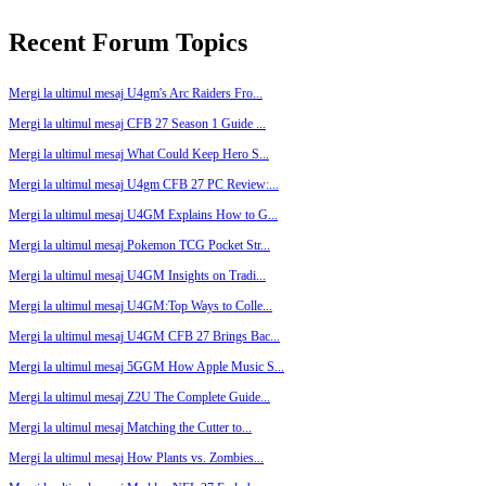
Recent Forum Topics
Mergi la ultimul mesaj
U4gm's Arc Raiders Fro...
Mergi la ultimul mesaj
CFB 27 Season 1 Guide ...
Mergi la ultimul mesaj
What Could Keep Hero S...
Mergi la ultimul mesaj
U4gm CFB 27 PC Review:...
Mergi la ultimul mesaj
U4GM Explains How to G...
Mergi la ultimul mesaj
Pokemon TCG Pocket Str...
Mergi la ultimul mesaj
U4GM Insights on Tradi...
Mergi la ultimul mesaj
U4GM:Top Ways to Colle...
Mergi la ultimul mesaj
U4GM CFB 27 Brings Bac...
Mergi la ultimul mesaj
5GGM How Apple Music S...
Mergi la ultimul mesaj
Z2U The Complete Guide...
Mergi la ultimul mesaj
Matching the Cutter to...
Mergi la ultimul mesaj
How Plants vs. Zombies...