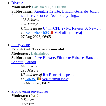
Diverse
Moderatori:
Lalalalala66
,
s500Pink
Subforumuri:
Anunturi gratuite
,
Discutii Generale
,
Jocuri
forumiste
,
Intreaba orice - Ask me anything...
136
Subiecte
257
Mesaje
Ultimul mesaj
U4gm CFB 27 PC Review: A New …
de
Benniehench03
Vezi ultimul mesaj
07 Aug 2026, 06:05
Funny Zone
Esti plictisit?Aici e medicamentul
Moderator:
Lalalalala66
Subforumuri:
Poze Haioase
,
Filmulete Haioase
,
Bancuri
,
Cadouri
,
Parodii
84
Subiecte
230
Mesaje
Ultimul mesaj
Re: Bancuri de pe net
de
BuZzZ
Vezi ultimul mesaj
15 Mar 2026, 09:24
Promoveaza serverul tau
Moderator:
YanG
9
Subiecte
9
Mesaje