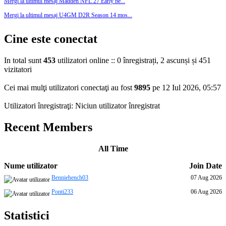
Mergi la ultimul mesaj
Madden NFL 27 Early be...
Mergi la ultimul mesaj
U4GM D2R Season 14 mos...
Cine este conectat
In total sunt
453
utilizatori online :: 0 înregistrați, 2 ascunși și 451
vizitatori
Cei mai mulţi utilizatori conectaţi au fost
9895
pe 12 Iul 2026, 05:57
Utilizatori înregistraţi: Niciun utilizator înregistrat
Recent Members
All Time
Nume utilizator
Join Date
Benniehench03
07 Aug 2026
Ponti233
06 Aug 2026
Statistici