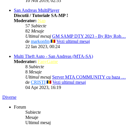
10 Noi 2019, 02:53
San Andreas MultiPlayer
Discutii / Tutoriale SA-MP !
Moderator:
Nap
57
Subiecte
82
Mesaje
Ultimul mesaj
GM SAMP DTY 2023 - By Rby Rob…
de
markonfm
Vezi ultimul mesaj
22 Ian 2023, 00:24
Multi Theft Auto - San Andreas (MTA-SA)
Moderator:
FanyGame
8
Subiecte
8
Mesaje
Ultimul mesaj
Server MTA COMMUNITY cu baza …
de
CRISTI
Vezi ultimul mesaj
04 Apr 2023, 16:19
Diverse
Forum
Subiecte
Mesaje
Ultimul mesaj