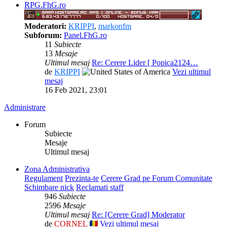
RPG.FhG.ro
Moderatori:
KRIPPI
,
markonfm
Subforum:
Panel.FhG.ro
11
Subiecte
13
Mesaje
Ultimul mesaj
Re: Cerere Lider [ Popica2124…
de
KRIPPI
Vezi ultimul
mesaj
16 Feb 2021, 23:01
Administrare
Forum
Subiecte
Mesaje
Ultimul mesaj
Zona Administrativa
Regulament
Prezinta-te
Cerere Grad pe Forum Comunitate
Schimbare nick
Reclamati staff
946
Subiecte
2596
Mesaje
Ultimul mesaj
Re: [Cerere Grad] Moderator
de
CORNEL
Vezi ultimul mesaj