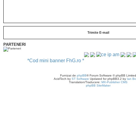
PARTENERI
*Cod mini banner FhG.ro *
Fire High Game - FhG.Ro
Cookie-Settings
Furnizat de
phpBB
® Forum Software © phpBB Limite
Contactează-ne
Policie
AcidTech by
ST Software
Updated for phpBB3.2 by
Ian Br
Translation/Traducere:
MX-Publisher CMS
phpBB SiteMaker