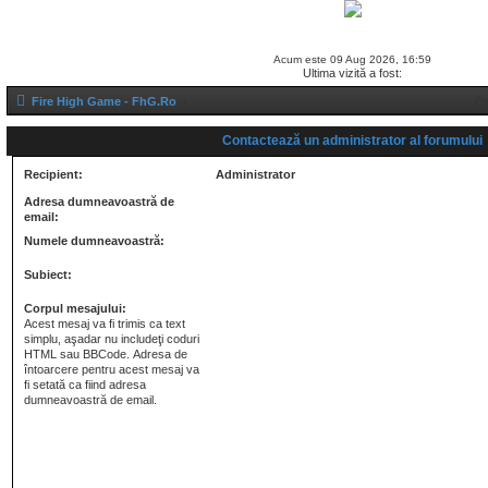
FAQ
Chat Center
Autentificare
Înregist
Acum este 09 Aug 2026, 16:59
Ultima vizită a fost:
Fire High Game - FhG.Ro
Or
Contactează un administrator al forumului
Recipient:
Administrator
Adresa dumneavoastră de
email:
Numele dumneavoastră:
Subiect:
Corpul mesajului:
Acest mesaj va fi trimis ca text
simplu, aşadar nu includeţi coduri
HTML sau BBCode. Adresa de
întoarcere pentru acest mesaj va
fi setată ca fiind adresa
dumneavoastră de email.