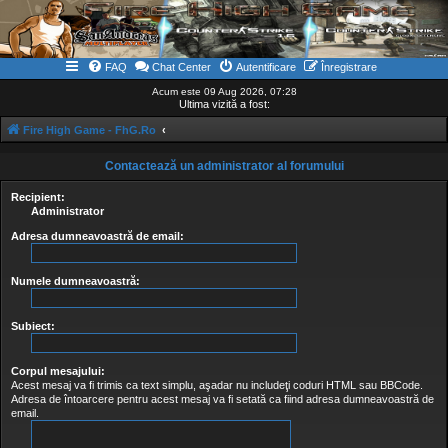
FAQ
Chat Center
Autentificare
Înregistrare
Acum este 09 Aug 2026, 07:28
Ultima vizită a fost:
Fire High Game - FhG.Ro
Contactează un administrator al forumului
Recipient:
Administrator
Adresa dumneavoastră de email:
Numele dumneavoastră:
Subiect:
Corpul mesajului:
Acest mesaj va fi trimis ca text simplu, aşadar nu includeţi coduri HTML sau BBCode.
Adresa de întoarcere pentru acest mesaj va fi setată ca fiind adresa dumneavoastră de
email.