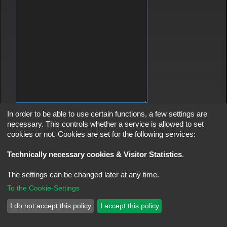
In order to be able to use certain functions, a few settings are
necessary. This controls whether a service is allowed to set
cookies or not. Cookies are set for the following services:
PARTENERI
Technically necessary cookies & Visitor Statistics
.
The settings can be changed later at any time.
*Cod mini banner FhG.ro *
To the Cookie-Settings
Fire High Game - FhG.Ro
Contactează-ne
Policies
I do not accept this policy
I accept this policy
Furnizat de
phpBB
® Forum Software © phpBB Limited
AcidTech by
ST Software
Updated for phpBB3.2 by
Ian Bradley
Translation/Traducere:
MX-Publisher CMS
phpBB SiteMaker