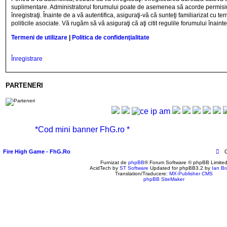
suplimentare. Administratorul forumului poate de asemenea să acorde permisiun
înregistraţi. Înainte de a vă autentifica, asiguraţi-vă că sunteţi familiarizat cu ter
politicile asociate. Vă rugăm să vă asiguraţi că aţi citit regulile forumului înaint
Termeni de utilizare
|
Politica de confidenţialitate
Înregistrare
PARTENERI
*Cod mini banner FhG.ro *
Fire High Game - FhG.Ro
Furnizat de
phpBB
® Forum Software © phpBB Limite
AcidTech by
ST Software
Updated for phpBB3.2 by
Ian Br
Translation/Traducere:
MX-Publisher CMS
phpBB SiteMaker