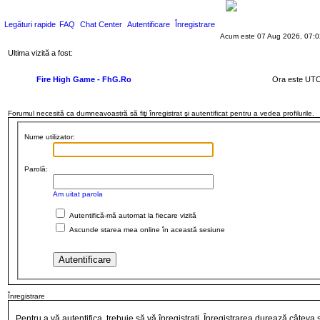
Legături rapide
FAQ
Chat Center
Autentificare
Înregistrare
Acum este 07 Aug 2026, 07:0
Ultima vizită a fost:
Fire High Game - FhG.Ro
Ora este UTC
Forumul necesită ca dumneavoastră să fiţi înregistrat şi autentificat pentru a vedea profilurile.
Nume utilizator:
Parolă:
Am uitat parola
Autentifică-mă automat la fiecare vizită
Ascunde starea mea online în această sesiune
Înregistrare
Pentru a vă autentifica, trebuie să vă înregistraţi. Înregistrarea durează câteva s