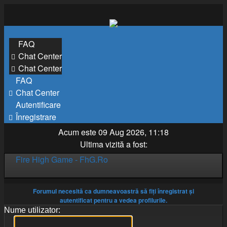
FAQ
Chat Center
Chat Center
FAQ
Chat Center
Autentificare
Înregistrare
Acum este 09 Aug 2026, 11:18
Ultima vizită a fost:
Fire High Game - FhG.Ro
Forumul necesită ca dumneavoastră să fiţi înregistrat şi
autentificat pentru a vedea profilurile.
Nume utilizator: