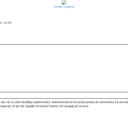
Omite conţinut
6, 13:35
dar vă va oferi facilităţi suplimentare. Administratorul forumului poate de asemenea să acorde pe
siguraţi că aţi citit regulile forumului înainte să navigaţi pe acesta.