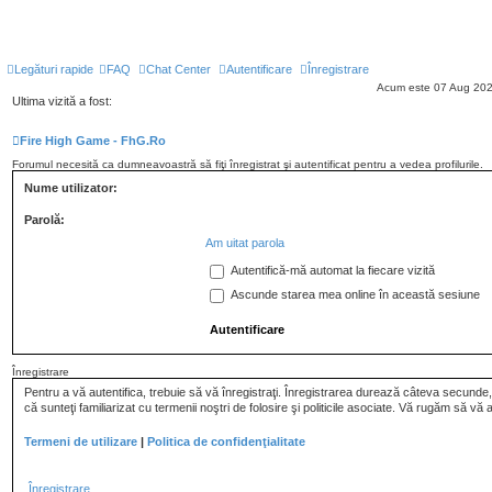
Legături rapide
FAQ
Chat Center
Autentificare
Înregistrare
Acum este 07 Aug 202
Ultima vizită a fost:
Fire High Game - FhG.Ro
Forumul necesită ca dumneavoastră să fiţi înregistrat şi autentificat pentru a vedea profilurile.
Nume utilizator:
Parolă:
Am uitat parola
Autentifică-mă automat la fiecare vizită
Ascunde starea mea online în această sesiune
Înregistrare
Pentru a vă autentifica, trebuie să vă înregistraţi. Înregistrarea durează câteva secunde, 
că sunteţi familiarizat cu termenii noştri de folosire şi politicile asociate. Vă rugăm să vă a
Termeni de utilizare
|
Politica de confidenţialitate
Înregistrare