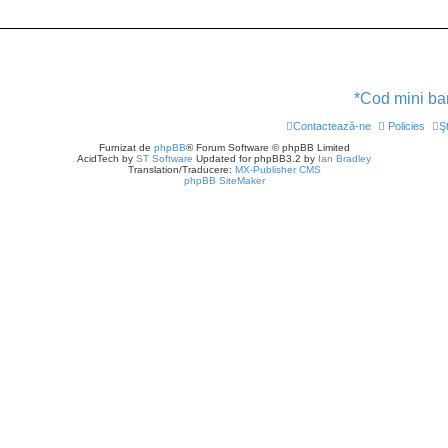
*Cod mini bann
Contactează-ne
Policies
Ş
Furnizat de
phpBB
® Forum Software © phpBB Limited
AcidTech by
ST Software
Updated for phpBB3.2 by
Ian Bradley
Translation/Traducere:
MX-Publisher CMS
phpBB SiteMaker