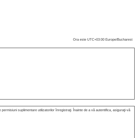
Ora este UTC+03:00 Europe/Bucharest
rmisiuni suplimentare utilizatorilor înregistraţi. Înainte de a vă autentifica, asiguraţi-vă