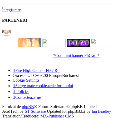
Înregistrare
PARTENERI
*Cod mini banner FhG.ro *
Fire High Game - FhG.Ro
Ora este UTC+03:00 Europe/Bucharest
Cookie-Settings
Şterge toate cookie-urile forumului
Policies
Contactează-ne
Furnizat de
phpBB
® Forum Software © phpBB Limited
AcidTech by
ST Software
Updated for phpBB3.2 by
Ian Bradley
Translation/Traducere:
MX-Publisher CMS