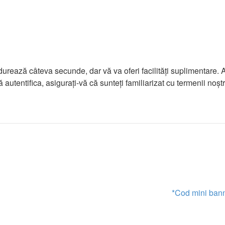
rea durează câteva secunde, dar vă va oferi facilităţi suplimenta
ă autentifica, asiguraţi-vă că sunteţi familiarizat cu termenii noşt
*Cod mini banner