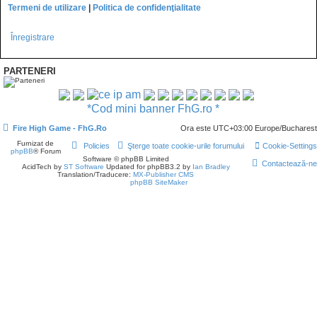
Termeni de utilizare
|
Politica de confidenţialitate
Înregistrare
PARTENERI
*Cod mini banner FhG.ro *
Fire High Game - FhG.Ro
Ora este UTC+03:00 Europe/Bucharest
Furnizat de
Policies
Şterge toate cookie-urile forumului
Cookie-Settings
phpBB
® Forum
Software © phpBB Limited
Contactează-ne
AcidTech by
ST Software
Updated for phpBB3.2 by
Ian Bradley
Translation/Traducere:
MX-Publisher CMS
phpBB SiteMaker