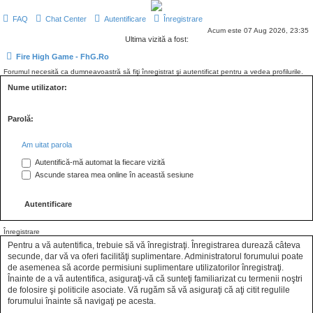
FAQ
Chat Center
Autentificare
Înregistrare
Acum este 07 Aug 2026, 23:35
Ultima vizită a fost:
Fire High Game - FhG.Ro
Forumul necesită ca dumneavoastră să fiţi înregistrat şi autentificat pentru a vedea profilurile.
Nume utilizator:
Parolă:
Am uitat parola
Autentifică-mă automat la fiecare vizită
Ascunde starea mea online în această sesiune
Înregistrare
Pentru a vă autentifica, trebuie să vă înregistraţi. Înregistrarea durează câteva
secunde, dar vă va oferi facilităţi suplimentare. Administratorul forumului poate
de asemenea să acorde permisiuni suplimentare utilizatorilor înregistraţi.
Înainte de a vă autentifica, asiguraţi-vă că sunteţi familiarizat cu termenii noştri
de folosire şi politicile asociate. Vă rugăm să vă asiguraţi că aţi citit regulile
forumului înainte să navigaţi pe acesta.