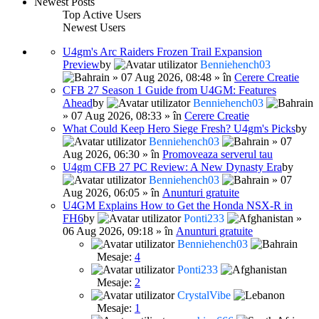
Newest Posts
Top Active Users
Newest Users
U4gm's Arc Raiders Frozen Trail Expansion
Preview
by
Benniehench03
» 07 Aug 2026, 08:48 » în
Cerere Creatie
CFB 27 Season 1 Guide from U4GM: Features
Ahead
by
Benniehench03
» 07 Aug 2026, 08:33 » în
Cerere Creatie
What Could Keep Hero Siege Fresh? U4gm's Picks
by
Benniehench03
» 07
Aug 2026, 06:30 » în
Promoveaza serverul tau
U4gm CFB 27 PC Review: A New Dynasty Era
by
Benniehench03
» 07
Aug 2026, 06:05 » în
Anunturi gratuite
U4GM Explains How to Get the Honda NSX-R in
FH6
by
Ponti233
»
06 Aug 2026, 09:18 » în
Anunturi gratuite
Benniehench03
Mesaje:
4
Ponti233
Mesaje:
2
CrystalVibe
Mesaje:
1