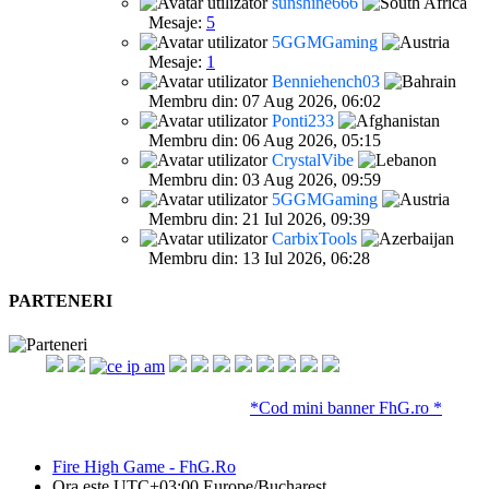
sunshine666
Mesaje:
5
5GGMGaming
Mesaje:
1
Benniehench03
Membru din: 07 Aug 2026, 06:02
Ponti233
Membru din: 06 Aug 2026, 05:15
CrystalVibe
Membru din: 03 Aug 2026, 09:59
5GGMGaming
Membru din: 21 Iul 2026, 09:39
CarbixTools
Membru din: 13 Iul 2026, 06:28
PARTENERI
*Cod mini banner FhG.ro *
Fire High Game - FhG.Ro
Ora este UTC+03:00 Europe/Bucharest