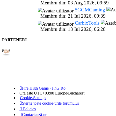
Membru din: 03 Aug 2026, 09:59
5GGMGaming
Membru din: 21 Iul 2026, 09:39
CarbixTools
Membru din: 13 Iul 2026, 06:28
PARTENERI
Fire High Game - FhG.Ro
Ora este UTC+03:00 Europe/Bucharest
Cookie-Settings
Şterge toate cookie-urile forumului
Policies
Contactează-ne