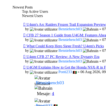
Newest Posts
Top Active Users
Newest Users
U4gm's Arc Raiders Frozen Trail Expansion Preview
by
Benniehench03
» 07
CFB 27 Season 1 Guide from U4GM: Features Ahe
by
Benniehench03
» 07
What Could Keep Hero Siege Fresh? U4gm's Picks
by
Benniehench03
» 07
U4gm CFB 27 PC Review: A New Dynasty Era
by
Benniehench03
» 07
U4GM Explains How to Get the Honda NSX-R in 
by
Ponti233
» 06 Aug 2026, 09
Benniehench03
Mesaje:
4
Ponti233