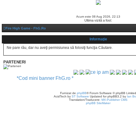
FAQ
Chat Center
Autentificare
Înregistrare
Acum este 08 Aug 2026, 22:13
Ultima vizită a fost:
Fire High Game - FhG.Ro
Or
Informaţie
Ne pare rău, dar nu aveţi permisiunea să folosiţi funcţia Căutare.
PARTENERI
*Cod mini banner FhG.ro *
Fire High Game - FhG.Ro
Şterge toate cookie-urile forumului
Cookie-Settings
Furnizat de
phpBB
® Forum Software © phpBB Limite
AcidTech by
ST Software
Updated for phpBB3.2 by
Ian Br
Translation/Traducere:
MX-Publisher CMS
phpBB SiteMaker