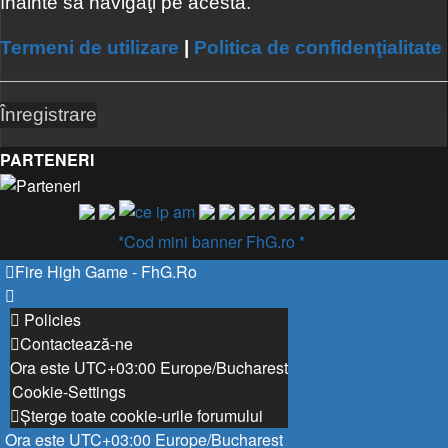
înainte să navigaţi pe acesta.
Termeni de utilizare
|
Politica de confidenţialitate
Înregistrare
PARTENERI
*Cod mini banner FhG.ro *
Fire High Game - FhG.Ro
Policies
Contactează-ne
Ora este UTC+03:00 Europe/Bucharest
Cookie-Settings
Şterge toate cookie-urile forumului
Ora este UTC+03:00 Europe/Bucharest