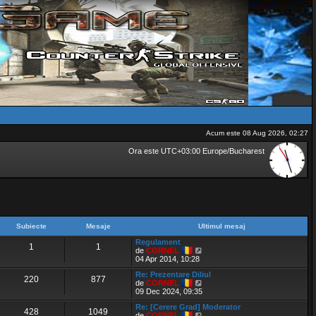
Acum este 08 Aug 2026, 02:27
Ora este UTC+03:00 Europe/Bucharest
Subiecte
Mesaje
Ultimul mesaj
Regulament
1
1
V
de
CORNEL
e
04 Apr 2014, 10:28
z
Re: Prezentare Diliul
i
220
877
V
de
CORNEL
u
e
09 Dec 2024, 09:35
l
z
t
Re: [Cerere Grad] Moderator
i
i
428
1049
V
de
CORNEL