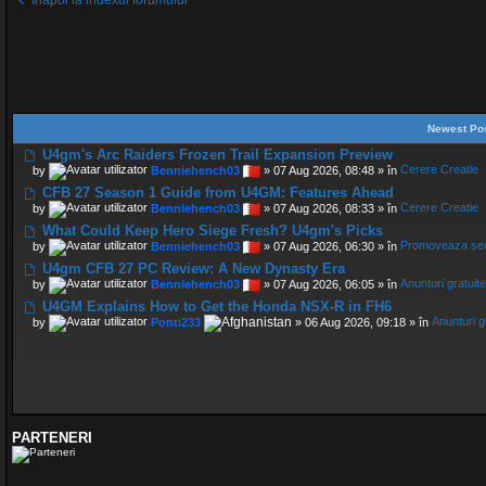
Înapoi la indexul forumului
Newest Po
U4gm's Arc Raiders Frozen Trail Expansion Preview
by
Benniehench03
» 07 Aug 2026, 08:48 » în
Cerere Creatie
CFB 27 Season 1 Guide from U4GM: Features Ahead
by
Benniehench03
» 07 Aug 2026, 08:33 » în
Cerere Creatie
What Could Keep Hero Siege Fresh? U4gm's Picks
by
Benniehench03
» 07 Aug 2026, 06:30 » în
Promoveaza ser
U4gm CFB 27 PC Review: A New Dynasty Era
by
Benniehench03
» 07 Aug 2026, 06:05 » în
Anunturi gratuite
U4GM Explains How to Get the Honda NSX-R in FH6
by
Ponti233
» 06 Aug 2026, 09:18 » în
Anunturi g
PARTENERI