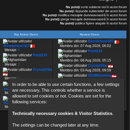
a
j
Nu puteţi
scrie subiecte noi în acest forum
Nu puteţi
răspunde subiectelor din acest forum
Nu puteţi
modifica mesajele dumneavoastră în acest forum
Nu puteţi
şterge mesajele dumneavoastră în acest forum
Nu puteţi
publica fişiere ataşate în acest forum
Top Active Users
Newest Users
Benniehench03
Benniehench03
Membru din: 07 Aug 2026, 06:02
Mesaje:
4
Ponti233
Ponti233
Membru din: 06 Aug 2026, 05:15
Mesaje:
2
CrystalVibe
CrystalVibe
Membru din: 03 Aug 2026, 09:59
5GGMGaming
Mesaje:
1
Membru din: 21 Iul 2026, 09:39
In order to be able to use certain functions, a few settings
CarbixTools
sunshine666
are necessary. This controls whether a service is
Mesaje:
5
Membru din: 13 Iul 2026, 06:28
allowed to set cookies or not. Cookies are set for the
following services:
5GGMGaming
Mesaje:
1
Technically necessary cookies & Visitor Statistics
.
The settings can be changed later at any time.