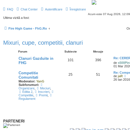
FAQ
Chat Center
Autentificare
Înregistrare
Acum este 07 Aug 2026, 12:09
Ultima vizită a fost:
Fire High Game - FhG.Ro
Or
Mixuri, cupe, competitii, clanuri
Forum
Subiecte
Mesaje
Clanuri Gazduite in
Re: CERERE
101
396
FHG
de
s500Pin
01 Mar 202
Competitie
Re: Compe
25
51
V
de
jaR
Comunitati
e
26 Ian 2016
Moderator:
YanG
z
Subforumuri:
i
Organizare
,
Meciuri
,
u
Editia 2
,
Inscrieri
,
l
Competitie
,
Premii
,
t
Regulament
i
m
u
l
m
e
PARTENERI
s
a
j