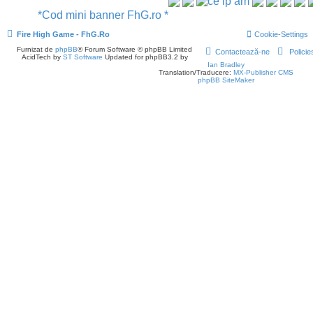
*Cod mini banner FhG.ro *
Fire High Game - FhG.Ro
Cookie-Settings
Furnizat de
phpBB
® Forum Software © phpBB Limited
Contactează-ne
Policie
AcidTech by
ST Software
Updated for phpBB3.2 by
Ian Bradley
Translation/Traducere:
MX-Publisher CMS
phpBB SiteMaker