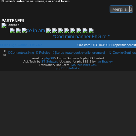
Nu există subiecte sau mesaje în acest forum.
Mergi la
PARTENERI
*Cod mini banner FhG.ro *
Fire High Game - FhG.Ro
Ora este UTC+03:00 Europe/Bucharest
F
Contactează-ne
Policies
Şterge toate cookie-urile forumului
Cookie-Settings
ur
nizat de
phpBB
® Forum Software © phpBB Limited
AcidTech by
ST Software
Updated for phpBB3.2 by
Ian Bradley
Translation/Traducere:
MX-Publisher CMS
phpBB SiteMaker