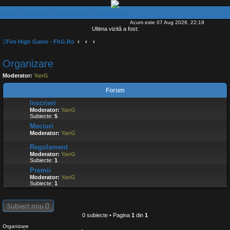
FAQ
Chat Center
Autentificare
Înregistrare
Acum este 07 Aug 2026, 22:19
Ultima vizită a fost:
Fire High Game - FhG.Ro
Organizare
Moderator:
YanG
Forum
Inscrieri
Moderator:
YanG
Subiecte:
5
Meciuri
Moderator:
YanG
Regulament
Moderator:
YanG
Subiecte:
1
Premii
Moderator:
YanG
Subiecte:
1
Subiect nou
0 subiecte • Pagina
1
din
1
Organizare