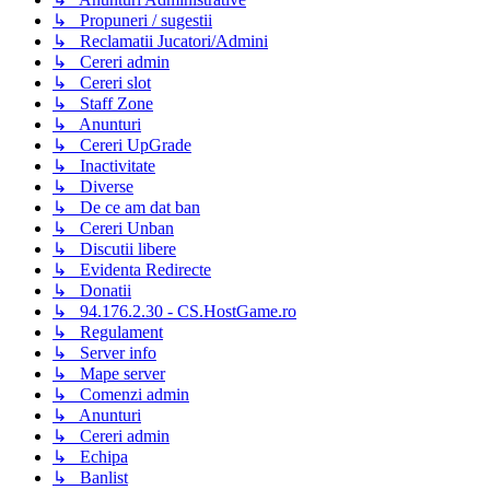
↳ Propuneri / sugestii
↳ Reclamatii Jucatori/Admini
↳ Cereri admin
↳ Cereri slot
↳ Staff Zone
↳ Anunturi
↳ Cereri UpGrade
↳ Inactivitate
↳ Diverse
↳ De ce am dat ban
↳ Cereri Unban
↳ Discutii libere
↳ Evidenta Redirecte
↳ Donatii
↳ 94.176.2.30 - CS.HostGame.ro
↳ Regulament
↳ Server info
↳ Mape server
↳ Comenzi admin
↳ Anunturi
↳ Cereri admin
↳ Echipa
↳ Banlist