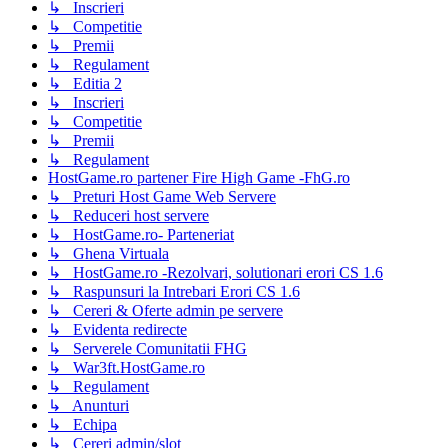
↳ Inscrieri
↳ Competitie
↳ Premii
↳ Regulament
↳ Editia 2
↳ Inscrieri
↳ Competitie
↳ Premii
↳ Regulament
HostGame.ro partener Fire High Game -FhG.ro
↳ Preturi Host Game Web Servere
↳ Reduceri host servere
↳ HostGame.ro- Parteneriat
↳ Ghena Virtuala
↳ HostGame.ro -Rezolvari, solutionari erori CS 1.6
↳ Raspunsuri la Intrebari Erori CS 1.6
↳ Cereri & Oferte admin pe servere
↳ Evidenta redirecte
↳ Serverele Comunitatii FHG
↳ War3ft.HostGame.ro
↳ Regulament
↳ Anunturi
↳ Echipa
↳ Cereri admin/slot