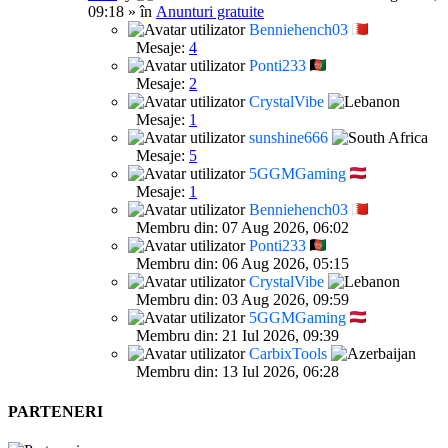
09:18 » în
Anunturi gratuite
Benniehench03
Mesaje:
4
Ponti233
Mesaje:
2
CrystalVibe
Mesaje:
1
sunshine666
Mesaje:
5
5GGMGaming
Mesaje:
1
Benniehench03
Membru din: 07 Aug 2026, 06:02
Ponti233
Membru din: 06 Aug 2026, 05:15
CrystalVibe
Membru din: 03 Aug 2026, 09:59
5GGMGaming
Membru din: 21 Iul 2026, 09:39
CarbixTools
Membru din: 13 Iul 2026, 06:28
PARTENERI