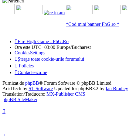
*Cod mini banner FhG.ro *
Fire High Game - FhG.Ro
Ora este UTC+03:00 Europe/Bucharest
Cookie-Settings
Şterge toate cookie-urile forumului
Policies
Contactează-ne
Furnizat de
phpBB
® Forum Software © phpBB Limited
AcidTech by
ST Software
Updated for phpBB3.2 by
Ian Bradley
Translation/Traducere:
MX-Publisher CMS
phpBB SiteMaker