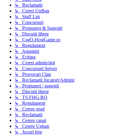
↳ Reclamatii
↳ Cereri UnBan
↳ Staff List
↳ Concursuri
↳ Propuneri & Sugestii
↳ Discutii libere
↳ CsgO.HostGame.ro
↳ Regulament
↳ Anunturi
↳ Echipa
↳ Cereri admin/slot
↳ Concursuri Server
↳ Provocari Clan
↳ Reclamatii Jucatori/Admini
↳ Propuneri / sugestii
↳ Discutii libere
↳ TS.FHG.RO
↳ Regulament
↳ Cerere grad
↳ Reclamatii
↳ Cerere canal
↳ Cerere Unban
↳ Jocuri free