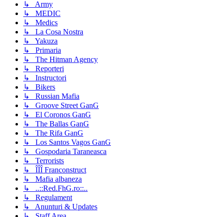
↳ Army
↳ MEDIC
↳ Medics
↳ La Cosa Nostra
↳ Yakuza
↳ Primaria
↳ The Hitman Agency
↳ Reporteri
↳ Instructori
↳ Bikers
↳ Russian Mafia
↳ Groove Street GanG
↳ El Coronos GanG
↳ The Ballas GanG
↳ The Rifa GanG
↳ Los Santos Vagos GanG
↳ Gospodaria Taraneasca
↳ Terrorists
↳ ÎÎÎ Franconstruct
↳ Mafia albaneza
↳ ..::Red.FhG.ro::..
↳ Regulament
↳ Anunturi & Updates
↳ Staff Area