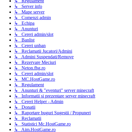
↳ Regulament
↳ Server info
↳ Mape server
↳ Comenzi admin
↳ Echipa
↳ Anunturi
↳ Cereri admin/slot
↳ Banlist
↳ Cereri unban
↳ Reclamatii Jucatori/Admini
↳ Admini Suspendati/Remove
↳ Rezervare Meciuri
↳ Neton.fhg.ro
↳ Cereri admin/slot
↳ MC.HostGame.ro
↳ Regulament
↳ Anunturi & "eventuri" server minecraft
↳ Informatii si prezentare server minecraft
↳ Cereri Helper - Admin
↳ Donatii
↳ Raportare buguri Sugestii / Propuneri
↳ Reclamatii
↳ Statistici Mc.HostGame.ro
↳ Aim.HostGame.ro