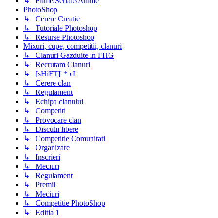
↳ Filme/Seriale/Anime
PhotoShop
↳ Cerere Creatie
↳ Tutoriale Photoshop
↳ Resurse Photoshop
Mixuri, cupe, competitii, clanuri
↳ Clanuri Gazduite in FHG
↳ Recrutam Clanuri
↳ [sHiFT]' * cL
↳ Cerere clan
↳ Regulament
↳ Echipa clanului
↳ Competiti
↳ Provocare clan
↳ Discutii libere
↳ Competitie Comunitati
↳ Organizare
↳ Inscrieri
↳ Meciuri
↳ Regulament
↳ Premii
↳ Meciuri
↳ Competitie PhotoShop
↳ Editia 1