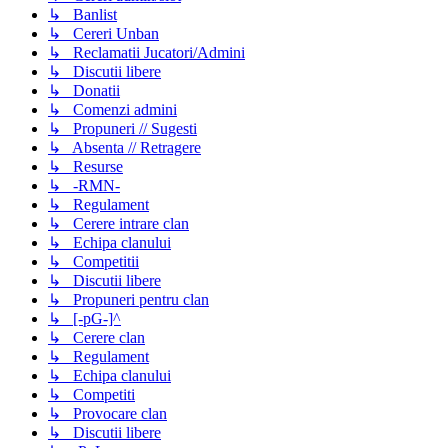
↳ Banlist
↳ Cereri Unban
↳ Reclamatii Jucatori/Admini
↳ Discutii libere
↳ Donatii
↳ Comenzi admini
↳ Propuneri // Sugesti
↳ Absenta // Retragere
↳ Resurse
↳ -RMN-
↳ Regulament
↳ Cerere intrare clan
↳ Echipa clanului
↳ Competitii
↳ Discutii libere
↳ Propuneri pentru clan
↳ [-pG-]^
↳ Cerere clan
↳ Regulament
↳ Echipa clanului
↳ Competiti
↳ Provocare clan
↳ Discutii libere