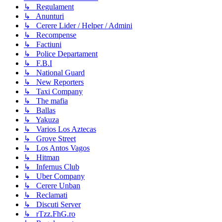
↳ Regulament
↳ Anunturi
↳ Cerere Lider / Helper / Admini
↳ Recompense
↳ Factiuni
↳ Police Departament
↳ F.B.I
↳ National Guard
↳ New Reporters
↳ Taxi Company
↳ The mafia
↳ Ballas
↳ Yakuza
↳ Varios Los Aztecas
↳ Grove Street
↳ Los Antos Vagos
↳ Hitman
↳ Infernus Club
↳ Uber Company
↳ Cerere Unban
↳ Reclamati
↳ Discuti Server
↳ rTzz.FhG.ro