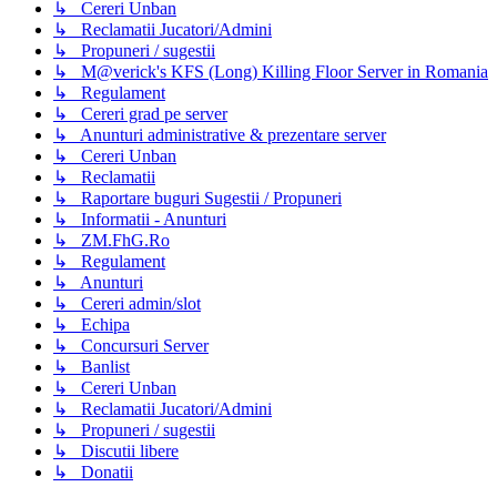
↳ Cereri Unban
↳ Reclamatii Jucatori/Admini
↳ Propuneri / sugestii
↳ M@verick's KFS (Long) Killing Floor Server in Romania
↳ Regulament
↳ Cereri grad pe server
↳ Anunturi administrative & prezentare server
↳ Cereri Unban
↳ Reclamatii
↳ Raportare buguri Sugestii / Propuneri
↳ Informatii - Anunturi
↳ ZM.FhG.Ro
↳ Regulament
↳ Anunturi
↳ Cereri admin/slot
↳ Echipa
↳ Concursuri Server
↳ Banlist
↳ Cereri Unban
↳ Reclamatii Jucatori/Admini
↳ Propuneri / sugestii
↳ Discutii libere
↳ Donatii