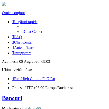
Omite conţinut
Legături rapide
Chat Center
FAQ
Chat Center
Autentificare
Înregistrare
Acum este 08 Aug 2026, 09:03
Ultima vizită a fost:
Fire High Game - FhG.Ro
Ora este UTC+03:00 Europe/Bucharest
Bancuri
Moderator:
Lalalalala66