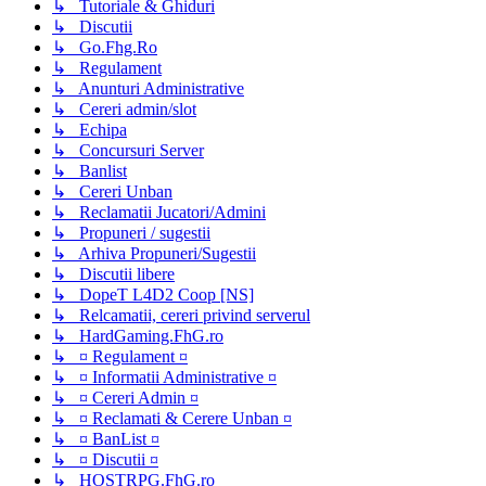
↳ Tutoriale & Ghiduri
↳ Discutii
↳ Go.Fhg.Ro
↳ Regulament
↳ Anunturi Administrative
↳ Cereri admin/slot
↳ Echipa
↳ Concursuri Server
↳ Banlist
↳ Cereri Unban
↳ Reclamatii Jucatori/Admini
↳ Propuneri / sugestii
↳ Arhiva Propuneri/Sugestii
↳ Discutii libere
↳ DopeT L4D2 Coop [NS]
↳ Relcamatii, cereri privind serverul
↳ HardGaming.FhG.ro
↳ ¤ Regulament ¤
↳ ¤ Informatii Administrative ¤
↳ ¤ Cereri Admin ¤
↳ ¤ Reclamati & Cerere Unban ¤
↳ ¤ BanList ¤
↳ ¤ Discutii ¤
↳ HOSTRPG.FhG.ro