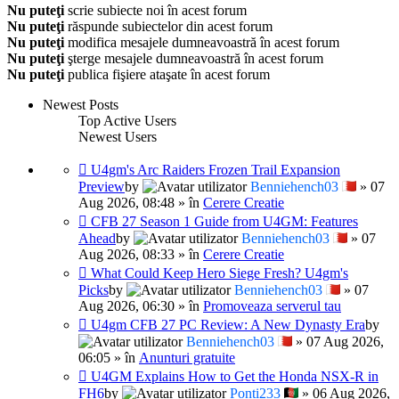
Nu puteţi
scrie subiecte noi în acest forum
Nu puteţi
răspunde subiectelor din acest forum
Nu puteţi
modifica mesajele dumneavoastră în acest forum
Nu puteţi
şterge mesajele dumneavoastră în acest forum
Nu puteţi
publica fişiere ataşate în acest forum
Newest Posts
Top Active Users
Newest Users
U4gm's Arc Raiders Frozen Trail Expansion
Preview
by
Benniehench03
» 07
Aug 2026, 08:48 » în
Cerere Creatie
CFB 27 Season 1 Guide from U4GM: Features
Ahead
by
Benniehench03
» 07
Aug 2026, 08:33 » în
Cerere Creatie
What Could Keep Hero Siege Fresh? U4gm's
Picks
by
Benniehench03
» 07
Aug 2026, 06:30 » în
Promoveaza serverul tau
U4gm CFB 27 PC Review: A New Dynasty Era
by
Benniehench03
» 07 Aug 2026,
06:05 » în
Anunturi gratuite
U4GM Explains How to Get the Honda NSX-R in
FH6
by
Ponti233
» 06 Aug 2026,