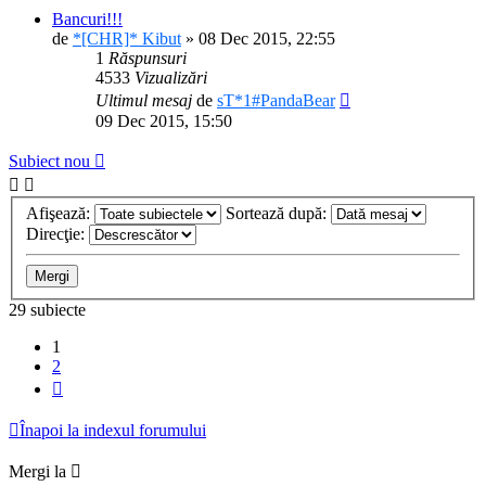
Bancuri!!!
de
*[CHR]* Kibut
» 08 Dec 2015, 22:55
1
Răspunsuri
4533
Vizualizări
Ultimul mesaj
de
sT*1#PandaBear
09 Dec 2015, 15:50
Subiect nou
Afişează:
Sortează după:
Direcţie:
29 subiecte
1
2
Următorul
Înapoi la indexul forumului
Mergi la