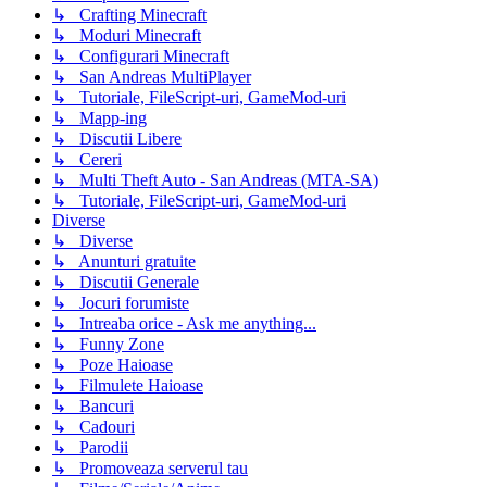
↳ Crafting Minecraft
↳ Moduri Minecraft
↳ Configurari Minecraft
↳ San Andreas MultiPlayer
↳ Tutoriale, FileScript-uri, GameMod-uri
↳ Mapp-ing
↳ Discutii Libere
↳ Cereri
↳ Multi Theft Auto - San Andreas (MTA-SA)
↳ Tutoriale, FileScript-uri, GameMod-uri
Diverse
↳ Diverse
↳ Anunturi gratuite
↳ Discutii Generale
↳ Jocuri forumiste
↳ Intreaba orice - Ask me anything...
↳ Funny Zone
↳ Poze Haioase
↳ Filmulete Haioase
↳ Bancuri
↳ Cadouri
↳ Parodii
↳ Promoveaza serverul tau