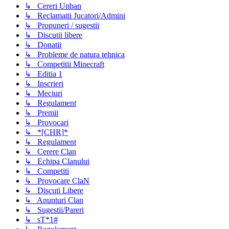
↳ Cereri Unban
↳ Reclamatii Jucatori/Admini
↳ Propuneri / sugestii
↳ Discutii libere
↳ Donatii
↳ Probleme de natura tehnica
↳ Competitii Minecraft
↳ Editia 1
↳ Inscrieri
↳ Meciuri
↳ Regulament
↳ Premii
↳ Provocari
↳ *[CHR]*
↳ Regulament
↳ Cerere Clan
↳ Echipa Clanului
↳ Competiti
↳ Provocare ClaN
↳ Discuti Libere
↳ Anunturi Clan
↳ Sugestii/Pareri
↳ sT*1#