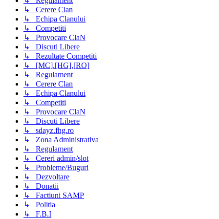
↳ Regulament
↳ Cerere Clan
↳ Echipa Clanului
↳ Competiti
↳ Provocare ClaN
↳ Discuti Libere
↳ Rezultate Competiti
↳ [MC].[HG].[RO]
↳ Regulament
↳ Cerere Clan
↳ Echipa Clanului
↳ Competiti
↳ Provocare ClaN
↳ Discuti Libere
↳ sdayz.fhg.ro
↳ Zona Administrativa
↳ Regulament
↳ Cereri admin/slot
↳ Probleme/Buguri
↳ Dezvoltare
↳ Donatii
↳ Factiuni SAMP
↳ Politia
↳ F.B.I