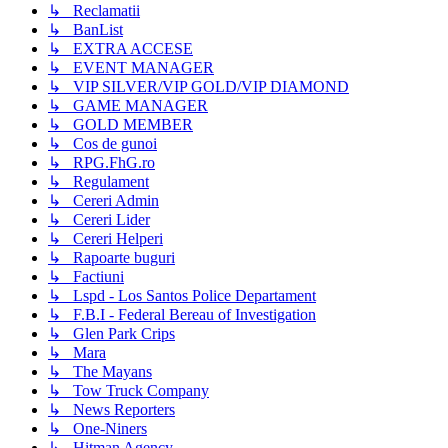
↳ Reclamatii
↳ BanList
↳ EXTRA ACCESE
↳ EVENT MANAGER
↳ VIP SILVER/VIP GOLD/VIP DIAMOND
↳ GAME MANAGER
↳ GOLD MEMBER
↳ Cos de gunoi
↳ RPG.FhG.ro
↳ Regulament
↳ Cereri Admin
↳ Cereri Lider
↳ Cereri Helperi
↳ Rapoarte buguri
↳ Factiuni
↳ Lspd - Los Santos Police Departament
↳ F.B.I - Federal Bereau of Investigation
↳ Glen Park Crips
↳ Mara
↳ The Mayans
↳ Tow Truck Company
↳ News Reporters
↳ One-Niners
↳ Hitman Agency