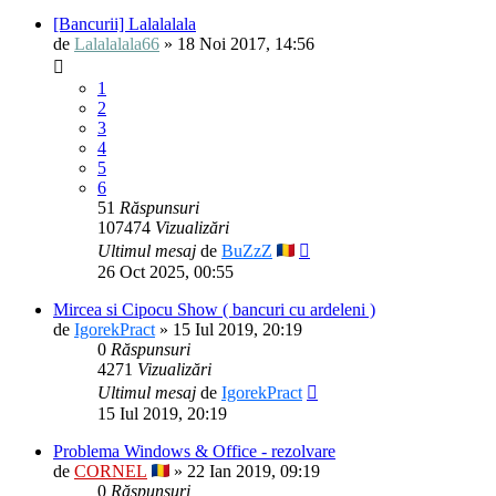
[Bancurii] Lalalalala
de
Lalalalala66
» 18 Noi 2017, 14:56
1
2
3
4
5
6
51
Răspunsuri
107474
Vizualizări
Ultimul mesaj
de
BuZzZ
26 Oct 2025, 00:55
Mircea si Cipocu Show ( bancuri cu ardeleni )
de
IgorekPract
» 15 Iul 2019, 20:19
0
Răspunsuri
4271
Vizualizări
Ultimul mesaj
de
IgorekPract
15 Iul 2019, 20:19
Problema Windows & Office - rezolvare
de
CORNEL
» 22 Ian 2019, 09:19
0
Răspunsuri