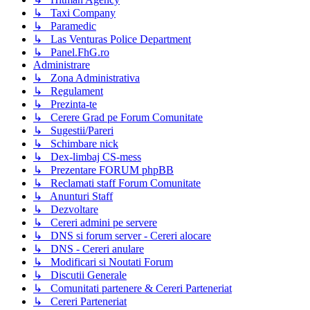
↳ Taxi Company
↳ Paramedic
↳ Las Venturas Police Department
↳ Panel.FhG.ro
Administrare
↳ Zona Administrativa
↳ Regulament
↳ Prezinta-te
↳ Cerere Grad pe Forum Comunitate
↳ Sugestii/Pareri
↳ Schimbare nick
↳ Dex-limbaj CS-mess
↳ Prezentare FORUM phpBB
↳ Reclamati staff Forum Comunitate
↳ Anunturi Staff
↳ Dezvoltare
↳ Cereri admini pe servere
↳ DNS si forum server - Cereri alocare
↳ DNS - Cereri anulare
↳ Modificari si Noutati Forum
↳ Discutii Generale
↳ Comunitati partenere & Cereri Parteneriat
↳ Cereri Parteneriat