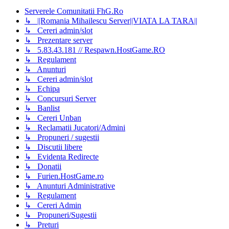
Serverele Comunitatii FhG.Ro
↳ ||Romania Mihailescu Server||VIATA LA TARA||
↳ Cereri admin/slot
↳ Prezentare server
↳ 5.83.43.181 // Respawn.HostGame.RO
↳ Regulament
↳ Anunturi
↳ Cereri admin/slot
↳ Echipa
↳ Concursuri Server
↳ Banlist
↳ Cereri Unban
↳ Reclamatii Jucatori/Admini
↳ Propuneri / sugestii
↳ Discutii libere
↳ Evidenta Redirecte
↳ Donatii
↳ Furien.HostGame.ro
↳ Anunturi Administrative
↳ Regulament
↳ Cereri Admin
↳ Propuneri/Sugestii
↳ Preturi