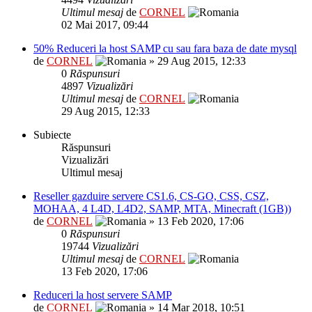
Ultimul mesaj
de
CORNEL
02 Mai 2017, 09:44
50% Reduceri la host SAMP cu sau fara baza de date mysql
de
CORNEL
» 29 Aug 2015, 12:33
0
Răspunsuri
4897
Vizualizări
Ultimul mesaj
de
CORNEL
29 Aug 2015, 12:33
Subiecte
Răspunsuri
Vizualizări
Ultimul mesaj
Reseller gazduire servere CS1.6, CS-GO, CSS, CSZ,
MOHAA, 4 L4D, L4D2, SAMP, MTA, Minecraft (1GB))
de
CORNEL
» 13 Feb 2020, 17:06
0
Răspunsuri
19744
Vizualizări
Ultimul mesaj
de
CORNEL
13 Feb 2020, 17:06
Reduceri la host servere SAMP
de
CORNEL
» 14 Mar 2018, 10:51