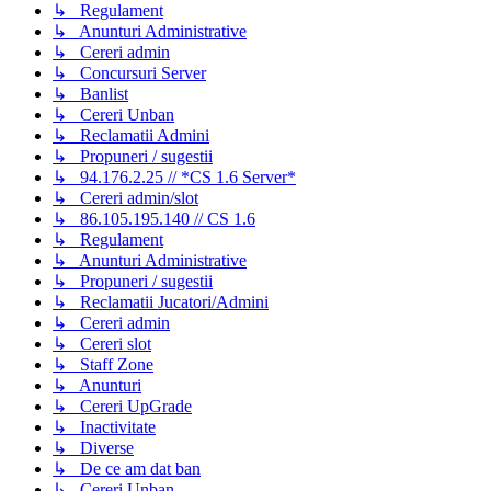
↳ Regulament
↳ Anunturi Administrative
↳ Cereri admin
↳ Concursuri Server
↳ Banlist
↳ Cereri Unban
↳ Reclamatii Admini
↳ Propuneri / sugestii
↳ 94.176.2.25 // *CS 1.6 Server*
↳ Cereri admin/slot
↳ 86.105.195.140 // CS 1.6
↳ Regulament
↳ Anunturi Administrative
↳ Propuneri / sugestii
↳ Reclamatii Jucatori/Admini
↳ Cereri admin
↳ Cereri slot
↳ Staff Zone
↳ Anunturi
↳ Cereri UpGrade
↳ Inactivitate
↳ Diverse
↳ De ce am dat ban
↳ Cereri Unban