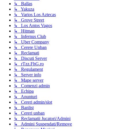
↳ Ballas
↳ Yakuza
↳ Varios Los Aztecas
↳ Grove Street
↳ Los Antos Vagos
↳ Hitman
↳ Infernus Club
↳ Uber Company
↳ Cerere Unban
↳ Reclamati
↳ Discuti Server
↳ rTzz.FhG.ro
↳ Regulament
↳ Server info
↳ Mape server
↳ Comenzi admin
↳ Echipa
↳ Anunturi
↳ Cereri admin/slot
↳ Banlist
↳ Cereri unban
↳ Reclamatii Jucatori/Admini
↳ Admini Suspendati/Remove