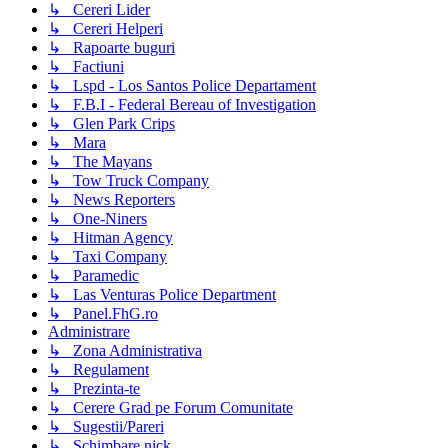
↳ Cereri Lider
↳ Cereri Helperi
↳ Rapoarte buguri
↳ Factiuni
↳ Lspd - Los Santos Police Departament
↳ F.B.I - Federal Bereau of Investigation
↳ Glen Park Crips
↳ Mara
↳ The Mayans
↳ Tow Truck Company
↳ News Reporters
↳ One-Niners
↳ Hitman Agency
↳ Taxi Company
↳ Paramedic
↳ Las Venturas Police Department
↳ Panel.FhG.ro
Administrare
↳ Zona Administrativa
↳ Regulament
↳ Prezinta-te
↳ Cerere Grad pe Forum Comunitate
↳ Sugestii/Pareri
↳ Schimbare nick