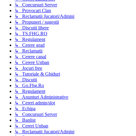
↳ Concursuri Server
↳ Provocari Clan
↳ Reclamatii Jucatori/Admini
↳ Propuneri / sugestii
↳ Discutii libere
↳ TS.FHG.RO
↳ Regulament
↳ Cerere grad
↳ Reclamatii
↳ Cerere canal
↳ Cerere Unban
↳ Jocuri free
↳ Tutoriale & Ghiduri
↳ Discutii
↳ Go.Fhg.Ro
↳ Regulament
↳ Anunturi Administrative
↳ Cereri admin/slot
↳ Echipa
↳ Concursuri Server
↳ Banlist
↳ Cereri Unban
↳ Reclamatii Jucatori/Admini