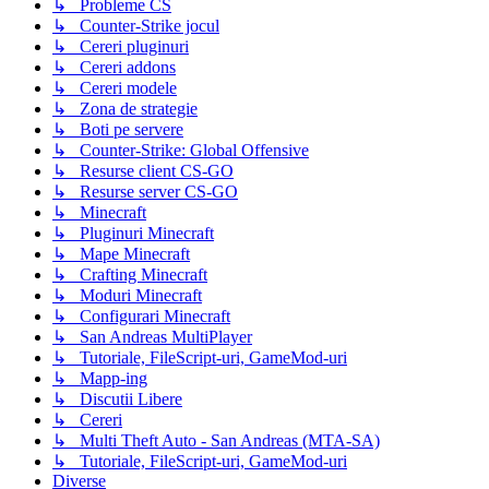
↳ Probleme CS
↳ Counter-Strike jocul
↳ Cereri pluginuri
↳ Cereri addons
↳ Cereri modele
↳ Zona de strategie
↳ Boti pe servere
↳ Counter-Strike: Global Offensive
↳ Resurse client CS-GO
↳ Resurse server CS-GO
↳ Minecraft
↳ Pluginuri Minecraft
↳ Mape Minecraft
↳ Crafting Minecraft
↳ Moduri Minecraft
↳ Configurari Minecraft
↳ San Andreas MultiPlayer
↳ Tutoriale, FileScript-uri, GameMod-uri
↳ Mapp-ing
↳ Discutii Libere
↳ Cereri
↳ Multi Theft Auto - San Andreas (MTA-SA)
↳ Tutoriale, FileScript-uri, GameMod-uri
Diverse