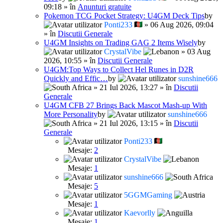
09:18 » în
Anunturi gratuite
Pokemon TCG Pocket Strategy: U4GM Deck Tips
by
Ponti233
» 06 Aug 2026, 09:04
» în
Discutii Generale
U4GM Insights on Trading GAG 2 Items Wisely
by
CrystalVibe
» 03 Aug
2026, 10:55 » în
Discutii Generale
U4GM:Top Ways to Collect Hel Runes in D2R
Quickly and Effic…
by
sunshine666
» 21 Iul 2026, 13:27 » în
Discutii
Generale
U4GM CFB 27 Brings Back Mascot Mash-up With
More Personality
by
sunshine666
» 21 Iul 2026, 13:15 » în
Discutii
Generale
Ponti233
Mesaje:
2
CrystalVibe
Mesaje:
1
sunshine666
Mesaje:
5
5GGMGaming
Mesaje:
1
Kaevorlly
Mesaje:
1