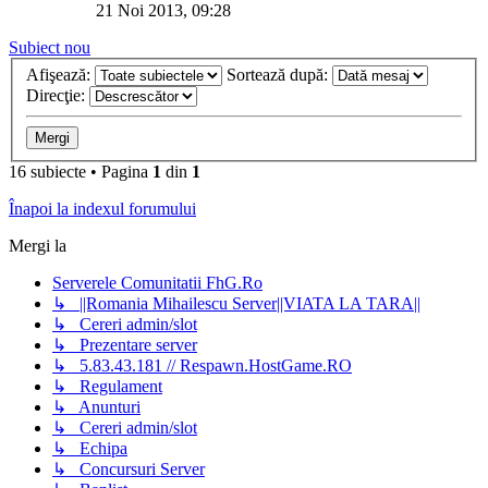
21 Noi 2013, 09:28
Subiect nou
Afişează:
Sortează după:
Direcţie:
16 subiecte • Pagina
1
din
1
Înapoi la indexul forumului
Mergi la
Serverele Comunitatii FhG.Ro
↳ ||Romania Mihailescu Server||VIATA LA TARA||
↳ Cereri admin/slot
↳ Prezentare server
↳ 5.83.43.181 // Respawn.HostGame.RO
↳ Regulament
↳ Anunturi
↳ Cereri admin/slot
↳ Echipa
↳ Concursuri Server