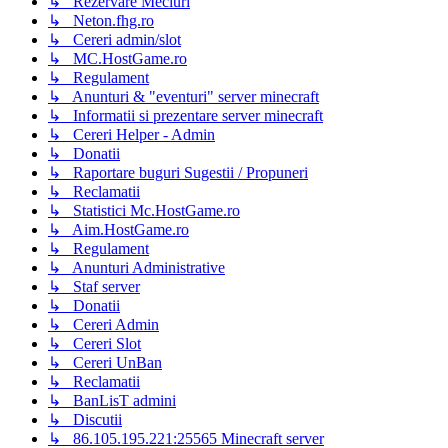
↳ Rezervare Meciuri
↳ Neton.fhg.ro
↳ Cereri admin/slot
↳ MC.HostGame.ro
↳ Regulament
↳ Anunturi & "eventuri" server minecraft
↳ Informatii si prezentare server minecraft
↳ Cereri Helper - Admin
↳ Donatii
↳ Raportare buguri Sugestii / Propuneri
↳ Reclamatii
↳ Statistici Mc.HostGame.ro
↳ Aim.HostGame.ro
↳ Regulament
↳ Anunturi Administrative
↳ Staf server
↳ Donatii
↳ Cereri Admin
↳ Cereri Slot
↳ Cereri UnBan
↳ Reclamatii
↳ BanLisT admini
↳ Discutii
↳ 86.105.195.221:25565 Minecraft server