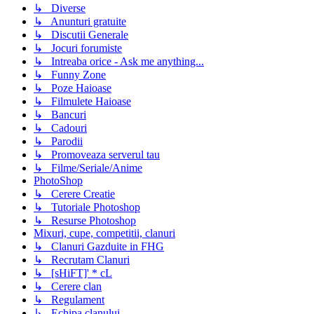
↳ Diverse
↳ Anunturi gratuite
↳ Discutii Generale
↳ Jocuri forumiste
↳ Intreaba orice - Ask me anything...
↳ Funny Zone
↳ Poze Haioase
↳ Filmulete Haioase
↳ Bancuri
↳ Cadouri
↳ Parodii
↳ Promoveaza serverul tau
↳ Filme/Seriale/Anime
PhotoShop
↳ Cerere Creatie
↳ Tutoriale Photoshop
↳ Resurse Photoshop
Mixuri, cupe, competitii, clanuri
↳ Clanuri Gazduite in FHG
↳ Recrutam Clanuri
↳ [sHiFT]' * cL
↳ Cerere clan
↳ Regulament
↳ Echipa clanului