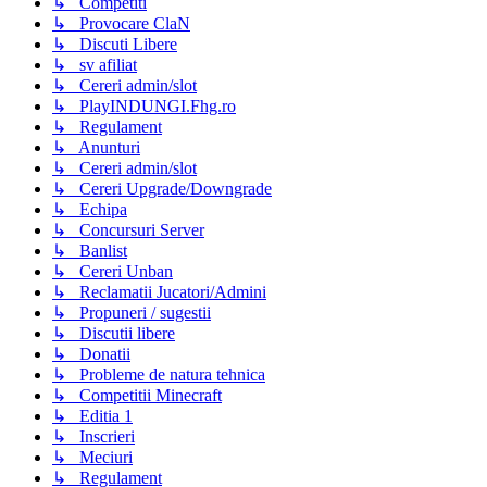
↳ Competiti
↳ Provocare ClaN
↳ Discuti Libere
↳ sv afiliat
↳ Cereri admin/slot
↳ PlayINDUNGI.Fhg.ro
↳ Regulament
↳ Anunturi
↳ Cereri admin/slot
↳ Cereri Upgrade/Downgrade
↳ Echipa
↳ Concursuri Server
↳ Banlist
↳ Cereri Unban
↳ Reclamatii Jucatori/Admini
↳ Propuneri / sugestii
↳ Discutii libere
↳ Donatii
↳ Probleme de natura tehnica
↳ Competitii Minecraft
↳ Editia 1
↳ Inscrieri
↳ Meciuri
↳ Regulament