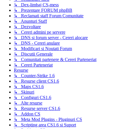
↳ Dex-limbaj CS-mess
↳ Prezentare FORUM phpBB
↳ Reclamati staff Forum Comunitate
↳ Anunturi Staff
↳ Dezvoltare
↳ Cereri admini pe servere
↳ DNS si forum server - Cereri alocare
↳ DNS - Cereri anulare
↳ Modificari si Noutati Forum
↳ Discutii Generale
↳ Comunitati partenere & Cereri Parteneriat
↳ Cereri Parteneriat
Resurse
↳ Counter-Strike 1.6
↳ Resurse client CS1.6
↳ Maps CS1.6
↳ Skinuri
↳ Configuri CS1.6
↳ Alte resurse
↳ Resurse server CS1.6
↳ Addon CS
↳ Meta Mod Plugins - Pluginuri CS
↳ Scripting area CS1.6 si Suport