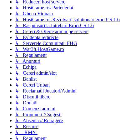
↳ Reduceri host servere
↳ HostGame.ro- Parteneriat
↳ Ghena Virtuala
↳ HostGame.ro -Rezolvari, solutionari erori CS 1.6
↳ Raspunsuri la Intrebari Erori CS 1.6
↳ Cereri & Oferte admin pe servere
↳ Evidenta redirecte
↳ Serverele Comunitatii FHG
↳ War3ft.HostGame.ro
↳ Regulament
↳ Anunturi
↳ Echipa
↳ Cereri admin/slot
↳ Banlist
↳ Cereri Unban
↳ Reclamatii Jucatori/Admini
↳ Discutii libere
↳ Donatii
↳ Comenzi admini
↳ Propuneri // Sugesti
↳ Absenta // Retragere
↳ Resurse
↳ -RMN-
↳ Regulament