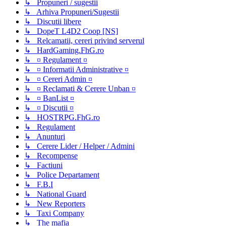
↳ Propuneri / sugestii
↳ Arhiva Propuneri/Sugestii
↳ Discutii libere
↳ DopeT L4D2 Coop [NS]
↳ Relcamatii, cereri privind serverul
↳ HardGaming.FhG.ro
↳ ¤ Regulament ¤
↳ ¤ Informatii Administrative ¤
↳ ¤ Cereri Admin ¤
↳ ¤ Reclamati & Cerere Unban ¤
↳ ¤ BanList ¤
↳ ¤ Discutii ¤
↳ HOSTRPG.FhG.ro
↳ Regulament
↳ Anunturi
↳ Cerere Lider / Helper / Admini
↳ Recompense
↳ Factiuni
↳ Police Departament
↳ F.B.I
↳ National Guard
↳ New Reporters
↳ Taxi Company
↳ The mafia