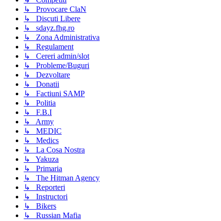
↳ Provocare ClaN
↳ Discuti Libere
↳ sdayz.fhg.ro
↳ Zona Administrativa
↳ Regulament
↳ Cereri admin/slot
↳ Probleme/Buguri
↳ Dezvoltare
↳ Donatii
↳ Factiuni SAMP
↳ Politia
↳ F.B.I
↳ Army
↳ MEDIC
↳ Medics
↳ La Cosa Nostra
↳ Yakuza
↳ Primaria
↳ The Hitman Agency
↳ Reporteri
↳ Instructori
↳ Bikers
↳ Russian Mafia