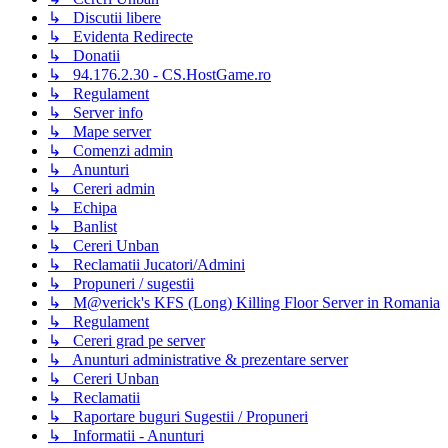
↳ Discutii libere
↳ Evidenta Redirecte
↳ Donatii
↳ 94.176.2.30 - CS.HostGame.ro
↳ Regulament
↳ Server info
↳ Mape server
↳ Comenzi admin
↳ Anunturi
↳ Cereri admin
↳ Echipa
↳ Banlist
↳ Cereri Unban
↳ Reclamatii Jucatori/Admini
↳ Propuneri / sugestii
↳ M@verick's KFS (Long) Killing Floor Server in Romania
↳ Regulament
↳ Cereri grad pe server
↳ Anunturi administrative & prezentare server
↳ Cereri Unban
↳ Reclamatii
↳ Raportare buguri Sugestii / Propuneri
↳ Informatii - Anunturi