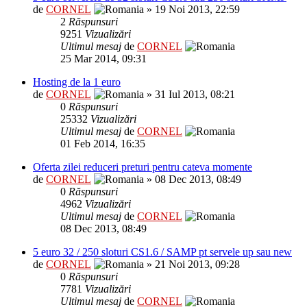
de
CORNEL
» 19 Noi 2013, 22:59
2
Răspunsuri
9251
Vizualizări
Ultimul mesaj
de
CORNEL
25 Mar 2014, 09:31
Hosting de la 1 euro
de
CORNEL
» 31 Iul 2013, 08:21
0
Răspunsuri
25332
Vizualizări
Ultimul mesaj
de
CORNEL
01 Feb 2014, 16:35
Oferta zilei reduceri preturi pentru cateva momente
de
CORNEL
» 08 Dec 2013, 08:49
0
Răspunsuri
4962
Vizualizări
Ultimul mesaj
de
CORNEL
08 Dec 2013, 08:49
5 euro 32 / 250 sloturi CS1.6 / SAMP pt servele up sau new
de
CORNEL
» 21 Noi 2013, 09:28
0
Răspunsuri
7781
Vizualizări
Ultimul mesaj
de
CORNEL