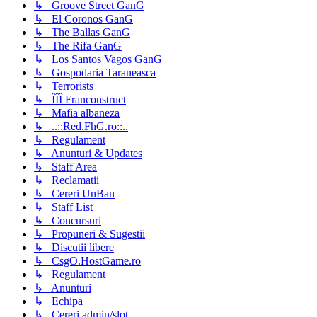
↳ Groove Street GanG
↳ El Coronos GanG
↳ The Ballas GanG
↳ The Rifa GanG
↳ Los Santos Vagos GanG
↳ Gospodaria Taraneasca
↳ Terrorists
↳ ÎÎÎ Franconstruct
↳ Mafia albaneza
↳ ..::Red.FhG.ro::..
↳ Regulament
↳ Anunturi & Updates
↳ Staff Area
↳ Reclamatii
↳ Cereri UnBan
↳ Staff List
↳ Concursuri
↳ Propuneri & Sugestii
↳ Discutii libere
↳ CsgO.HostGame.ro
↳ Regulament
↳ Anunturi
↳ Echipa
↳ Cereri admin/slot