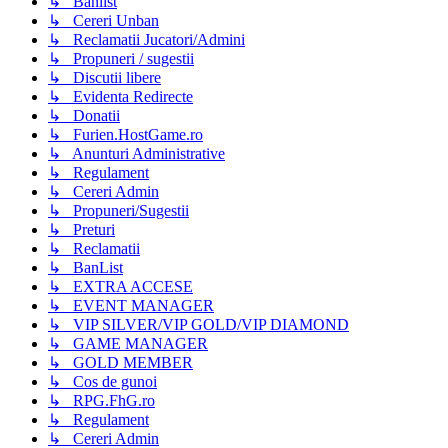
↳ Banlist
↳ Cereri Unban
↳ Reclamatii Jucatori/Admini
↳ Propuneri / sugestii
↳ Discutii libere
↳ Evidenta Redirecte
↳ Donatii
↳ Furien.HostGame.ro
↳ Anunturi Administrative
↳ Regulament
↳ Cereri Admin
↳ Propuneri/Sugestii
↳ Preturi
↳ Reclamatii
↳ BanList
↳ EXTRA ACCESE
↳ EVENT MANAGER
↳ VIP SILVER/VIP GOLD/VIP DIAMOND
↳ GAME MANAGER
↳ GOLD MEMBER
↳ Cos de gunoi
↳ RPG.FhG.ro
↳ Regulament
↳ Cereri Admin