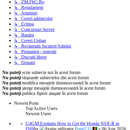
↳ ZM.FhG.Ro
↳ Regulament
↳ Anunturi
↳ Cereri admin/slot
↳ Echipa
↳ Concursuri Server
↳ Banlist
↳ Cereri Unban
↳ Reclamatii Jucatori/Admini
↳ Propuneri / sugestii
↳ Discutii libere
↳ Donatii
Nu puteţi
scrie subiecte noi în acest forum
Nu puteţi
răspunde subiectelor din acest forum
Nu puteţi
modifica mesajele dumneavoastră în acest forum
Nu puteţi
şterge mesajele dumneavoastră în acest forum
Nu puteţi
publica fişiere ataşate în acest forum
Newest Posts
Top Active Users
Newest Users
U4GM Explains How to Get the Honda NSX-R in
FH6
by
Ponti233
» 06 Aug 2026,