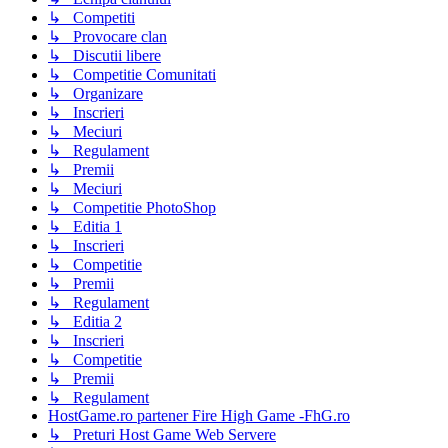
↳ Competiti
↳ Provocare clan
↳ Discutii libere
↳ Competitie Comunitati
↳ Organizare
↳ Inscrieri
↳ Meciuri
↳ Regulament
↳ Premii
↳ Meciuri
↳ Competitie PhotoShop
↳ Editia 1
↳ Inscrieri
↳ Competitie
↳ Premii
↳ Regulament
↳ Editia 2
↳ Inscrieri
↳ Competitie
↳ Premii
↳ Regulament
HostGame.ro partener Fire High Game -FhG.ro
↳ Preturi Host Game Web Servere