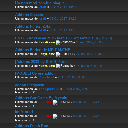
Un nou mod zombie plague
Ultimul mesaj de
Istaff
«
08 Oct 2017, 19:14
Addons Classic
Ultimul mesaj de
Istaff
«
08 Oct 2017, 19:12
Addons Furien 2017
Ultimul mesaj de
Istaff
«
08 Oct 2017, 19:10
CS1.6 - Advanced Mix - Menu + Comenzi [v1.8] + [v2.0]
Ultimul mesaj de
FanyGame
«
28 Aug 2017, 18:05
Addons Furien de MR.DANCHE
Ultimul mesaj de
FanyGame
«
22 Iun 2017, 23:45
[Addons 2013 by KrAiD] Furien
Ultimul mesaj de
FanyGame
«
18 Iun 2017, 09:19
[MODEL] Cerere addon
Ultimul mesaj de
PentaNoid
«
23 Oct 2015, 20:31
addons respawn
Ultimul mesaj de
TheViper0n30
«
31 Mar 2015, 15:53
Răspunsuri:
2
Addons GunGame By Mycula
Ultimul mesaj de
CORNEL
«
09 Ian 2015, 12:43
Răspunsuri:
1
knife mod
Ultimul mesaj de
CORNEL
«
09 Ian 2015, 12:42
Răspunsuri:
1
Addons Death Run