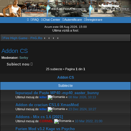
FAQ
Chat Center
Autentificare
Înregistrare
Acum este 08 Aug 2026, 15:00
Ultima vizită a fost:
Fire High Game - FhG.Ro
Addon CS
Moderator:
Serby
Subiect nou
25 subiecte • Pagina
1
din
1
Addon CS
Subiecte
Iepurașul de Paște MP40 -mp40_easter_bunny
Ultimul mesaj de
killer
«
08 Mar 2026, 10:13
Addon de craciun CS1.6 XmasMod
Ultimul mesaj de
killer
«
23 Dec 2024, 10:27
Addons - Mix cs 1.6 [2021]
Ultimul mesaj de
CORNEL
«
10 Mar 2022, 21:00
Furien Mod v3.2 Kage vs Psycho