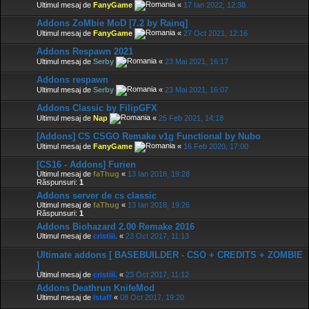
Ultimul mesaj de
FanyGame
«
17 Ian 2022, 12:38
Addons ZoMbie MoD [7.2 by Rainq]
Ultimul mesaj de
FanyGame
«
27 Oct 2021, 12:16
Addons Respawn 2021
Ultimul mesaj de
Serby
«
23 Mai 2021, 16:17
Addons respawn
Ultimul mesaj de
Serby
«
23 Mai 2021, 16:07
Addons Classic by FilipGFX
Ultimul mesaj de
Nap
«
25 Feb 2021, 14:18
[Addons] CS CSGO Remake v1g Functional by Nubo
Ultimul mesaj de
FanyGame
«
16 Feb 2020, 17:00
[CS16 - Addons] Furien
Ultimul mesaj de
faThug
«
13 Ian 2018, 19:28
Răspunsuri:
1
Addons server de cs classic
Ultimul mesaj de
faThug
«
13 Ian 2018, 19:26
Răspunsuri:
1
Addons Biohazard 2.00 Remake 2016
Ultimul mesaj de
cristiii.
«
23 Oct 2017, 11:13
Ultimate addons [ BASEBUILDER - CSO + CREDITS + ZOMBIE
]
Ultimul mesaj de
cristiii.
«
23 Oct 2017, 11:12
Addons Deathrun KnifeMod
Ultimul mesaj de
Istaff
«
08 Oct 2017, 19:20