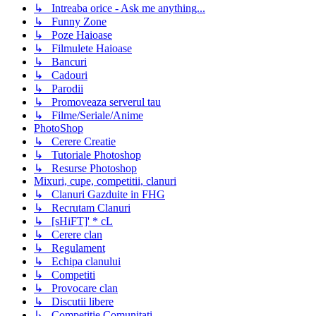
↳ Intreaba orice - Ask me anything...
↳ Funny Zone
↳ Poze Haioase
↳ Filmulete Haioase
↳ Bancuri
↳ Cadouri
↳ Parodii
↳ Promoveaza serverul tau
↳ Filme/Seriale/Anime
PhotoShop
↳ Cerere Creatie
↳ Tutoriale Photoshop
↳ Resurse Photoshop
Mixuri, cupe, competitii, clanuri
↳ Clanuri Gazduite in FHG
↳ Recrutam Clanuri
↳ [sHiFT]' * cL
↳ Cerere clan
↳ Regulament
↳ Echipa clanului
↳ Competiti
↳ Provocare clan
↳ Discutii libere
↳ Competitie Comunitati