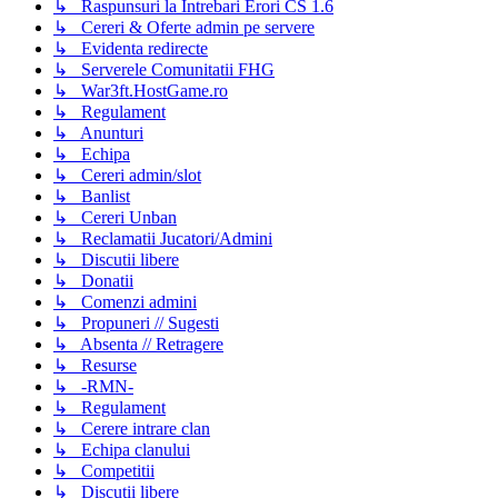
↳ Raspunsuri la Intrebari Erori CS 1.6
↳ Cereri & Oferte admin pe servere
↳ Evidenta redirecte
↳ Serverele Comunitatii FHG
↳ War3ft.HostGame.ro
↳ Regulament
↳ Anunturi
↳ Echipa
↳ Cereri admin/slot
↳ Banlist
↳ Cereri Unban
↳ Reclamatii Jucatori/Admini
↳ Discutii libere
↳ Donatii
↳ Comenzi admini
↳ Propuneri // Sugesti
↳ Absenta // Retragere
↳ Resurse
↳ -RMN-
↳ Regulament
↳ Cerere intrare clan
↳ Echipa clanului
↳ Competitii
↳ Discutii libere