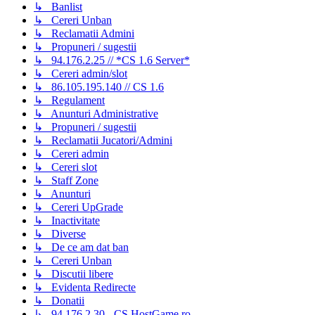
↳ Banlist
↳ Cereri Unban
↳ Reclamatii Admini
↳ Propuneri / sugestii
↳ 94.176.2.25 // *CS 1.6 Server*
↳ Cereri admin/slot
↳ 86.105.195.140 // CS 1.6
↳ Regulament
↳ Anunturi Administrative
↳ Propuneri / sugestii
↳ Reclamatii Jucatori/Admini
↳ Cereri admin
↳ Cereri slot
↳ Staff Zone
↳ Anunturi
↳ Cereri UpGrade
↳ Inactivitate
↳ Diverse
↳ De ce am dat ban
↳ Cereri Unban
↳ Discutii libere
↳ Evidenta Redirecte
↳ Donatii
↳ 94.176.2.30 - CS.HostGame.ro