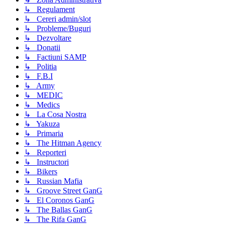
↳ Regulament
↳ Cereri admin/slot
↳ Probleme/Buguri
↳ Dezvoltare
↳ Donatii
↳ Factiuni SAMP
↳ Politia
↳ F.B.I
↳ Army
↳ MEDIC
↳ Medics
↳ La Cosa Nostra
↳ Yakuza
↳ Primaria
↳ The Hitman Agency
↳ Reporteri
↳ Instructori
↳ Bikers
↳ Russian Mafia
↳ Groove Street GanG
↳ El Coronos GanG
↳ The Ballas GanG
↳ The Rifa GanG