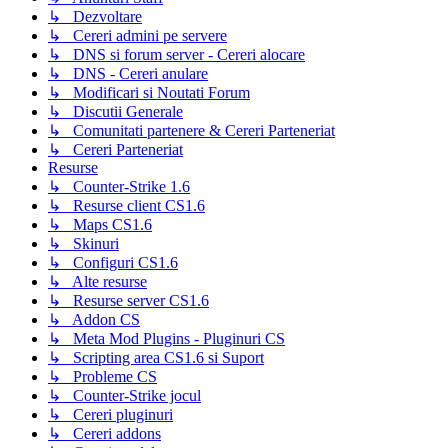
↳ Dezvoltare
↳ Cereri admini pe servere
↳ DNS si forum server - Cereri alocare
↳ DNS - Cereri anulare
↳ Modificari si Noutati Forum
↳ Discutii Generale
↳ Comunitati partenere & Cereri Parteneriat
↳ Cereri Parteneriat
Resurse
↳ Counter-Strike 1.6
↳ Resurse client CS1.6
↳ Maps CS1.6
↳ Skinuri
↳ Configuri CS1.6
↳ Alte resurse
↳ Resurse server CS1.6
↳ Addon CS
↳ Meta Mod Plugins - Pluginuri CS
↳ Scripting area CS1.6 si Suport
↳ Probleme CS
↳ Counter-Strike jocul
↳ Cereri pluginuri
↳ Cereri addons