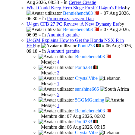
Aug 2026, 08:33 » în
Cerere Creatie
What Could Keep Hero Siege Fresh? U4gm's Picks
by
Benniehench03
» 07 Aug 2026,
06:30 » în
Promoveaza serverul tau
U4gm CFB 27 PC Review: A New Dynasty Era
by
Benniehench03
» 07 Aug 2026,
06:05 » în
Anunturi gratuite
U4GM Explains How to Get the Honda NSX-R in
FH6
by
Ponti233
» 06 Aug 2026,
09:18 » în
Anunturi gratuite
Benniehench03
Mesaje:
4
Ponti233
Mesaje:
2
CrystalVibe
Mesaje:
1
sunshine666
Mesaje:
5
5GGMGaming
Mesaje:
1
Benniehench03
Membru din: 07 Aug 2026, 06:02
Ponti233
Membru din: 06 Aug 2026, 05:15
CrystalVibe