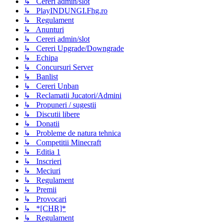
↳ Cereri admin/slot
↳ PlayINDUNGI.Fhg.ro
↳ Regulament
↳ Anunturi
↳ Cereri admin/slot
↳ Cereri Upgrade/Downgrade
↳ Echipa
↳ Concursuri Server
↳ Banlist
↳ Cereri Unban
↳ Reclamatii Jucatori/Admini
↳ Propuneri / sugestii
↳ Discutii libere
↳ Donatii
↳ Probleme de natura tehnica
↳ Competitii Minecraft
↳ Editia 1
↳ Inscrieri
↳ Meciuri
↳ Regulament
↳ Premii
↳ Provocari
↳ *[CHR]*
↳ Regulament