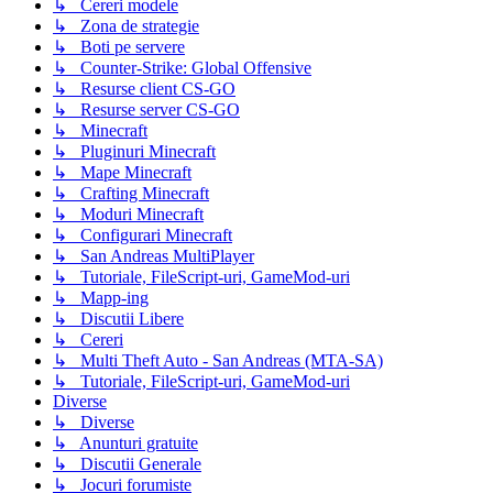
↳ Cereri modele
↳ Zona de strategie
↳ Boti pe servere
↳ Counter-Strike: Global Offensive
↳ Resurse client CS-GO
↳ Resurse server CS-GO
↳ Minecraft
↳ Pluginuri Minecraft
↳ Mape Minecraft
↳ Crafting Minecraft
↳ Moduri Minecraft
↳ Configurari Minecraft
↳ San Andreas MultiPlayer
↳ Tutoriale, FileScript-uri, GameMod-uri
↳ Mapp-ing
↳ Discutii Libere
↳ Cereri
↳ Multi Theft Auto - San Andreas (MTA-SA)
↳ Tutoriale, FileScript-uri, GameMod-uri
Diverse
↳ Diverse
↳ Anunturi gratuite
↳ Discutii Generale
↳ Jocuri forumiste