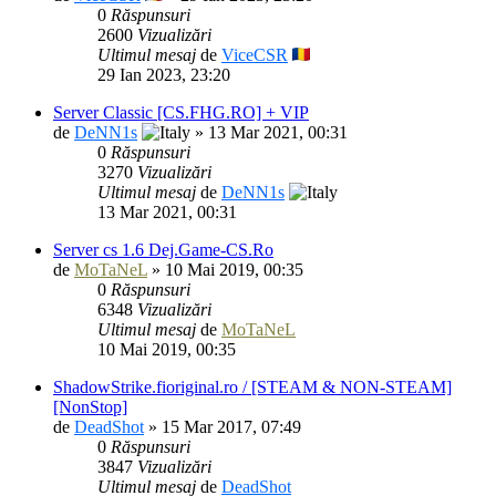
0
Răspunsuri
2600
Vizualizări
Ultimul mesaj
de
ViceCSR
29 Ian 2023, 23:20
Server Classic [CS.FHG.RO] + VIP
de
DeNN1s
» 13 Mar 2021, 00:31
0
Răspunsuri
3270
Vizualizări
Ultimul mesaj
de
DeNN1s
13 Mar 2021, 00:31
Server cs 1.6 Dej.Game-CS.Ro
de
MoTaNeL
» 10 Mai 2019, 00:35
0
Răspunsuri
6348
Vizualizări
Ultimul mesaj
de
MoTaNeL
10 Mai 2019, 00:35
ShadowStrike.fioriginal.ro / [STEAM & NON-STEAM]
[NonStop]
de
DeadShot
» 15 Mar 2017, 07:49
0
Răspunsuri
3847
Vizualizări
Ultimul mesaj
de
DeadShot