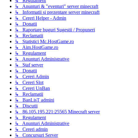
↳ Regulament
↳ Anunturi & "eventuri" server minecraft
↳ Informatii si prezentare server minecraft
↳ Cereri Helper - Admin
↳ Donatii
↳ Raportare buguri Sugestii / Propuneri
↳ Reclamatii
↳ Statistici Mc.HostGame.ro
↳ Aim.HostGame.ro
↳ Regulament
↳ Anunturi Administrative
↳ Staf server
↳ Donatii
↳ Cereri Admin
↳ Cereri Slot
↳ Cereri UnBan
↳ Reclamatii
↳ BanLisT admini
↳ Discutii
↳ 86.105.195.221:25565 Minecraft server
↳ Regulament
↳ Anunturi Administrative
↳ Cereri admin
↳ Concursuri Server