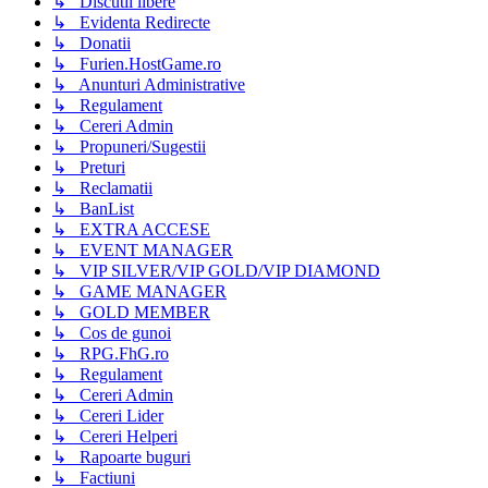
↳ Discutii libere
↳ Evidenta Redirecte
↳ Donatii
↳ Furien.HostGame.ro
↳ Anunturi Administrative
↳ Regulament
↳ Cereri Admin
↳ Propuneri/Sugestii
↳ Preturi
↳ Reclamatii
↳ BanList
↳ EXTRA ACCESE
↳ EVENT MANAGER
↳ VIP SILVER/VIP GOLD/VIP DIAMOND
↳ GAME MANAGER
↳ GOLD MEMBER
↳ Cos de gunoi
↳ RPG.FhG.ro
↳ Regulament
↳ Cereri Admin
↳ Cereri Lider
↳ Cereri Helperi
↳ Rapoarte buguri
↳ Factiuni