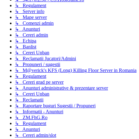
↳ Regulament
↳ Server info
↳ Mape server
↳ Comenzi admin
↳ Anunturi
↳ Cereri admin
↳ Echipa
↳ Banlist
↳ Cereri Unban
↳ Reclamatii Jucatori/Admini
↳ Propuneri / sugestii
↳ M@verick's KFS (Long) Killing Floor Server in Romania
↳ Regulament
↳ Cereri grad pe server
↳ Anunturi administrative & prezentare server
↳ Cereri Unban
↳ Reclamatii
↳ Raportare buguri Sugestii / Propuneri
↳ Informatii - Anunturi
↳ ZM.FhG.Ro
↳ Regulament
↳ Anunturi
↳ Cereri admin/slot