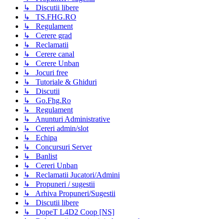
↳ Discutii libere
↳ TS.FHG.RO
↳ Regulament
↳ Cerere grad
↳ Reclamatii
↳ Cerere canal
↳ Cerere Unban
↳ Jocuri free
↳ Tutoriale & Ghiduri
↳ Discutii
↳ Go.Fhg.Ro
↳ Regulament
↳ Anunturi Administrative
↳ Cereri admin/slot
↳ Echipa
↳ Concursuri Server
↳ Banlist
↳ Cereri Unban
↳ Reclamatii Jucatori/Admini
↳ Propuneri / sugestii
↳ Arhiva Propuneri/Sugestii
↳ Discutii libere
↳ DopeT L4D2 Coop [NS]