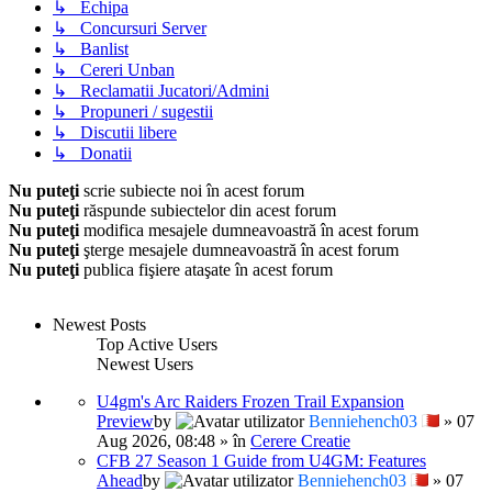
↳ Echipa
↳ Concursuri Server
↳ Banlist
↳ Cereri Unban
↳ Reclamatii Jucatori/Admini
↳ Propuneri / sugestii
↳ Discutii libere
↳ Donatii
Nu puteţi
scrie subiecte noi în acest forum
Nu puteţi
răspunde subiectelor din acest forum
Nu puteţi
modifica mesajele dumneavoastră în acest forum
Nu puteţi
şterge mesajele dumneavoastră în acest forum
Nu puteţi
publica fişiere ataşate în acest forum
Newest Posts
Top Active Users
Newest Users
U4gm's Arc Raiders Frozen Trail Expansion
Preview
by
Benniehench03
» 07
Aug 2026, 08:48 » în
Cerere Creatie
CFB 27 Season 1 Guide from U4GM: Features
Ahead
by
Benniehench03
» 07