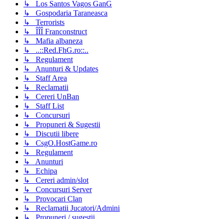
↳ Los Santos Vagos GanG
↳ Gospodaria Taraneasca
↳ Terrorists
↳ ÎÎÎ Franconstruct
↳ Mafia albaneza
↳ ..::Red.FhG.ro::..
↳ Regulament
↳ Anunturi & Updates
↳ Staff Area
↳ Reclamatii
↳ Cereri UnBan
↳ Staff List
↳ Concursuri
↳ Propuneri & Sugestii
↳ Discutii libere
↳ CsgO.HostGame.ro
↳ Regulament
↳ Anunturi
↳ Echipa
↳ Cereri admin/slot
↳ Concursuri Server
↳ Provocari Clan
↳ Reclamatii Jucatori/Admini
↳ Propuneri / sugestii