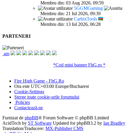
Membru din: 03 Aug 2026, 09:59
5GGMGaming
Membru din: 21 Iul 2026, 09:39
CarbixTools
Membru din: 13 Iul 2026, 06:28
PARTENERI
*Cod mini banner FhG.ro *
Fire High Game - FhG.Ro
Ora este UTC+03:00 Europe/Bucharest
Cookie-Settings
Şterge toate cookie-urile forumului
Policies
Contactează-ne
Furnizat de
phpBB
® Forum Software © phpBB Limited
AcidTech by
ST Software
Updated for phpBB3.2 by
Ian Bradley
Translation/Traducere:
MX-Publisher CMS