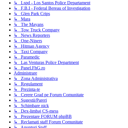
↳ Lspd - Los Santos Police Departament
↳ F.B.I - Federal Bereau of Investigation
↳ Glen Park Crips
↳ Mara
↳ The Mayans
↳ Tow Truck Company
↳ News Reporters
↳ One-Niners
↳ Hitman Agency
↳ Taxi Company
↳ Paramedic
↳ Las Venturas Police Department
↳ Panel.FhG.ro
Administrare
↳ Zona Administrativa
↳ Regulament
↳ Prezinta-te
↳ Cerere Grad pe Forum Comunitate
↳ Sugestii/Pareri
↳ Schimbare nick
↳ Dex-limbaj CS-mess
↳ Prezentare FORUM phpBB
↳ Reclamati staff Forum Comunitate
↳ Anunturi Staff