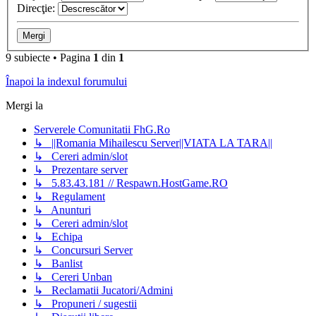
Direcţie:
9 subiecte • Pagina
1
din
1
Înapoi la indexul forumului
Mergi la
Serverele Comunitatii FhG.Ro
↳ ||Romania Mihailescu Server||VIATA LA TARA||
↳ Cereri admin/slot
↳ Prezentare server
↳ 5.83.43.181 // Respawn.HostGame.RO
↳ Regulament
↳ Anunturi
↳ Cereri admin/slot
↳ Echipa
↳ Concursuri Server
↳ Banlist
↳ Cereri Unban
↳ Reclamatii Jucatori/Admini
↳ Propuneri / sugestii