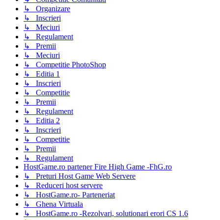
↳ Organizare
↳ Inscrieri
↳ Meciuri
↳ Regulament
↳ Premii
↳ Meciuri
↳ Competitie PhotoShop
↳ Editia 1
↳ Inscrieri
↳ Competitie
↳ Premii
↳ Regulament
↳ Editia 2
↳ Inscrieri
↳ Competitie
↳ Premii
↳ Regulament
HostGame.ro partener Fire High Game -FhG.ro
↳ Preturi Host Game Web Servere
↳ Reduceri host servere
↳ HostGame.ro- Parteneriat
↳ Ghena Virtuala
↳ HostGame.ro -Rezolvari, solutionari erori CS 1.6