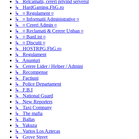
↳ Relcamatii, cereri privind serverul
↳ HardGaming.FhG.ro
↳ ¤ Regulament ¤
↳ ¤ Informatii Administrative ¤
↳ ¤ Cereri Admin ¤
↳ ¤ Reclamati & Cerere Unban ¤
↳ ¤ BanList ¤
↳ ¤ Discutii ¤
↳ HOSTRPG.FhG.ro
↳ Regulament
↳ Anunturi
↳ Cerere Lider / Helper / Admini
↳ Recompense
↳ Factiuni
↳ Police Departament
↳ F.B.I
↳ National Guard
↳ New Reporters
↳ Taxi Company
↳ The mafia
↳ Ballas
↳ Yakuza
↳ Varios Los Aztecas
↳ Grove Street