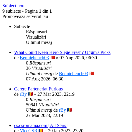
Subiect nou
9 subiecte • Pagina
1
din
1
Promoveaza serverul tau
Subiecte
Răspunsuri
Vizualizări
Ultimul mesaj
What Could Keep Hero Siege Fresh? U4gm's Picks
de
Benniehench03
» 07 Aug 2026, 06:30
0
Răspunsuri
36
Vizualizări
Ultimul mesaj
de
Benniehench03
07 Aug 2026, 06:30
Cerere Parteneriat Furious
de
rBy
» 27 Mar 2023, 22:19
0
Răspunsuri
50841
Vizualizări
Ultimul mesaj
de
rBy
27 Mar 2023, 22:19
cs.csromania.com [All Stars]
de
ViceCSR
» 29 Ian 2023, 23:20