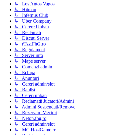
↳ Los Antos Vagos
↳ Hitman
↳ Infernus Club
↳ Uber Company
↳ Cerere Unban
↳ Reclamati
↳ Discuti Server
↳ rTzz.FhG.ro
↳ Regulament
↳ Server info
↳ Mape server
↳ Comenzi admin
↳ Echipa
↳ Anunturi
↳ Cereri admin/slot
↳ Banlist
↳ Cereri unban
↳ Reclamatii Jucatori/Admini
↳ Admini Suspendati/Remove
↳ Rezervare Meciuri
↳ Neton.fhg.ro
↳ Cereri admin/slot
↳ MC.HostGame.ro