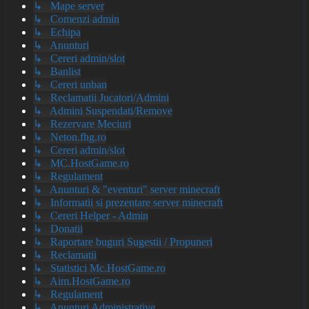
↳ Mape server
↳ Comenzi admin
↳ Echipa
↳ Anunturi
↳ Cereri admin/slot
↳ Banlist
↳ Cereri unban
↳ Reclamatii Jucatori/Admini
↳ Admini Suspendati/Remove
↳ Rezervare Meciuri
↳ Neton.fhg.ro
↳ Cereri admin/slot
↳ MC.HostGame.ro
↳ Regulament
↳ Anunturi & "eventuri" server minecraft
↳ Informatii si prezentare server minecraft
↳ Cereri Helper - Admin
↳ Donatii
↳ Raportare buguri Sugestii / Propuneri
↳ Reclamatii
↳ Statistici Mc.HostGame.ro
↳ Aim.HostGame.ro
↳ Regulament
↳ Anunturi Administrative