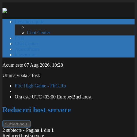
Legături rapide
Chat Center
FAQ
Chat Center
Autentificare
Înregistrare
Acum este 07 Aug 2026, 10:28
Ultima vizită a fost:
Fire High Game - FhG.Ro
Ora este UTC+03:00 Europe/Bucharest
Reduceri host servere
Subiect nou
2 subiecte • Pagina
1
din
1
Reduceri host servere