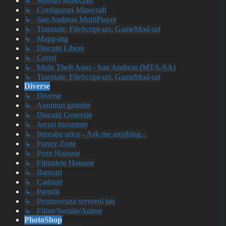
↳ Moduri Minecraft
↳ Configurari Minecraft
↳ San Andreas MultiPlayer
↳ Tutoriale, FileScript-uri, GameMod-uri
↳ Mapp-ing
↳ Discutii Libere
↳ Cereri
↳ Multi Theft Auto - San Andreas (MTA-SA)
↳ Tutoriale, FileScript-uri, GameMod-uri
Diverse
↳ Diverse
↳ Anunturi gratuite
↳ Discutii Generale
↳ Jocuri forumiste
↳ Intreaba orice - Ask me anything...
↳ Funny Zone
↳ Poze Haioase
↳ Filmulete Haioase
↳ Bancuri
↳ Cadouri
↳ Parodii
↳ Promoveaza serverul tau
↳ Filme/Seriale/Anime
PhotoShop