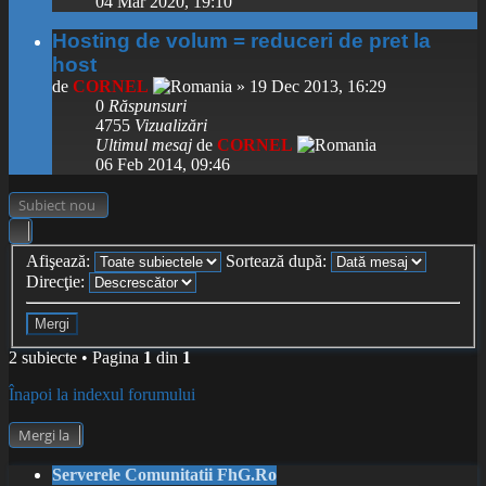
04 Mar 2020, 19:10
Hosting de volum = reduceri de pret la
host
de
CORNEL
» 19 Dec 2013, 16:29
0
Răspunsuri
4755
Vizualizări
Ultimul mesaj
de
CORNEL
06 Feb 2014, 09:46
Subiect nou
Afişează:
Sortează după:
Direcţie:
2 subiecte • Pagina
1
din
1
Înapoi la indexul forumului
Mergi la
Serverele Comunitatii FhG.Ro