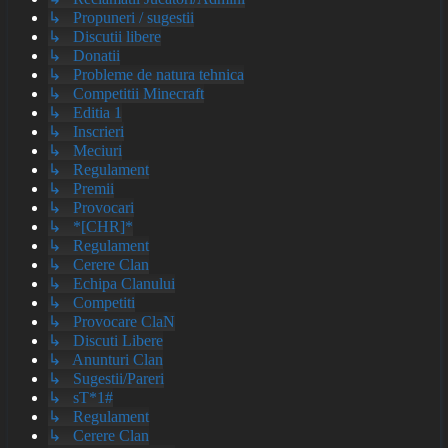
↳ Propuneri / sugestii
↳ Discutii libere
↳ Donatii
↳ Probleme de natura tehnica
↳ Competitii Minecraft
↳ Editia 1
↳ Inscrieri
↳ Meciuri
↳ Regulament
↳ Premii
↳ Provocari
↳ *[CHR]*
↳ Regulament
↳ Cerere Clan
↳ Echipa Clanului
↳ Competiti
↳ Provocare ClaN
↳ Discuti Libere
↳ Anunturi Clan
↳ Sugestii/Pareri
↳ sT*1#
↳ Regulament
↳ Cerere Clan