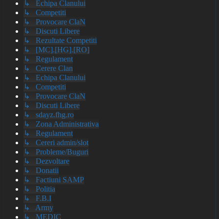
↳ Echipa Clanului
↳ Competiti
↳ Provocare ClaN
↳ Discuti Libere
↳ Rezultate Competiti
↳ [MC].[HG].[RO]
↳ Regulament
↳ Cerere Clan
↳ Echipa Clanului
↳ Competiti
↳ Provocare ClaN
↳ Discuti Libere
↳ sdayz.fhg.ro
↳ Zona Administrativa
↳ Regulament
↳ Cereri admin/slot
↳ Probleme/Buguri
↳ Dezvoltare
↳ Donatii
↳ Factiuni SAMP
↳ Politia
↳ F.B.I
↳ Army
↳ MEDIC