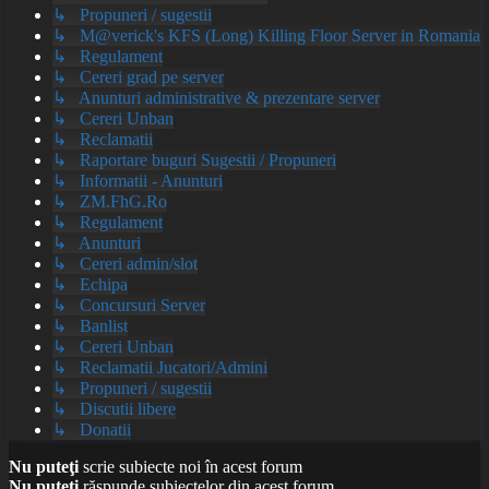
↳ Propuneri / sugestii
↳ M@verick's KFS (Long) Killing Floor Server in Romania
↳ Regulament
↳ Cereri grad pe server
↳ Anunturi administrative & prezentare server
↳ Cereri Unban
↳ Reclamatii
↳ Raportare buguri Sugestii / Propuneri
↳ Informatii - Anunturi
↳ ZM.FhG.Ro
↳ Regulament
↳ Anunturi
↳ Cereri admin/slot
↳ Echipa
↳ Concursuri Server
↳ Banlist
↳ Cereri Unban
↳ Reclamatii Jucatori/Admini
↳ Propuneri / sugestii
↳ Discutii libere
↳ Donatii
Nu puteţi
scrie subiecte noi în acest forum
Nu puteţi
răspunde subiectelor din acest forum