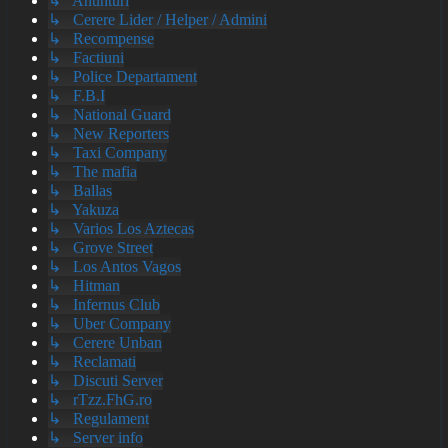
↳ Anunturi
↳ Cerere Lider / Helper / Admini
↳ Recompense
↳ Factiuni
↳ Police Departament
↳ F.B.I
↳ National Guard
↳ New Reporters
↳ Taxi Company
↳ The mafia
↳ Ballas
↳ Yakuza
↳ Varios Los Aztecas
↳ Grove Street
↳ Los Antos Vagos
↳ Hitman
↳ Infernus Club
↳ Uber Company
↳ Cerere Unban
↳ Reclamati
↳ Discuti Server
↳ rTzz.FhG.ro
↳ Regulament
↳ Server info