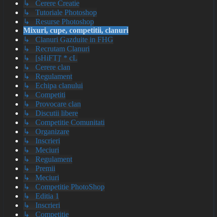
↳ Cerere Creatie
↳ Tutoriale Photoshop
↳ Resurse Photoshop
Mixuri, cupe, competitii, clanuri
↳ Clanuri Gazduite in FHG
↳ Recrutam Clanuri
↳ [sHiFT]' * cL
↳ Cerere clan
↳ Regulament
↳ Echipa clanului
↳ Competiti
↳ Provocare clan
↳ Discutii libere
↳ Competitie Comunitati
↳ Organizare
↳ Inscrieri
↳ Meciuri
↳ Regulament
↳ Premii
↳ Meciuri
↳ Competitie PhotoShop
↳ Editia 1
↳ Inscrieri
↳ Competitie