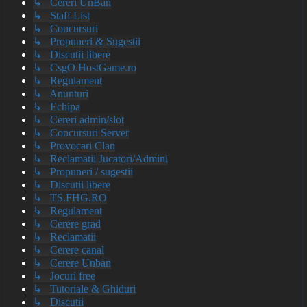
↳ Cereri UnBan
↳ Staff List
↳ Concursuri
↳ Propuneri & Sugestii
↳ Discutii libere
↳ CsgO.HostGame.ro
↳ Regulament
↳ Anunturi
↳ Echipa
↳ Cereri admin/slot
↳ Concursuri Server
↳ Provocari Clan
↳ Reclamatii Jucatori/Admini
↳ Propuneri / sugestii
↳ Discutii libere
↳ TS.FHG.RO
↳ Regulament
↳ Cerere grad
↳ Reclamatii
↳ Cerere canal
↳ Cerere Unban
↳ Jocuri free
↳ Tutoriale & Ghiduri
↳ Discutii