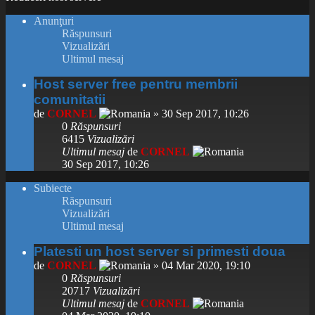
Anunţuri
Răspunsuri
Vizualizări
Ultimul mesaj
Host server free pentru membrii
comunitatii
de
CORNEL
» 30 Sep 2017, 10:26
0
Răspunsuri
6415
Vizualizări
Ultimul mesaj
de
CORNEL
30 Sep 2017, 10:26
Subiecte
Răspunsuri
Vizualizări
Ultimul mesaj
Platesti un host server si primesti doua
de
CORNEL
» 04 Mar 2020, 19:10
0
Răspunsuri
20717
Vizualizări
Ultimul mesaj
de
CORNEL