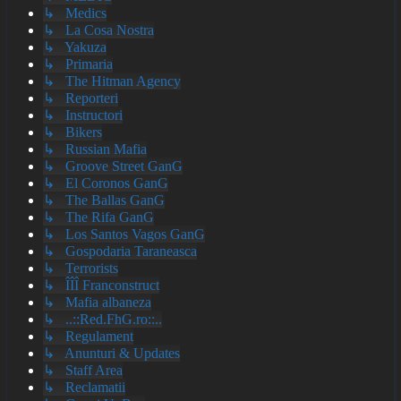
↳ Medics
↳ La Cosa Nostra
↳ Yakuza
↳ Primaria
↳ The Hitman Agency
↳ Reporteri
↳ Instructori
↳ Bikers
↳ Russian Mafia
↳ Groove Street GanG
↳ El Coronos GanG
↳ The Ballas GanG
↳ The Rifa GanG
↳ Los Santos Vagos GanG
↳ Gospodaria Taraneasca
↳ Terrorists
↳ ÎÎÎ Franconstruct
↳ Mafia albaneza
↳ ..::Red.FhG.ro::..
↳ Regulament
↳ Anunturi & Updates
↳ Staff Area
↳ Reclamatii