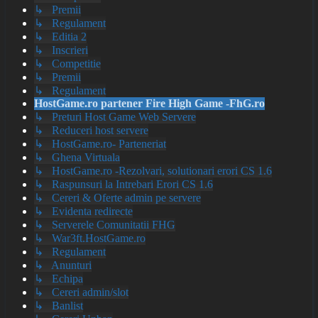
↳ Premii
↳ Regulament
↳ Editia 2
↳ Inscrieri
↳ Competitie
↳ Premii
↳ Regulament
HostGame.ro partener Fire High Game -FhG.ro
↳ Preturi Host Game Web Servere
↳ Reduceri host servere
↳ HostGame.ro- Parteneriat
↳ Ghena Virtuala
↳ HostGame.ro -Rezolvari, solutionari erori CS 1.6
↳ Raspunsuri la Intrebari Erori CS 1.6
↳ Cereri & Oferte admin pe servere
↳ Evidenta redirecte
↳ Serverele Comunitatii FHG
↳ War3ft.HostGame.ro
↳ Regulament
↳ Anunturi
↳ Echipa
↳ Cereri admin/slot
↳ Banlist