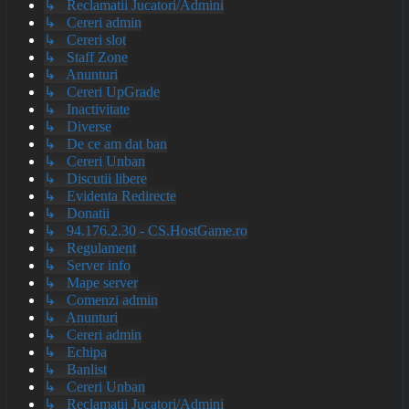
↳ Reclamatii Jucatori/Admini
↳ Cereri admin
↳ Cereri slot
↳ Staff Zone
↳ Anunturi
↳ Cereri UpGrade
↳ Inactivitate
↳ Diverse
↳ De ce am dat ban
↳ Cereri Unban
↳ Discutii libere
↳ Evidenta Redirecte
↳ Donatii
↳ 94.176.2.30 - CS.HostGame.ro
↳ Regulament
↳ Server info
↳ Mape server
↳ Comenzi admin
↳ Anunturi
↳ Cereri admin
↳ Echipa
↳ Banlist
↳ Cereri Unban
↳ Reclamatii Jucatori/Admini