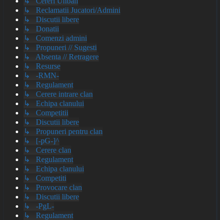
↳ Cereri Unban
↳ Reclamatii Jucatori/Admini
↳ Discutii libere
↳ Donatii
↳ Comenzi admini
↳ Propuneri // Sugesti
↳ Absenta // Retragere
↳ Resurse
↳ -RMN-
↳ Regulament
↳ Cerere intrare clan
↳ Echipa clanului
↳ Competitii
↳ Discutii libere
↳ Propuneri pentru clan
↳ [-pG-]^
↳ Cerere clan
↳ Regulament
↳ Echipa clanului
↳ Competiti
↳ Provocare clan
↳ Discutii libere
↳ -PgL-
↳ Regulament