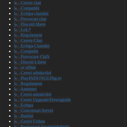
↳ Cerere clan
↳ Competitii
↳ Echipa clanului
↳ Provocari clan
↳ Discutii libere
↳ LoL*
↳ Regulament
↳ Cerere Clan
↳ Echipa Clanului
↳ Competiti
↳ Provocare ClaN
↳ Discuti Libere
↳ sv afiliat
↳ Cereri admin/slot
↳ PlayINDUNGI.Fhg.ro
↳ Regulament
↳ Anunturi
↳ Cereri admin/slot
↳ Cereri Upgrade/Downgrade
↳ Echipa
↳ Concursuri Server
↳ Banlist
↳ Cereri Unban
↳ Reclamatii Jucatori/Admini