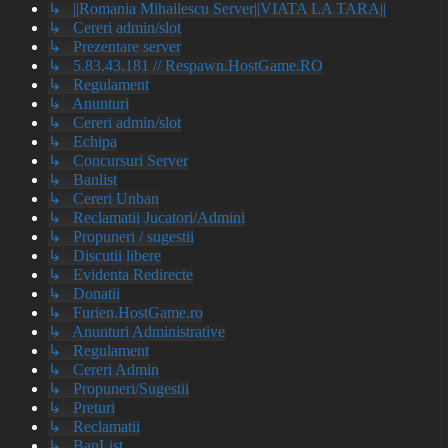
↳ ||Romania Mihailescu Server||VIATA LA TARA||
↳ Cereri admin/slot
↳ Prezentare server
↳ 5.83.43.181 // Respawn.HostGame.RO
↳ Regulament
↳ Anunturi
↳ Cereri admin/slot
↳ Echipa
↳ Concursuri Server
↳ Banlist
↳ Cereri Unban
↳ Reclamatii Jucatori/Admini
↳ Propuneri / sugestii
↳ Discutii libere
↳ Evidenta Redirecte
↳ Donatii
↳ Furien.HostGame.ro
↳ Anunturi Administrative
↳ Regulament
↳ Cereri Admin
↳ Propuneri/Sugestii
↳ Preturi
↳ Reclamatii
↳ BanList