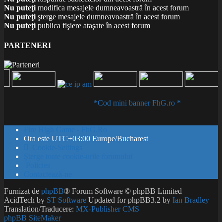
Nu puteţi
modifica mesajele dumneavoastră în acest forum
Nu puteţi
şterge mesajele dumneavoastră în acest forum
Nu puteţi
publica fişiere ataşate în acest forum
PARTENERI
*Cod mini banner FhG.ro *
Fire High Game - FhG.Ro
Ora este UTC+03:00 Europe/Bucharest
Cookie-Settings
Şterge toate cookie-urile forumului
Policies
Contactează-ne
Furnizat de
phpBB
® Forum Software © phpBB Limited
AcidTech by
ST Software
Updated for phpBB3.2 by
Ian Bradley
Translation/Traducere:
MX-Publisher CMS
phpBB SiteMaker