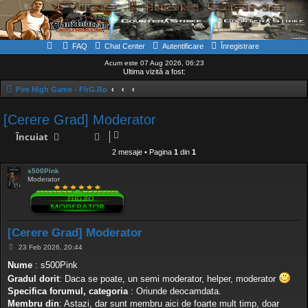
FAQ
Chat Center
Autentificare
Înregistrare
Acum este 07 Aug 2026, 06:23
Ultima vizită a fost:
Fire High Game - FhG.Ro
[Cerere Grad] Moderator
Încuiat
2 mesaje • Pagina
1
din
1
s500Pink
Moderator
[Cerere Grad] Moderator
M
23 Feb 2026, 20:44
e
s
Nume
: s500Pink
a
Gradul dorit
: Daca se poate, un semi moderator, helper, moderator
j
Specifica forumul, categoria
: Oriunde deocamdata.
Membru din
: Astazi, dar sunt membru aici de foarte mult timp, doar