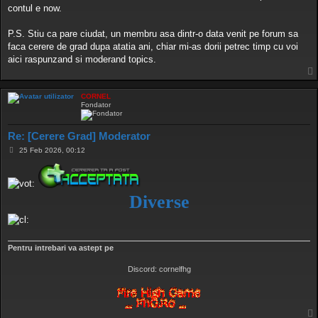
contul e now.
P.S. Stiu ca pare ciudat, un membru asa dintr-o data venit pe forum sa
faca cerere de grad dupa atatia ani, chiar mi-as dorii petrec timp cu voi
aici raspunzand si moderand topics.
CORNEL
Fondator
Re: [Cerere Grad] Moderator
M
25 Feb 2026, 00:12
e
s
a
j
Diverse
Pentru intrebari va astept pe
Discord: cornelfhg