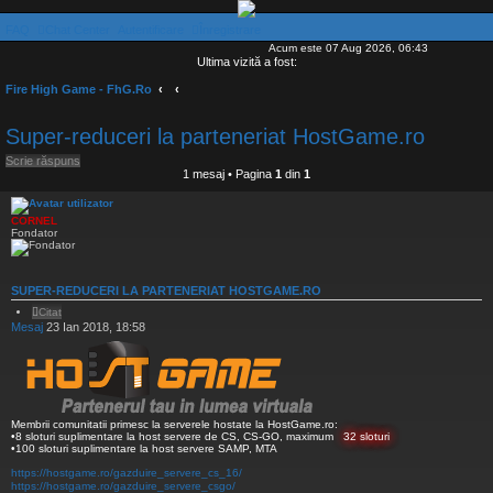
FAQ
Chat Center
Autentificare
Înregistrare
Acum este 07 Aug 2026, 06:43
Ultima vizită a fost:
Fire High Game - FhG.Ro
Super-reduceri la parteneriat HostGame.ro
Scrie răspuns
1 mesaj • Pagina
1
din
1
CORNEL
Fondator
SUPER-REDUCERI LA PARTENERIAT HOSTGAME.RO
Citat
Mesaj
23 Ian 2018, 18:58
Membrii comunitatii primesc la serverele hostate la HostGame.ro:
•8 sloturi suplimentare la host servere de CS, CS-GO, maximum
32 sloturi
•100 sloturi suplimentare la host servere SAMP, MTA
https://hostgame.ro/gazduire_servere_cs_16/
https://hostgame.ro/gazduire_servere_csgo/