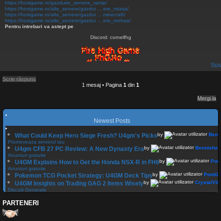
https://hostgame.ro/gazduire_servere_samp/
https://hostgame.ro/alte_servere/gazdui ... ere_mtasa/
https://hostgame.ro/alte_servere/gazdui ... minecraft/
https://hostgame.ro/alte_servere/gazdui ... ere_mohaa/
Pentru intrebari va astept pe
Discord: cornelfhg
Sus
Scrie răspuns
1 mesaj • Pagina
1
din
1
Mergi la
Newest Posts
by
Benn
What Could Keep Hero Siege Fresh? U4gm's Picks
Promoveaza serverul tau
by
Benniehe
U4gm CFB 27 PC Review: A New Dynasty Era
Anunturi gratuite
by
Pon
U4GM Explains How to Get the Honda NSX-R in FH6
Anunturi gratuite
by
Ponti2
Pokemon TCG Pocket Strategy: U4GM Deck Tips
by
CrystalVib
U4GM Insights on Trading GAG 2 Items Wisely
Discutii Generale
PARTENERI