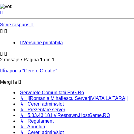
Sus
Scrie răspuns
Versiune printabilă
2 mesaje • Pagina
1
din
1
Înapoi la “Cerere Creatie”
Mergi la
Serverele Comunitatii FhG.Ro
↳ ||Romania Mihailescu Server||VIATA LA TARA||
↳ Cereri admin/slot
↳ Prezentare server
↳ 5.83.43.181 // Respawn.HostGame.RO
↳ Regulament
↳ Anunturi
↳ Cereri admin/slot