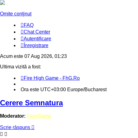
Omite conţinut
FAQ
Chat Center
Autentificare
Înregistrare
Acum este 07 Aug 2026, 01:23
Ultima vizită a fost:
Fire High Game - FhG.Ro
Ora este UTC+03:00 Europe/Bucharest
Cerere Semnatura
Moderator:
FanyGame
Scrie răspuns