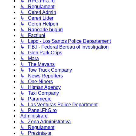
↳ RPG.FhG.ro
↳ Regulament
↳ Cereri Admin
↳ Cereri Lider
↳ Cereri Helperi
↳ Rapoarte buguri
↳ Factiuni
↳ Lspd - Los Santos Police Departament
↳ F.B.I - Federal Bereau of Investigation
↳ Glen Park Crips
↳ Mara
↳ The Mayans
↳ Tow Truck Company
↳ News Reporters
↳ One-Niners
↳ Hitman Agency
↳ Taxi Company
↳ Paramedic
↳ Las Venturas Police Department
↳ Panel.FhG.ro
Administrare
↳ Zona Administrativa
↳ Regulament
↳ Prezinta-te