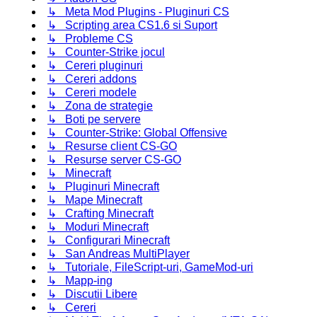
↳ Meta Mod Plugins - Pluginuri CS
↳ Scripting area CS1.6 si Suport
↳ Probleme CS
↳ Counter-Strike jocul
↳ Cereri pluginuri
↳ Cereri addons
↳ Cereri modele
↳ Zona de strategie
↳ Boti pe servere
↳ Counter-Strike: Global Offensive
↳ Resurse client CS-GO
↳ Resurse server CS-GO
↳ Minecraft
↳ Pluginuri Minecraft
↳ Mape Minecraft
↳ Crafting Minecraft
↳ Moduri Minecraft
↳ Configurari Minecraft
↳ San Andreas MultiPlayer
↳ Tutoriale, FileScript-uri, GameMod-uri
↳ Mapp-ing
↳ Discutii Libere
↳ Cereri