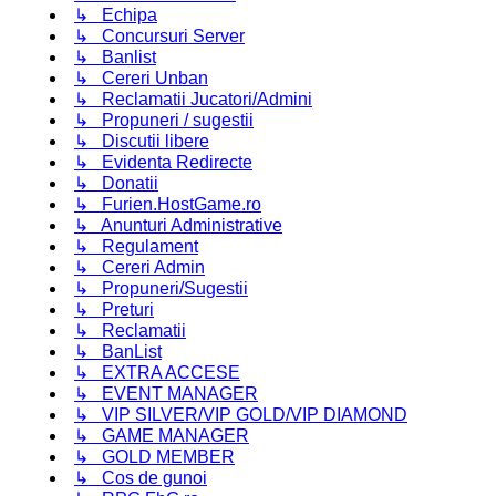
↳ Echipa
↳ Concursuri Server
↳ Banlist
↳ Cereri Unban
↳ Reclamatii Jucatori/Admini
↳ Propuneri / sugestii
↳ Discutii libere
↳ Evidenta Redirecte
↳ Donatii
↳ Furien.HostGame.ro
↳ Anunturi Administrative
↳ Regulament
↳ Cereri Admin
↳ Propuneri/Sugestii
↳ Preturi
↳ Reclamatii
↳ BanList
↳ EXTRA ACCESE
↳ EVENT MANAGER
↳ VIP SILVER/VIP GOLD/VIP DIAMOND
↳ GAME MANAGER
↳ GOLD MEMBER
↳ Cos de gunoi