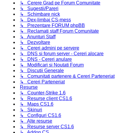
↳ Cerere Grad pe Forum Comunitate
↳ Sugestii/Pareri
↳ Schimbare nick
↳ Dex-limbaj CS-mess
↳ Prezentare FORUM phpBB
↳ Reclamati staff Forum Comunitate
↳ Anunturi Staff
↳ Dezvoltare
↳ Cereri admini pe servere
↳ DNS si forum server - Cereri alocare
↳ DNS - Cereri anulare
↳ Modificari si Noutati Forum
↳ Discutii Generale
↳ Comunitati partenere & Cereri Parteneriat
↳ Cereri Parteneriat
Resurse
↳ Counter-Strike 1.6
↳ Resurse client CS1.6
↳ Maps CS1.6
↳ Skinuri
↳ Configuri CS1.6
↳ Alte resurse
↳ Resurse server CS1.6
↳ Addon CS