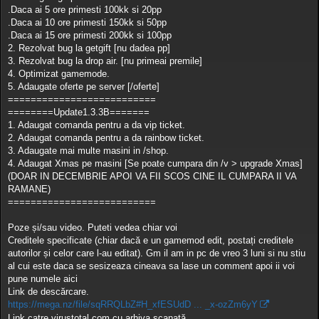
.Daca ai 5 ore primesti 100kk si 20pp
.Daca ai 10 ore primesti 150kk si 50pp
.Daca ai 15 ore primesti 200kk si 100pp
2. Rezolvat bug la getgift [nu dadea pp]
3. Rezolvat bug la drop air. [nu primeai premile]
4. Optimizat gamemode.
5. Adaugate oferte pe server [/oferte]
==========================
========Update1.3.3B=======
1. Adaugat comanda pentru a da vip ticket.
2. Adaugat comanda pentru a da rainbow ticket.
3. Adaugate mai multe masini in /shop.
4. Adaugat Xmas pe masini [Se poate cumpara din /v > upgrade Xmas]
(DOAR IN DECEMBRIE APOI VA FII SCOS CINE IL CUMPARA II VA
RAMANE)
==========================
Poze și/sau video. Puteti vedea chiar voi
Creditele specificate (chiar dacă e un gamemod edit, postați creditele
autorilor și celor care l-au editat). Gm il am in pc de vreo 3 luni si nu stiu
al cui este daca se sesizeaza cineava sa lase un comment apoi ii voi
pune numele aici
Link de descărcare.
https://mega.nz/file/sqRRQLbZ#H_xfESUdD ... _x-ozZm6yY
Link catre virustotal.com cu arhiva scanată.