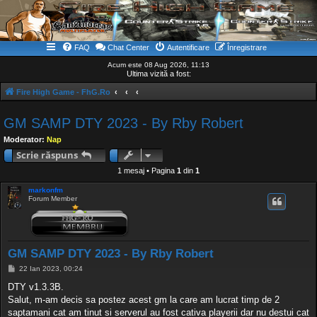
FAQ
Chat Center
Autentificare
Înregistrare
Acum este 08 Aug 2026, 11:13
Ultima vizită a fost:
Fire High Game - FhG.Ro
GM SAMP DTY 2023 - By Rby Robert
Moderator:
Nap
Scrie răspuns
1 mesaj • Pagina
1
din
1
markonfm
Forum Member
GM SAMP DTY 2023 - By Rby Robert
M
22 Ian 2023, 00:24
e
s
DTY v1.3.3B.
a
Salut, m-am decis sa postez acest gm la care am lucrat timp de 2
j
saptamani cat am tinut si serverul au fost cativa playerii dar nu destui cat