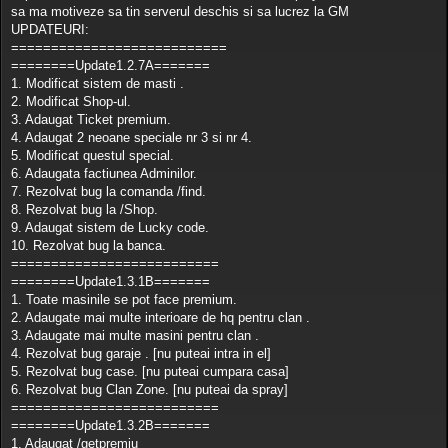
sa ma motiveze sa tin serverul deschis si sa lucrez la GM
UPDATEURI:
===========================
========Update1.2.7A=======
1. Modificat sistem de masti .
2. Modificat Shop-ul.
3. Adaugat Ticket premium.
4. Adaugat 2 neoane speciale nr 3 si nr 4.
5. Modificat questul special.
6. Adaugata factiunea Adminilor.
7. Rezolvat bug la comanda /find.
8. Rezolvat bug la /Shop.
9. Adaugat sistem de Lucky code.
10. Rezolvat bug la banca.
==========================
========Update1.3.1B=======
1. Toate masinile se pot face premium.
2. Adaugate mai multe interioare de hq pentru clan .
3. Adaugate mai multe masini pentru clan .
4. Rezolvat bug garaje . [nu puteai intra in el]
5. Rezolvat bug case. [nu puteai cumpara casa]
6. Rezolvat bug Clan Zone. [nu puteai da spray]
==========================
========Update1.3.2B=======
1. Adaugat /getpremiu