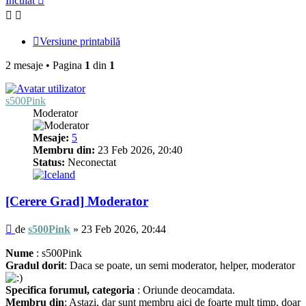
Încuiat
Versiune printabilă
2 mesaje • Pagina
1
din
1
s500Pink
Moderator
Mesaje:
5
Membru din:
23 Feb 2026, 20:40
Status:
Neconectat
[Cerere Grad] Moderator
Mesaj
de
s500Pink
»
23 Feb 2026, 20:44
Nume
: s500Pink
Gradul dorit
: Daca se poate, un semi moderator, helper, moderator
Specifica forumul, categoria
: Oriunde deocamdata.
Membru din
: Astazi, dar sunt membru aici de foarte mult timp, doar