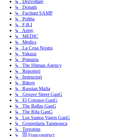
↳ Dezvoltare
↳ Donatii
↳ Factiuni SAMP
↳ Politia
↳ F.B.I
↳ Army
↳ MEDIC
↳ Medics
↳ La Cosa Nostra
↳ Yakuza
↳ Primaria
↳ The Hitman Agency
↳ Reporteri
↳ Instructori
↳ Bikers
↳ Russian Mafia
↳ Groove Street GanG
↳ El Coronos GanG
↳ The Ballas GanG
↳ The Rifa GanG
↳ Los Santos Vagos GanG
↳ Gospodaria Taraneasca
↳ Terrorists
↳ ÎÎÎ Franconstruct