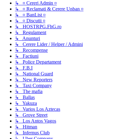
↳ ¤ Cereri Admin ¤
↳ ¤ Reclamati & Cerere Unban ¤
↳ ¤ BanList ¤
↳ ¤ Discutii ¤
↳ HOSTRPG.FhG.ro
↳ Regulament
↳ Anunturi
↳ Cerere Lider / Helper / Admini
↳ Recompense
↳ Factiuni
↳ Police Departament
↳ F.B.I
↳ National Guard
↳ New Reporters
↳ Taxi Company
↳ The mafia
↳ Ballas
↳ Yakuza
↳ Varios Los Aztecas
↳ Grove Street
↳ Los Antos Vagos
↳ Hitman
↳ Infernus Club
↳ Uber Company