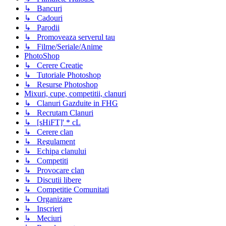
↳ Bancuri
↳ Cadouri
↳ Parodii
↳ Promoveaza serverul tau
↳ Filme/Seriale/Anime
PhotoShop
↳ Cerere Creatie
↳ Tutoriale Photoshop
↳ Resurse Photoshop
Mixuri, cupe, competitii, clanuri
↳ Clanuri Gazduite in FHG
↳ Recrutam Clanuri
↳ [sHiFT]' * cL
↳ Cerere clan
↳ Regulament
↳ Echipa clanului
↳ Competiti
↳ Provocare clan
↳ Discutii libere
↳ Competitie Comunitati
↳ Organizare
↳ Inscrieri
↳ Meciuri