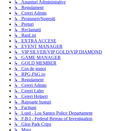
↳ Anunturi Administrative
↳ Regulament
↳ Cereri Admin
↳ Propuneri/Sugestii
↳ Preturi
↳ Reclamatii
↳ BanList
↳ EXTRA ACCESE
↳ EVENT MANAGER
↳ VIP SILVER/VIP GOLD/VIP DIAMOND
↳ GAME MANAGER
↳ GOLD MEMBER
↳ Cos de gunoi
↳ RPG.FhG.ro
↳ Regulament
↳ Cereri Admin
↳ Cereri Lider
↳ Cereri Helperi
↳ Rapoarte buguri
↳ Factiuni
↳ Lspd - Los Santos Police Departament
↳ F.B.I - Federal Bereau of Investigation
↳ Glen Park Crips
↳ Mara