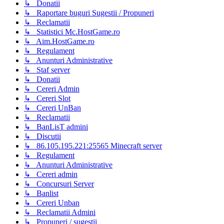
↳ Donatii
↳ Raportare buguri Sugestii / Propuneri
↳ Reclamatii
↳ Statistici Mc.HostGame.ro
↳ Aim.HostGame.ro
↳ Regulament
↳ Anunturi Administrative
↳ Staf server
↳ Donatii
↳ Cereri Admin
↳ Cereri Slot
↳ Cereri UnBan
↳ Reclamatii
↳ BanLisT admini
↳ Discutii
↳ 86.105.195.221:25565 Minecraft server
↳ Regulament
↳ Anunturi Administrative
↳ Cereri admin
↳ Concursuri Server
↳ Banlist
↳ Cereri Unban
↳ Reclamatii Admini
↳ Propuneri / sugestii