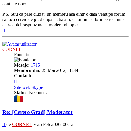
contul e now.
P.S. Stiu ca pare ciudat, un membru asa dintr-o data venit pe forum
sa faca cerere de grad dupa atatia ani, chiar mi-as dorii petrec timp
cu voi aici raspunzand si moderand topics.
Sus
CORNEL
Fondator
Mesaje:
1715
Membru din:
25 Mai 2012, 18:44
Contact:
Contactează
pe
Site web
Skype
CORNEL
Status:
Neconectat
Re: [Cerere Grad] Moderator
Mesaj
de
CORNEL
»
25 Feb 2026, 00:12