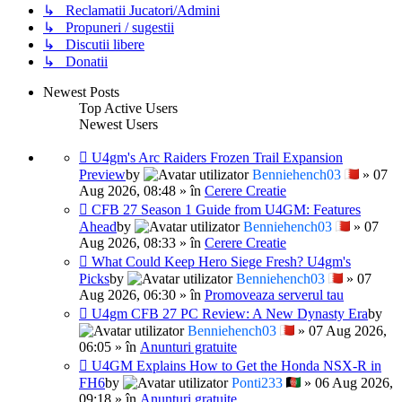
↳ Reclamatii Jucatori/Admini
↳ Propuneri / sugestii
↳ Discutii libere
↳ Donatii
Newest Posts
Top Active Users
Newest Users
U4gm's Arc Raiders Frozen Trail Expansion
Preview
by
Benniehench03
» 07
Aug 2026, 08:48 » în
Cerere Creatie
CFB 27 Season 1 Guide from U4GM: Features
Ahead
by
Benniehench03
» 07
Aug 2026, 08:33 » în
Cerere Creatie
What Could Keep Hero Siege Fresh? U4gm's
Picks
by
Benniehench03
» 07
Aug 2026, 06:30 » în
Promoveaza serverul tau
U4gm CFB 27 PC Review: A New Dynasty Era
by
Benniehench03
» 07 Aug 2026,
06:05 » în
Anunturi gratuite
U4GM Explains How to Get the Honda NSX-R in
FH6
by
Ponti233
» 06 Aug 2026,
09:18 » în
Anunturi gratuite