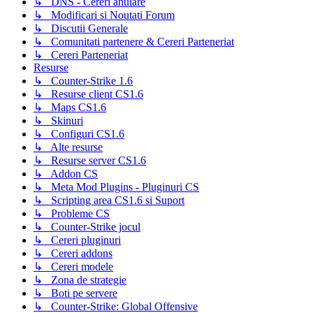
↳ DNS - Cereri anulare
↳ Modificari si Noutati Forum
↳ Discutii Generale
↳ Comunitati partenere & Cereri Parteneriat
↳ Cereri Parteneriat
Resurse
↳ Counter-Strike 1.6
↳ Resurse client CS1.6
↳ Maps CS1.6
↳ Skinuri
↳ Configuri CS1.6
↳ Alte resurse
↳ Resurse server CS1.6
↳ Addon CS
↳ Meta Mod Plugins - Pluginuri CS
↳ Scripting area CS1.6 si Suport
↳ Probleme CS
↳ Counter-Strike jocul
↳ Cereri pluginuri
↳ Cereri addons
↳ Cereri modele
↳ Zona de strategie
↳ Boti pe servere
↳ Counter-Strike: Global Offensive