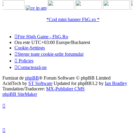
*Cod mini banner FhG.ro *
Fire High Game - FhG.Ro
Ora este UTC+03:00 Europe/Bucharest
Cookie-Settings
Şterge toate cookie-urile forumului
Policies
Contactează-ne
Furnizat de
phpBB
® Forum Software © phpBB Limited
AcidTech by
ST Software
Updated for phpBB3.2 by
Ian Bradley
Translation/Traducere:
MX-Publisher CMS
phpBB SiteMaker