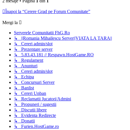
2 mesaje • Pagina
1
din
1
Înapoi la “Cerere Grad pe Forum Comunitate”
Mergi la
Serverele Comunitatii FhG.Ro
↳ ||Romania Mihailescu Server||VIATA LA TARA||
↳ Cereri admin/slot
↳ Prezentare server
↳ 5.83.43.181 // Respawn.HostGame.RO
↳ Regulament
↳ Anunturi
↳ Cereri admin/slot
↳ Echipa
↳ Concursuri Server
↳ Banlist
↳ Cereri Unban
↳ Reclamatii Jucatori/Admini
↳ Propuneri / sugestii
↳ Discutii libere
↳ Evidenta Redirecte
↳ Donatii
↳ Furien.HostGame.ro