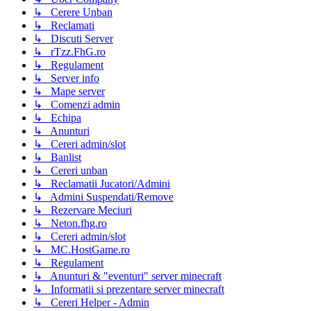
↳ Cerere Unban
↳ Reclamati
↳ Discuti Server
↳ rTzz.FhG.ro
↳ Regulament
↳ Server info
↳ Mape server
↳ Comenzi admin
↳ Echipa
↳ Anunturi
↳ Cereri admin/slot
↳ Banlist
↳ Cereri unban
↳ Reclamatii Jucatori/Admini
↳ Admini Suspendati/Remove
↳ Rezervare Meciuri
↳ Neton.fhg.ro
↳ Cereri admin/slot
↳ MC.HostGame.ro
↳ Regulament
↳ Anunturi & "eventuri" server minecraft
↳ Informatii si prezentare server minecraft
↳ Cereri Helper - Admin