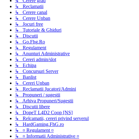
↳ Cerere grad
↳ Reclamatii
↳ Cerere canal
↳ Cerere Unban
↳ Jocuri free
↳ Tutoriale & Ghiduri
↳ Discutii
↳ Go.Fhg.Ro
↳ Regulament
↳ Anunturi Administrative
↳ Cereri admin/slot
↳ Echipa
↳ Concursuri Server
↳ Banlist
↳ Cereri Unban
↳ Reclamatii Jucatori/Admini
↳ Propuneri / sugestii
↳ Arhiva Propuneri/Sugestii
↳ Discutii libere
↳ DopeT L4D2 Coop [NS]
↳ Relcamatii, cereri privind serverul
↳ HardGaming.FhG.ro
↳ ¤ Regulament ¤
↳ ¤ Informatii Administrative ¤