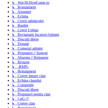
↳ War3ft.HostGame.ro
↳ Regulament
↳ Anunturi
↳ Echipa
↳ Cereri admin/slot
↳ Banlist
↳ Cereri Unban
↳ Reclamatii Jucatori/Admini
↳ Discutii libere
↳ Donatii
↳ Comenzi admini
↳ Propuneri // Sugesti
↳ Absenta // Retragere
↳ Resurse
↳ -RMN-
↳ Regulament
↳ Cerere intrare clan
↳ Echipa clanului
↳ Competitii
↳ Discutii libere
↳ Propuneri pentru clan
↳ [-pG-]^
↳ Cerere clan
↳ Regulament