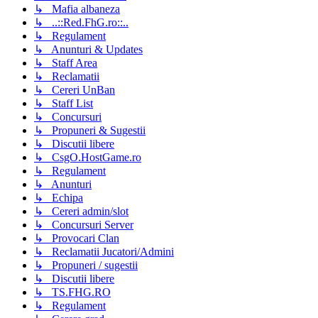
↳ Mafia albaneza
↳ ..::Red.FhG.ro::..
↳ Regulament
↳ Anunturi & Updates
↳ Staff Area
↳ Reclamatii
↳ Cereri UnBan
↳ Staff List
↳ Concursuri
↳ Propuneri & Sugestii
↳ Discutii libere
↳ CsgO.HostGame.ro
↳ Regulament
↳ Anunturi
↳ Echipa
↳ Cereri admin/slot
↳ Concursuri Server
↳ Provocari Clan
↳ Reclamatii Jucatori/Admini
↳ Propuneri / sugestii
↳ Discutii libere
↳ TS.FHG.RO
↳ Regulament