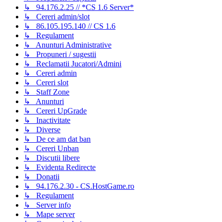
↳ 94.176.2.25 // *CS 1.6 Server*
↳ Cereri admin/slot
↳ 86.105.195.140 // CS 1.6
↳ Regulament
↳ Anunturi Administrative
↳ Propuneri / sugestii
↳ Reclamatii Jucatori/Admini
↳ Cereri admin
↳ Cereri slot
↳ Staff Zone
↳ Anunturi
↳ Cereri UpGrade
↳ Inactivitate
↳ Diverse
↳ De ce am dat ban
↳ Cereri Unban
↳ Discutii libere
↳ Evidenta Redirecte
↳ Donatii
↳ 94.176.2.30 - CS.HostGame.ro
↳ Regulament
↳ Server info
↳ Mape server