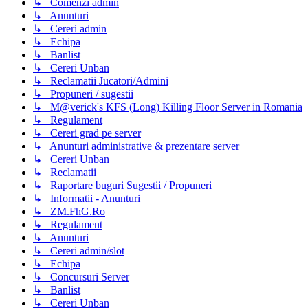
↳ Comenzi admin
↳ Anunturi
↳ Cereri admin
↳ Echipa
↳ Banlist
↳ Cereri Unban
↳ Reclamatii Jucatori/Admini
↳ Propuneri / sugestii
↳ M@verick's KFS (Long) Killing Floor Server in Romania
↳ Regulament
↳ Cereri grad pe server
↳ Anunturi administrative & prezentare server
↳ Cereri Unban
↳ Reclamatii
↳ Raportare buguri Sugestii / Propuneri
↳ Informatii - Anunturi
↳ ZM.FhG.Ro
↳ Regulament
↳ Anunturi
↳ Cereri admin/slot
↳ Echipa
↳ Concursuri Server
↳ Banlist
↳ Cereri Unban