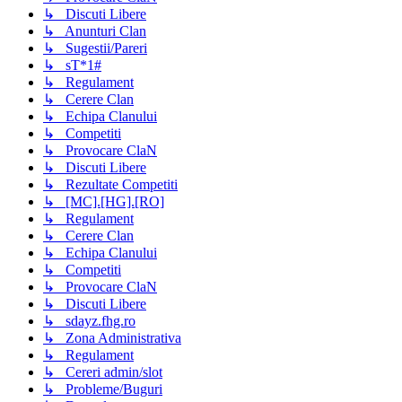
↳ Discuti Libere
↳ Anunturi Clan
↳ Sugestii/Pareri
↳ sT*1#
↳ Regulament
↳ Cerere Clan
↳ Echipa Clanului
↳ Competiti
↳ Provocare ClaN
↳ Discuti Libere
↳ Rezultate Competiti
↳ [MC].[HG].[RO]
↳ Regulament
↳ Cerere Clan
↳ Echipa Clanului
↳ Competiti
↳ Provocare ClaN
↳ Discuti Libere
↳ sdayz.fhg.ro
↳ Zona Administrativa
↳ Regulament
↳ Cereri admin/slot
↳ Probleme/Buguri