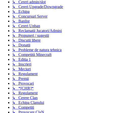
↳ Cereri admin/slot
↳ Cereri Upgrade/Downgrade
↳ Echipa
↳ Concursuri Server
↳ Banlist
↳ Cereri Unban
↳ Reclamatii Jucatori/Admini
↳ Propuneri / sugestii
↳ Discutii libere
↳ Donatii
↳ Probleme de natura tehnica
↳ Competitii Minecraft
↳ Editia 1
↳ Inscrieri
↳ Meciuri
↳ Regulament
↳ Premii
↳ Provocari
↳ *[CHR]*
↳ Regulament
↳ Cerere Clan
↳ Echipa Clanului
↳ Competiti
↳ Provocare ClaN