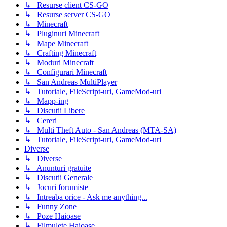
↳ Resurse client CS-GO
↳ Resurse server CS-GO
↳ Minecraft
↳ Pluginuri Minecraft
↳ Mape Minecraft
↳ Crafting Minecraft
↳ Moduri Minecraft
↳ Configurari Minecraft
↳ San Andreas MultiPlayer
↳ Tutoriale, FileScript-uri, GameMod-uri
↳ Mapp-ing
↳ Discutii Libere
↳ Cereri
↳ Multi Theft Auto - San Andreas (MTA-SA)
↳ Tutoriale, FileScript-uri, GameMod-uri
Diverse
↳ Diverse
↳ Anunturi gratuite
↳ Discutii Generale
↳ Jocuri forumiste
↳ Intreaba orice - Ask me anything...
↳ Funny Zone
↳ Poze Haioase
↳ Filmulete Haioase