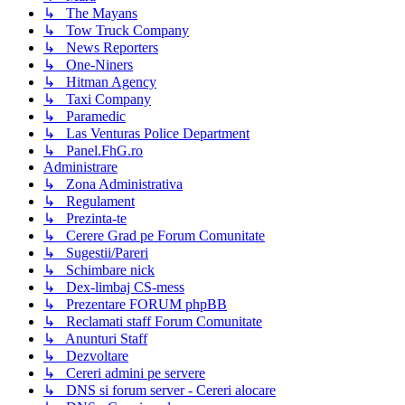
↳ The Mayans
↳ Tow Truck Company
↳ News Reporters
↳ One-Niners
↳ Hitman Agency
↳ Taxi Company
↳ Paramedic
↳ Las Venturas Police Department
↳ Panel.FhG.ro
Administrare
↳ Zona Administrativa
↳ Regulament
↳ Prezinta-te
↳ Cerere Grad pe Forum Comunitate
↳ Sugestii/Pareri
↳ Schimbare nick
↳ Dex-limbaj CS-mess
↳ Prezentare FORUM phpBB
↳ Reclamati staff Forum Comunitate
↳ Anunturi Staff
↳ Dezvoltare
↳ Cereri admini pe servere
↳ DNS si forum server - Cereri alocare