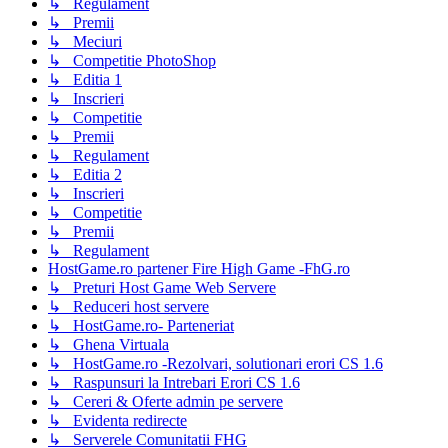
↳ Regulament
↳ Premii
↳ Meciuri
↳ Competitie PhotoShop
↳ Editia 1
↳ Inscrieri
↳ Competitie
↳ Premii
↳ Regulament
↳ Editia 2
↳ Inscrieri
↳ Competitie
↳ Premii
↳ Regulament
HostGame.ro partener Fire High Game -FhG.ro
↳ Preturi Host Game Web Servere
↳ Reduceri host servere
↳ HostGame.ro- Parteneriat
↳ Ghena Virtuala
↳ HostGame.ro -Rezolvari, solutionari erori CS 1.6
↳ Raspunsuri la Intrebari Erori CS 1.6
↳ Cereri & Oferte admin pe servere
↳ Evidenta redirecte
↳ Serverele Comunitatii FHG