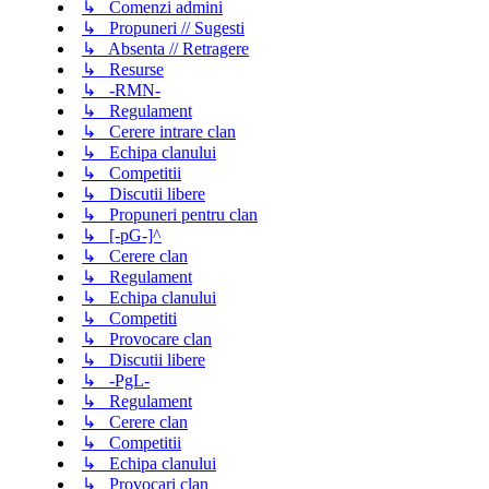
↳ Comenzi admini
↳ Propuneri // Sugesti
↳ Absenta // Retragere
↳ Resurse
↳ -RMN-
↳ Regulament
↳ Cerere intrare clan
↳ Echipa clanului
↳ Competitii
↳ Discutii libere
↳ Propuneri pentru clan
↳ [-pG-]^
↳ Cerere clan
↳ Regulament
↳ Echipa clanului
↳ Competiti
↳ Provocare clan
↳ Discutii libere
↳ -PgL-
↳ Regulament
↳ Cerere clan
↳ Competitii
↳ Echipa clanului
↳ Provocari clan