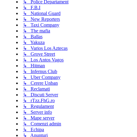
↳ Police Departament
↳ F.B.I
↳ National Guard
↳ New Reporters
↳ Taxi Company
↳ The mafia
↳ Ballas
↳ Yakuza
↳ Varios Los Aztecas
↳ Grove Street
↳ Los Antos Vagos
↳ Hitman
↳ Infernus Club
↳ Uber Company
↳ Cerere Unban
↳ Reclamati
↳ Discuti Server
↳ rTzz.FhG.ro
↳ Regulament
↳ Server info
↳ Mape server
↳ Comenzi admin
↳ Echipa
↳ Anunturi