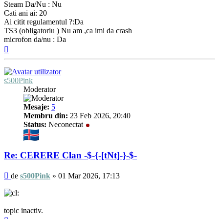
Steam Da/Nu : Nu
Cati ani ai: 20
Ai citit regulamentul ?:Da
TS3 (obligatoriu ) Nu am ,ca imi da crash
microfon da/nu : Da
Sus
s500Pink
Moderator
Mesaje:
5
Membru din:
23 Feb 2026, 20:40
Status:
Neconectat
Re: CERERE Clan -$-{-[tNt]-}-$-
Mesaj
de
s500Pink
»
01 Mar 2026, 17:13
topic inactiv.
Sus