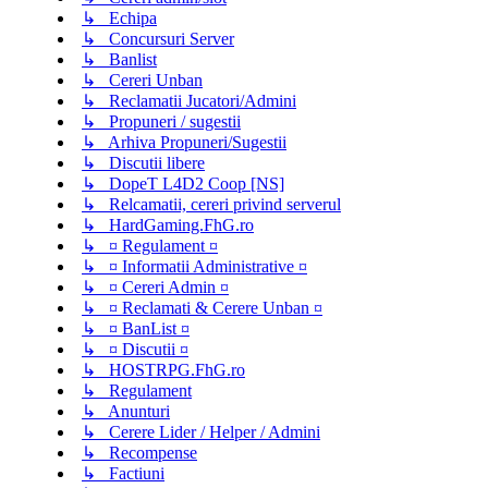
↳ Echipa
↳ Concursuri Server
↳ Banlist
↳ Cereri Unban
↳ Reclamatii Jucatori/Admini
↳ Propuneri / sugestii
↳ Arhiva Propuneri/Sugestii
↳ Discutii libere
↳ DopeT L4D2 Coop [NS]
↳ Relcamatii, cereri privind serverul
↳ HardGaming.FhG.ro
↳ ¤ Regulament ¤
↳ ¤ Informatii Administrative ¤
↳ ¤ Cereri Admin ¤
↳ ¤ Reclamati & Cerere Unban ¤
↳ ¤ BanList ¤
↳ ¤ Discutii ¤
↳ HOSTRPG.FhG.ro
↳ Regulament
↳ Anunturi
↳ Cerere Lider / Helper / Admini
↳ Recompense
↳ Factiuni