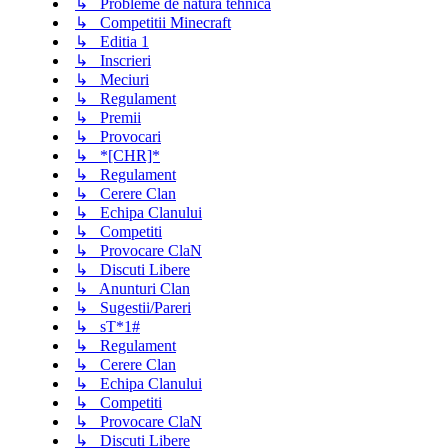
↳ Probleme de natura tehnica
↳ Competitii Minecraft
↳ Editia 1
↳ Inscrieri
↳ Meciuri
↳ Regulament
↳ Premii
↳ Provocari
↳ *[CHR]*
↳ Regulament
↳ Cerere Clan
↳ Echipa Clanului
↳ Competiti
↳ Provocare ClaN
↳ Discuti Libere
↳ Anunturi Clan
↳ Sugestii/Pareri
↳ sT*1#
↳ Regulament
↳ Cerere Clan
↳ Echipa Clanului
↳ Competiti
↳ Provocare ClaN
↳ Discuti Libere