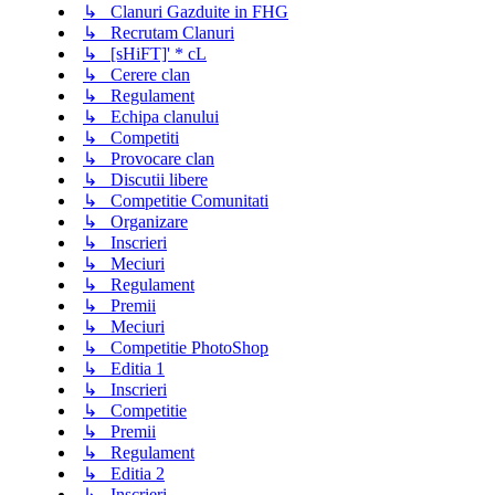
↳ Clanuri Gazduite in FHG
↳ Recrutam Clanuri
↳ [sHiFT]' * cL
↳ Cerere clan
↳ Regulament
↳ Echipa clanului
↳ Competiti
↳ Provocare clan
↳ Discutii libere
↳ Competitie Comunitati
↳ Organizare
↳ Inscrieri
↳ Meciuri
↳ Regulament
↳ Premii
↳ Meciuri
↳ Competitie PhotoShop
↳ Editia 1
↳ Inscrieri
↳ Competitie
↳ Premii
↳ Regulament
↳ Editia 2
↳ Inscrieri