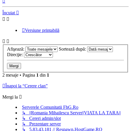
Încuiat
Versiune printabilă
Afişează:
Sortează după:
Direcţie:
2 mesaje • Pagina
1
din
1
Înapoi la “Cerere clan”
Mergi la
Serverele Comunitatii FhG.Ro
↳ ||Romania Mihailescu Server||VIATA LA TARA||
↳ Cereri admin/slot
↳ Prezentare server
↳ 5.83.43.181 // Respawn.HostGame.RO