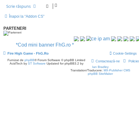
Scrie răspuns
Înapoi la “Addon CS”
PARTENERI
*Cod mini banner FhG.ro *
Fire High Game - FhG.Ro
Cookie-Settings
Furnizat de
phpBB
® Forum Software © phpBB Limited
Contactează-ne
Policie
AcidTech by
ST Software
Updated for phpBB3.2 by
Ian Bradley
Translation/Traducere:
MX-Publisher CMS
phpBB SiteMaker