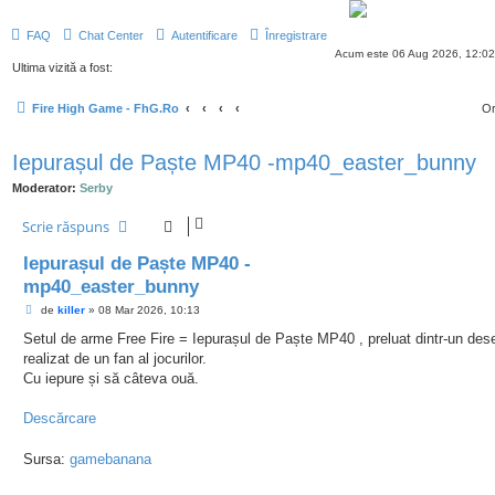
FAQ
Chat Center
Autentificare
Înregistrare
Acum este 06 Aug 2026, 12:02
Ultima vizită a fost:
Fire High Game - FhG.Ro
Or
Iepurașul de Paște MP40 -mp40_easter_bunny
Moderator:
Serby
Scrie răspuns
Iepurașul de Paște MP40 -
mp40_easter_bunny
M
de
killer
»
08 Mar 2026, 10:13
e
s
Setul de arme Free Fire = Iepurașul de Paște MP40 , preluat dintr-un des
a
realizat de un fan al jocurilor.
j
Cu iepure și să câteva ouă.
Descărcare
Sursa:
gamebanana