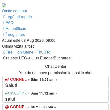
Omite conţinut
Legături rapide
FAQ
Autentificare
Înregistrare
Acum este 08 Aug 2026, 09:00
Ultima vizită a fost:
Fire High Game - FhG.Ro
Ora este UTC+03:00 Europe/Bucharest
Chat Center
You do not have permission to post in chat.
@
CORNEL
« Sâm 11:25 am »
Salut!
@
s500Pink
« Sâm 11:12 am »
salut
@
CORNEL
« Dum 8:03 pm »