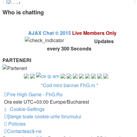
Who is chatting
@
CORNEL
« Mie 10:35 am »
@
CORNEL
« Vin 11:18 am »
AJAX Chat © 2015
Live Members Only
Sall
Updates
every
300
Seconds
@
killer
« Mie 3:57 pm »
Sall
PARTENERI
@
CORNEL
« Vin 2:49 pm »
@
CORNEL
« Lun 10:36 am »
*Cod mini banner FhG.ro *
Fire High Game - FhG.Ro
Ora este UTC+03:00 Europe/Bucharest
@
CORNEL
« Mie 6:25 pm »
Salut! ok
Cookie-Settings
Şterge toate cookie-urile forumului
@
YanGv2
« Mar 1:08 am »
Policies
Salutari, Cornel, cand poti, te rog sa te uiti la
Contactează-ne
mesajele din privat!