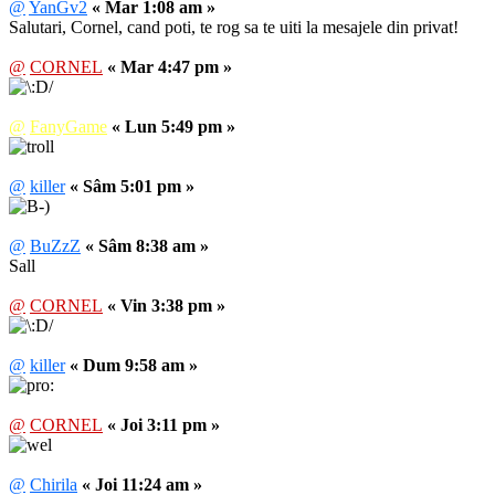
@
YanGv2
« Mar 1:08 am »
Salutari, Cornel, cand poti, te rog sa te uiti la mesajele din privat!
@
CORNEL
« Mar 4:47 pm »
@
FanyGame
« Lun 5:49 pm »
@
killer
« Sâm 5:01 pm »
@
BuZzZ
« Sâm 8:38 am »
Sall
@
CORNEL
« Vin 3:38 pm »
@
killer
« Dum 9:58 am »
@
CORNEL
« Joi 3:11 pm »
@
Chirila
« Joi 11:24 am »