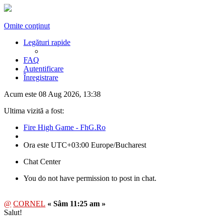
Omite conţinut
Legături rapide
FAQ
Autentificare
Înregistrare
Acum este 08 Aug 2026, 13:38
Ultima vizită a fost:
Fire High Game - FhG.Ro
Ora este UTC+03:00 Europe/Bucharest
Chat Center
You do not have permission to post in chat.
@
CORNEL
« Sâm 11:25 am »
Salut!