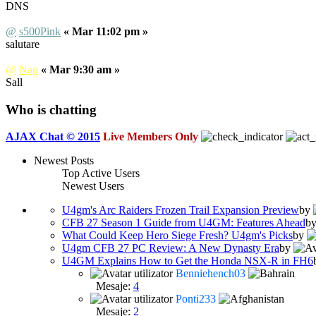
DNS
@
s500Pink
« Mar 11:02 pm »
salutare
@
Nap
« Mar 9:30 am »
Sall
Who is chatting
AJAX Chat © 2015
Live Members Only
Newest Posts
Top Active Users
Newest Users
U4gm's Arc Raiders Frozen Trail Expansion Preview
by
CFB 27 Season 1 Guide from U4GM: Features Ahead
b
What Could Keep Hero Siege Fresh? U4gm's Picks
by
U4gm CFB 27 PC Review: A New Dynasty Era
by
U4GM Explains How to Get the Honda NSX-R in FH6
Benniehench03
Mesaje:
4
Ponti233
Mesaje:
2