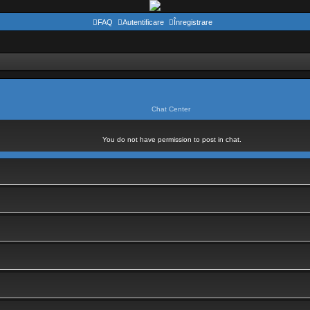
FAQ
Autentificare
Înregistrare
Chat Center
You do not have permission to post in chat.