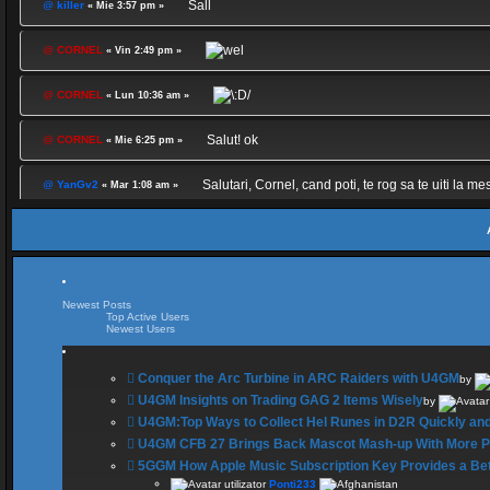
Sall
@
killer
« Mie 3:57 pm »
@
CORNEL
« Vin 2:49 pm »
@
CORNEL
« Lun 10:36 am »
Salut! ok
@
CORNEL
« Mie 6:25 pm »
Salutari, Cornel, cand poti, te rog sa te uiti la me
@
YanGv2
« Mar 1:08 am »
@
CORNEL
« Mar 4:47 pm »
@
FanyGame
« Lun 5:49 pm »
Newest Posts
Top Active Users
@
killer
« Sâm 5:01 pm »
Newest Users
Sall
@
BuZzZ
« Sâm 8:38 am »
Conquer the Arc Turbine in ARC Raiders with U4GM
by
U4GM Insights on Trading GAG 2 Items Wisely
by
@
CORNEL
« Vin 3:38 pm »
U4GM:Top Ways to Collect Hel Runes in D2R Quickly an
U4GM CFB 27 Brings Back Mascot Mash-up With More Pe
@
killer
« Dum 9:58 am »
5GGM How Apple Music Subscription Key Provides a Bet
Ponti233