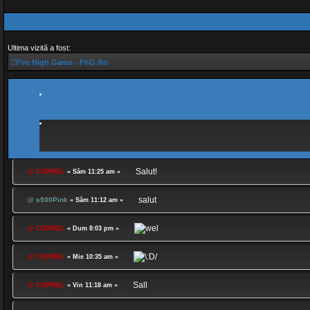
Ultima vizită a fost:
Fire High Game - FhG.Ro
Salut!
@
CORNEL
« Sâm 11:25 am »
salut
@
s500Pink
« Sâm 11:12 am »
@
CORNEL
« Dum 8:03 pm »
@
CORNEL
« Mie 10:35 am »
Sall
@
CORNEL
« Vin 11:18 am »