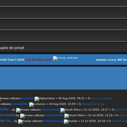
sajele din privat!
AJAX Chat © 2015
Live Members Only
Updates every
300
Se
Ponti233
» 06 Aug 2026, 06:21 » în
Jocuri forumiste
CrystalVibe
» 03 Aug 2026, 10:55 » în
Discutii Generale
d Effic…
by
sunshine666
» 21 Iul 2026, 13:27 » în
Discutii
rsonality
by
sunshine666
» 21 Iul 2026, 13:15 » în
Discu
ter Str…
by
5GGMGaming
» 21 Iul 2026, 10:16 » în
Discutii Ge