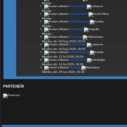
@
CORNEL
« Joi 3:11 pm »
Mesaje:
1
CrystalVibe
Mesaje:
1
DNS
@
Chirila
sunshine666
« Joi 11:24 am »
Mesaje:
5
5GGMGaming
salutare
@
s500Pink
« Mar 11:02 pm »
Mesaje:
1
Kaevorlly
Mesaje:
1
Sall
Ponti233
@
Nap
« Mar 9:30 am »
Membru din: 06 Aug 2026, 05:15
CrystalVibe
Membru din: 03 Aug 2026, 09:59
5GGMGaming
Membru din: 21 Iul 2026, 09:39
CarbixTools
Membru din: 13 Iul 2026, 06:28
Rodrigo
Membru din: 25 Iun 2026, 06:45
PARTENERI