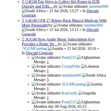
U4GM:Top Ways to Collect Hel Runes in D2R
Quickly and Effic…
by
sunshine666
» 21 Iul 2026, 13:27 » în
Discutii
Generale
U4GM CFB 27 Brings Back Mascot Mash-up With
More Personality
by
sunshine666
» 21 Iul 2026, 13:15 » în
Discutii
Generale
5GGM How Apple Music Subscription Key
Provides a Better Str…
by
5GGMGaming
» 21 Iul 2026, 10:16 »
în
Discutii Generale
Ponti233
Mesaje:
1
CrystalVibe
Mesaje:
1
sunshine666
Mesaje:
5
5GGMGaming
Mesaje:
1
Kaevorlly
Mesaje:
1
Ponti233
Membru din: 06 Aug 2026, 05:15
CrystalVibe