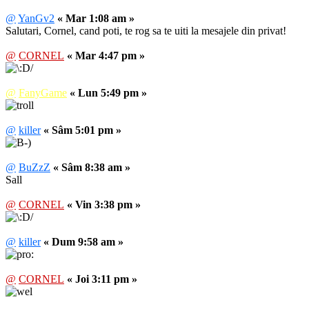
@
YanGv2
« Mar 1:08 am »
Salutari, Cornel, cand poti, te rog sa te uiti la mesajele din privat!
@
CORNEL
« Mar 4:47 pm »
@
FanyGame
« Lun 5:49 pm »
@
killer
« Sâm 5:01 pm »
@
BuZzZ
« Sâm 8:38 am »
Sall
@
CORNEL
« Vin 3:38 pm »
@
killer
« Dum 9:58 am »
@
CORNEL
« Joi 3:11 pm »