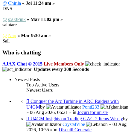
@
Chirila
« Joi 11:24 am »
DNS
@
s500Pink
« Mar 11:02 pm »
salutare
@
Nap
« Mar 9:30 am »
Sall
Who is chatting
AJAX Chat © 2015
Live Members Only
Updates every
300
Seconds
Newest Posts
Top Active Users
Newest Users
Conquer the Arc Turbine in ARC Raiders with
U4GM
by
Ponti233
» 06 Aug 2026, 06:21 » în
Jocuri forumiste
U4GM Insights on Trading GAG 2 Items Wisely
by
CrystalVibe
» 03 Aug
2026, 10:55 » în
Discutii Generale