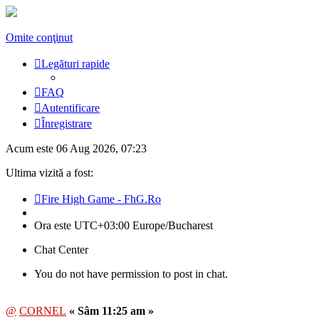
Omite conţinut
Legături rapide
FAQ
Autentificare
Înregistrare
Acum este 06 Aug 2026, 07:23
Ultima vizită a fost:
Fire High Game - FhG.Ro
Ora este UTC+03:00 Europe/Bucharest
Chat Center
You do not have permission to post in chat.
@
CORNEL
« Sâm 11:25 am »