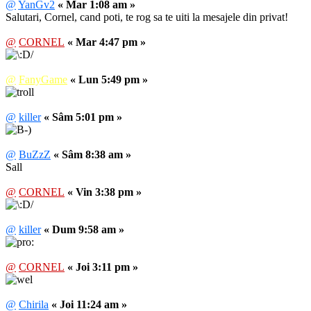
@
YanGv2
« Mar 1:08 am »
Salutari, Cornel, cand poti, te rog sa te uiti la mesajele din privat!
@
CORNEL
« Mar 4:47 pm »
@
FanyGame
« Lun 5:49 pm »
@
killer
« Sâm 5:01 pm »
@
BuZzZ
« Sâm 8:38 am »
Sall
@
CORNEL
« Vin 3:38 pm »
@
killer
« Dum 9:58 am »
@
CORNEL
« Joi 3:11 pm »
@
Chirila
« Joi 11:24 am »