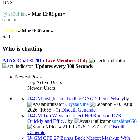
DNS
@
s500Pink
« Mar 11:02 pm »
salutare
@
Nap
« Mar 9:30 am »
Sall
Who is chatting
AJAX Chat © 2015
Live Members Only
Updates every
300
Seconds
Newest Posts
Top Active Users
Newest Users
U4GM Insights on Trading GAG 2 Items Wisely
by
CrystalVibe
» 03 Aug
2026, 10:55 » în
Discutii Generale
U4GM:Top Ways to Collect Hel Runes in D2R
Quickly and Effic…
by
sunshine666
» 21 Iul 2026, 13:27 » în
Discutii
Generale
U4GM CFB 27 Brings Back Mascot Mash-up With