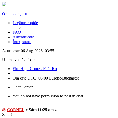
Omite conţinut
Legături rapide
FAQ
Autentificare
Înregistrare
Acum este 06 Aug 2026, 03:55
Ultima vizită a fost:
Fire High Game - FhG.Ro
Ora este UTC+03:00 Europe/Bucharest
Chat Center
You do not have permission to post in chat.
@
CORNEL
« Sâm 11:25 am »
Salut!