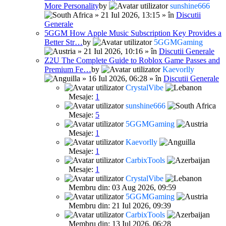
More Personality
by
sunshine666
» 21 Iul 2026, 13:15 » în
Discutii
Generale
5GGM How Apple Music Subscription Key Provides a
Better Str…
by
5GGMGaming
» 21 Iul 2026, 10:16 » în
Discutii Generale
Z2U The Complete Guide to Roblox Game Passes and
Premium Fe…
by
Kaevorlly
» 16 Iul 2026, 06:28 » în
Discutii Generale
CrystalVibe
Mesaje:
1
sunshine666
Mesaje:
5
5GGMGaming
Mesaje:
1
Kaevorlly
Mesaje:
1
CarbixTools
Mesaje:
1
CrystalVibe
Membru din: 03 Aug 2026, 09:59
5GGMGaming
Membru din: 21 Iul 2026, 09:39
CarbixTools
Membru din: 13 Iul 2026, 06:28