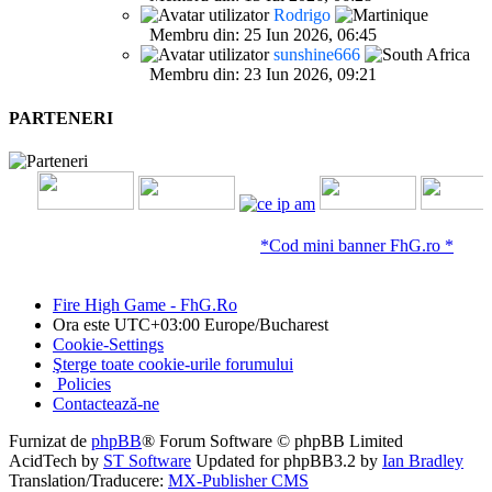
Rodrigo
Membru din: 25 Iun 2026, 06:45
sunshine666
Membru din: 23 Iun 2026, 09:21
PARTENERI
*Cod mini banner FhG.ro *
Fire High Game - FhG.Ro
Ora este UTC+03:00 Europe/Bucharest
Cookie-Settings
Şterge toate cookie-urile forumului
Policies
Contactează-ne
Furnizat de
phpBB
® Forum Software © phpBB Limited
AcidTech by
ST Software
Updated for phpBB3.2 by
Ian Bradley
Translation/Traducere:
MX-Publisher CMS