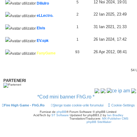
12 Noi 2024, 19:01
5
Diliulro
22 Ian 2025, 23:49
2
eLLectro.
31 Ian 2021, 21:33
1
Elvis
26 Ian 2024, 17:42
1
EV.spk
26 Apr 2012, 08:41
93
FanyGame
54 
PARTENERI
*Cod mini banner FhG.ro *
Fire High Game - FhG.Ro
Şterge toate cookie-urile forumului
Cookie-Settings
Furnizat de
phpBB
® Forum Software © phpBB Limited
AcidTech by
ST Software
Updated for phpBB3.2 by
Ian Bradley
Translation/Traducere:
MX-Publisher CMS
phpBB SiteMaker