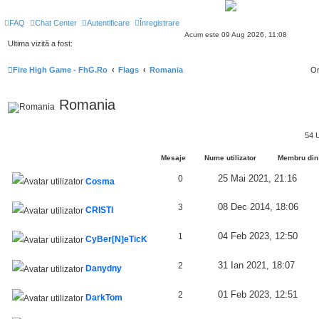
FAQ
Chat Center
Autentificare
Înregistrare
Acum este 09 Aug 2026, 11:08
Ultima vizită a fost:
Fire High Game - FhG.Ro
Flags
Romania
Or
Romania
54 
Mesaje
Nume utilizator
Membru din
25 Mai 2021, 21:16
0
Cosma
08 Dec 2014, 18:06
3
CRISTI
04 Feb 2023, 12:50
1
CyBer[N]eTicK
31 Ian 2021, 18:07
2
Danydny
01 Feb 2023, 12:51
2
DarkTom