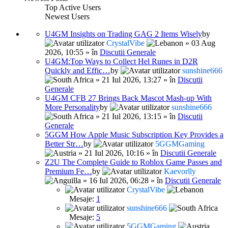
Top Active Users
Newest Users
U4GM Insights on Trading GAG 2 Items Wisely
by
CrystalVibe
» 03 Aug
2026, 10:55 » în
Discutii Generale
U4GM:Top Ways to Collect Hel Runes in D2R
Quickly and Effic…
by
sunshine666
» 21 Iul 2026, 13:27 » în
Discutii
Generale
U4GM CFB 27 Brings Back Mascot Mash-up With
More Personality
by
sunshine666
» 21 Iul 2026, 13:15 » în
Discutii
Generale
5GGM How Apple Music Subscription Key Provides a
Better Str…
by
5GGMGaming
» 21 Iul 2026, 10:16 » în
Discutii Generale
Z2U The Complete Guide to Roblox Game Passes and
Premium Fe…
by
Kaevorlly
» 16 Iul 2026, 06:28 » în
Discutii Generale
CrystalVibe
Mesaje:
1
sunshine666
Mesaje:
5
5GGMGaming