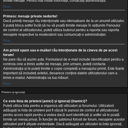
trimite mesaje. Pentru mai multe informații, contactați administrația.
Sus
Primesc mesaje private nedorite!
Dacă primiți mesaje rău intenționate sau ofensatoare de la un anumit utilizator,
îl puteți bloca astfel încât să nu vă poată trimite mesaje în opțiunile Panoului
de control al utilizatorului, puteți utiliza butonul pentru a raporta sau raporta
mesajele respective la moderatorii sau comunicați-o administrației.
Sus
Am primit spam sau e-mailuri rău intenționate de la cineva de pe acest
forum!
Ne pare rău să auzim asta. Formularul de e-mail include identificatori pentru a
controla cine a trimis astfel de mesaje, prin urmare, puteți contacta
Administrația și le puteți trimite o copie completă a mesajului primit. Este foarte
important să includeți antetul, deoarece conține datele utilizatorului care a
trimis e-mailul. Administrația va lua măsuri.
Sus
Prieteni și ignorați
Ce este lista de prieteni (amici) și ignorați (inamici)?
Puteți utiliza lista pentru a organiza alți utilizatori ai forumului. Utilizatorii
adăugați la lista de prieteni pot fi văzuți în panoul de control al utilizatorului
pentru acces rapid pentru a vedea dacă sunt identificați și astfel să le poată
trimite un mesaj privat. În funcție de șablonul folosit de forum, mesajele acestor
utilizatori pot fi afișate evidențiate. Dacă adăugați un utilizator la lista ignorați,