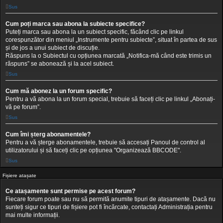
Sus
Cum poți marca sau abona la subiecte specifice?
Puteți marca sau abona la un subiect specific, făcând clic pe linkul
corespunzător din meniul „Instrumente pentru subiecte”, situat în partea de sus
și de jos a unui subiect de discuție.
Răspuns la o Subiectul cu opțiunea marcată „Notifica-mă când este trimis un
răspuns” se abonează și la acel subiect.
Sus
Cum mă abonez la un forum specific?
Pentru a vă abona la un forum special, trebuie să faceți clic pe linkul „Abonați-
vă pe forum”.
Sus
Cum îmi șterg abonamentele?
Pentru a vă șterge abonamentele, trebuie să accesați Panoul de control al
utilizatorului și să faceți clic pe opțiunea "Organizează BBCODE".
Sus
Fișiere atașate
Ce atașamente sunt permise pe acest forum?
Fiecare forum poate sau nu să permită anumite tipuri de atașamente. Dacă nu
sunteți sigur ce tipuri de fișiere pot fi încărcate, contactați Administrația pentru
mai multe informații.