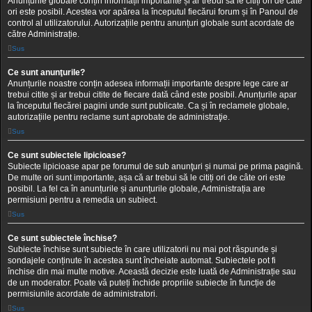
Anunțurile globale conțin informații importante și ar trebui să le citiți ori de câte
ori este posibil. Acestea vor apărea la începutul fiecărui forum și în Panoul de
control al utilizatorului. Autorizațiile pentru anunțuri globale sunt acordate de
către Administrație.
Sus
Ce sunt anunţurile?
Anunțurile noastre conțin adesea informații importante despre lege care ar
trebui citite și ar trebui citite de fiecare dată când este posibil. Anunțurile apar
la începutul fiecărei pagini unde sunt publicate. Ca și în reclamele globale,
autorizațiile pentru reclame sunt aprobate de administraţie.
Sus
Ce sunt subiectele lipicioase?
Subiecte lipicioase apar pe forumul de sub anunţuri și numai pe prima pagină.
De multe ori sunt importante, așa că ar trebui să le citiți ori de câte ori este
posibil. La fel ca în anunțurile și anunțurile globale, Administrația are
permisiuni pentru a remedia un subiect.
Sus
Ce sunt subiectele închise?
Subiecte închise sunt subiecte în care utilizatorii nu mai pot răspunde și
sondajele conținute în acestea sunt încheiate automat. Subiectele pot fi
închise din mai multe motive. Această decizie este luată de Administrație sau
de un moderator. Poate vă puteți închide propriile subiecte în funcție de
permisiunile acordate de administratori.
Sus