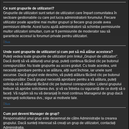
Ce sunt grupurile de utilizatori?
Grupurile de utilizatori sunt seturi de utilizatori care împart comunitatea în
sectoare gestionabile cu care pot lucra administratorii forumului. Fiecare
utilizator poate aparține mai multor grupuri și fiecare grup poate avea
permisiuni diferite. Acest lucru ajută administratorii să schimbe permisiunile
multor utilizatori simultan, cum ar fi permisiunile de moderator sau să
garanteze accesul la forumuri private pentru utilizatori.
Sus
Unde sunt grupurile de utilizatori și cum pot să mă alătur acestora?
Puteți vedea toate grupurile de utilizatori prin linkul „Grupuri de utilizatori”.
Dacă doriți să vă alăturați unui grup, puteți continua făcând clic pe butonul
corespunzător. Nu toate grupurile au acces gratuit. Cu toate acestea, unii
necesită aprobare pentru a se alătura, alții sunt închise, iar unele sunt
ascunse. Dacă grupul este deschis, vă puteți alătura făcând clic pe butonul
corespunzător. Dacă grupul necesită aprobare pentru a vă alătura, puteți
solicita să vă alăturați făcând clic pe butonul corespunzător. Liderul grupului
trebuie să aprobe solicitarea dvs. și vă va întreba cu siguranță de ce doriți să o
faceți. Vă rugăm să nu vă deranjați în mod continuu Managerul de grup dacă
respingeți solicitarea dvs.; sigur ai motivele tale.
Sus
Cum pot deveni Manager de grup?
Responsabilul unui grup este desemnat de către Administrație la crearea
grupului. Dacă sunteți interesat să creați un grup de utilizatori, contactați
Administrația.