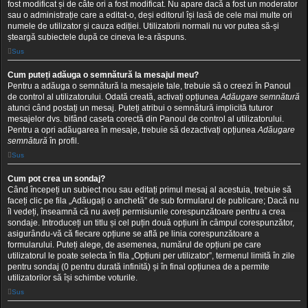
fost modificat și de câte ori a fost modificat. Nu apare dacă a fost un moderator
sau o administrație care a editat-o, deși editorul își lasă de cele mai multe ori
numele de utilizator și cauza ediției. Utilizatorii normali nu vor putea să-și
șteargă subiectele după ce cineva le-a răspuns.
Sus
Cum puteți adăuga o semnătură la mesajul meu?
Pentru a adăuga o semnătură la mesajele tale, trebuie să o creezi în Panoul
de control al utilizatorului. Odată creată, activați opțiunea
Adăugare semnătură
atunci când postați un mesaj. Puteți atribui o semnătură implicită tuturor
mesajelor dvs. bifând caseta corectă din Panoul de control al utilizatorului.
Pentru a opri adăugarea în mesaje, trebuie să dezactivați opțiunea
Adăugare
semnătură
în profil.
Sus
Cum pot crea un sondaj?
Când începeți un subiect nou sau editați primul mesaj al acestuia, trebuie să
faceți clic pe fila „Adăugați o anchetă” de sub formularul de publicare; Dacă nu
îl vedeți, înseamnă că nu aveți permisiunile corespunzătoare pentru a crea
sondaje. Introduceți un titlu și cel puțin două opțiuni în câmpul corespunzător,
asigurându-vă că fiecare opțiune se află pe linia corespunzătoare a
formularului. Puteți alege, de asemenea, numărul de opțiuni pe care
utilizatorul le poate selecta în fila „Opțiuni per utilizator”, termenul limită în zile
pentru sondaj (0 pentru durată infinită) și în final opțiunea de a permite
utilizatorilor să își schimbe voturile.
Sus