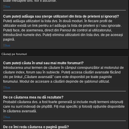
toate mesajele dvs. vor fi ascunse.
Sus
Cum puteți adăuga sau șterge utilizatori din lista de prieteni și ignorați?
Puteți adăuga utilizatori la lista dvs. în două moduri. În fiecare profil de
utilizator există un link pentru a-l adăuga la lista de prieteni și / sau ignorate.
Puteți face, de asemenea, direct din Panoul de control al utilizatorului,
introducând numele dvs. Puteți elimina utilizatorii din lista dvs. de pe aceeași
pagină.
Sus
Căutați pe forumuri
Cum puteți căuta în unul sau mai multe forumuri?
Introducerea unui termen de căutare în câmpul corespunzător al motorului de
căutare index, forum sau în subiecte. Puteți accesa căutări avansate făcând
clic pe linkul „Căutare avansată” care este disponibil pe toate paginile
forumului. Modul de accesare a căutării depinde de șablonul utilizat.
Sus
De ce căutarea mea nu dă rezultate?
Probabil căutarea dvs. a fost foarte generală și include mulți termeni obișnuiți
care nu sunt indexați de phpBB. Fiți mai specific și folosiți opțiunile disponibile
în căutarea avansată.
Sus
De ce îmi reda căutarea o pagină goală?