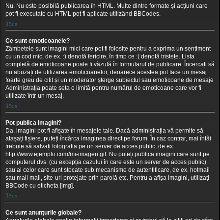
Nu. Nu este posibilă publicarea în HTML. Multe dintre formate și acțiuni care
pot fi executate cu HTML pot fi aplicate utilizând BBCodes.
Sus
Ce sunt emoticoanele?
Zâmbetele sunt imagini mici care pot fi folosite pentru a exprima un sentiment
cu un cod mic, de ex. :) denotă fericire, în timp ce :( denotă tristețe. Lista
completă de emoticoane poate fi văzută în formularul de publicare. Încercați să
nu abuzați de utilizarea emoticoanelor, deoarece acestea pot face un mesaj
foarte greu de citit și un moderator șterge subiectul sau emoticoane de mesaje
Administrația poate seta o limită pentru numărul de emoticoane care vor fi
utilizate într-un mesaj.
Sus
Pot publica imagini?
Da, imagini pot fi afișate în mesajele tale. Dacă administrația vă permite să
atașați fișiere, puteți încărca imaginea direct pe forum. În caz contrar, mai întâi
trebuie să salvați fotografia pe un server de acces public, de ex.
http://www.ejemplo.com/mi-imagen.gif. Nu puteți publica imagini care sunt pe
computerul dvs. (cu excepția cazului în care este un server de acces public)
sau al celor care sunt stocate sub mecanisme de autentificare, de ex. hotmail
sau mail mail, site-uri protejate prin parolă etc. Pentru a afișa imagini, utilizați
BBCode cu eticheta [img].
Sus
Ce sunt anunţurile globale?