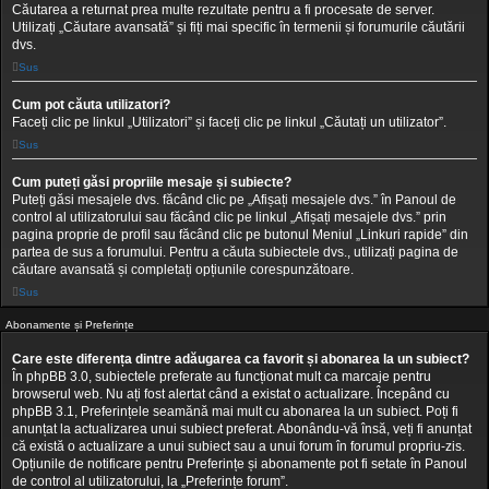
Căutarea a returnat prea multe rezultate pentru a fi procesate de server.
Utilizați „Căutare avansată” și fiți mai specific în termenii și forumurile căutării
dvs.
Sus
Cum pot căuta utilizatori?
Faceți clic pe linkul „Utilizatori” și faceți clic pe linkul „Căutați un utilizator”.
Sus
Cum puteți găsi propriile mesaje și subiecte?
Puteți găsi mesajele dvs. făcând clic pe „Afișați mesajele dvs.” în Panoul de
control al utilizatorului sau făcând clic pe linkul „Afișați mesajele dvs.” prin
pagina proprie de profil sau făcând clic pe butonul Meniul „Linkuri rapide” din
partea de sus a forumului. Pentru a căuta subiectele dvs., utilizați pagina de
căutare avansată și completați opțiunile corespunzătoare.
Sus
Abonamente și Preferințe
Care este diferența dintre adăugarea ca favorit și abonarea la un subiect?
În phpBB 3.0, subiectele preferate au funcționat mult ca marcaje pentru
browserul web. Nu ați fost alertat când a existat o actualizare. Începând cu
phpBB 3.1, Preferințele seamănă mai mult cu abonarea la un subiect. Poți fi
anunțat la actualizarea unui subiect preferat. Abonându-vă însă, veți fi anunțat
că există o actualizare a unui subiect sau a unui forum în forumul propriu-zis.
Opțiunile de notificare pentru Preferințe și abonamente pot fi setate în Panoul
de control al utilizatorului, la „Preferințe forum”.