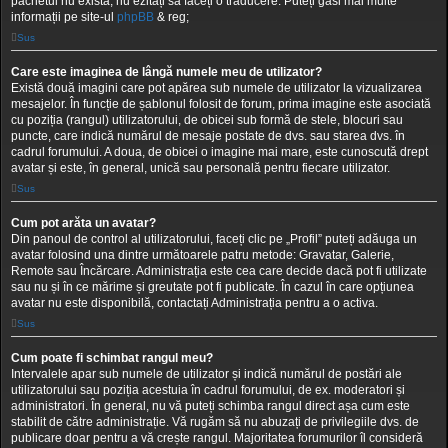
pachetul nu există, nu ezitați să faceți o traducere. Puteți găsi mai multe
informații pe site-ul
phpBB
& reg;
Sus
Care este imaginea de lângă numele meu de utilizator?
Există două imagini care pot apărea sub numele de utilizator la vizualizarea
mesajelor. În funcție de șablonul folosit de forum, prima imagine este asociată
cu poziția (rangul) utilizatorului, de obicei sub formă de stele, blocuri sau
puncte, care indică numărul de mesaje postate de dvs. sau starea dvs. în
cadrul forumului. A doua, de obicei o imagine mai mare, este cunoscută drept
avatar și este, în general, unică sau personală pentru fiecare utilizator.
Sus
Cum pot arăta un avatar?
Din panoul de control al utilizatorului, faceți clic pe „Profil” puteți adăuga un
avatar folosind una dintre următoarele patru metode: Gravatar, Galerie,
Remote sau Încărcare. Administrația este cea care decide dacă pot fi utilizate
sau nu și în ce mărime și greutate pot fi publicate. În cazul în care opțiunea
avatar nu este disponibilă, contactați Administrația pentru a o activa.
Sus
Cum poate fi schimbat rangul meu?
Intervalele apar sub numele de utilizator și indică numărul de postări ale
utilizatorului sau poziția acestuia în cadrul forumului, de ex. moderatori și
administratori. În general, nu vă puteți schimba rangul direct așa cum este
stabilit de către administrație. Vă rugăm să nu abuzați de privilegiile dvs. de
publicare doar pentru a vă crește rangul. Majoritatea forumurilor îl consideră