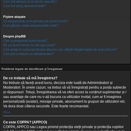
Cum mă abonez la un forum specific?
Cum îmi șterg abonamentele?
Fișiere atașate
Ce atașamente sunt permise pe acest forum?
Cum găsesc toate atașamentele mele?
Despre phpBB
Cine a programat acest forum?
De ce acest forum nu are așa ceva?
Cine poate fi contactat despre abuzuri sau utilizări ilegale legate de acest forum?
Cum pot contacta un administrator?
Probleme legate de identificare și înregistrare
De ce trebuie să mă înregistrez?
Nu trebuie să faceți acest lucru, decizia este luată de Administratori și
Moderatori. În unele cazuri, va trebui să vă înregistrați pentru a posta subiecte
și răspunsuri. Totuși, înregistrarea vă va oferi acces la conținut suplimentar și /
sau avantaje de care nu v-ați bucura ca utilizator invitat, cum ar fi imaginea
personalizată (avatar), mesaje private, abonament la grupuri de utilizatori etc.
Va dura doar câteva secunde. Este foarte recomandat.
Sus
Ce este COPPA? (APPCO)
COPPA, APPCO sau Legea privind protecția vieții private și protecția copiilor