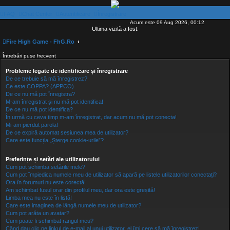
FAQ
Chat Center
Autentificare
Înregistrare
Acum este 09 Aug 2026, 00:12
Ultima vizită a fost:
Fire High Game - FhG.Ro
Întrebări puse frecvent
Probleme legate de identificare și înregistrare
De ce trebuie să mă înregistrez?
Ce este COPPA? (APPCO)
De ce nu mă pot înregistra?
M-am înregistrat și nu mă pot identifica!
De ce nu mă pot identifica?
În urmă cu ceva timp m-am înregistrat, dar acum nu mă pot conecta!
Mi-am pierdut parola!
De ce expiră automat sesiunea mea de utilizator?
Care este funcția „Șterge cookie-urile”?
Preferințe și setări ale utilizatorului
Cum pot schimba setările mele?
Cum pot împiedica numele meu de utilizator să apară pe listele utilizatorilor conectați?
Ora în forumuri nu este corectă!
Am schimbat fusul orar din profilul meu, dar ora este greșită!
Limba mea nu este în listă!
Care este imaginea de lângă numele meu de utilizator?
Cum pot arăta un avatar?
Cum poate fi schimbat rangul meu?
Când dau clic pe linkul de e-mail al unui utilizator, el îmi cere să mă înregistrez!