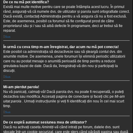
De ce nu mă pot identifica?
Există mai multe motive pentru care se poate întâmpla acest lucru. În primul
rând, asigurați-vă că numele dvs. de utilizator și parola sunt ortografiate corect.
Dacă există, contactați Administrația pentru a vă asigura că nu a fost exclusă.
Este, de asemenea, posibil ca forumul să fie configurat prost de către
proprietarul său și / sau să aibă defecte în programare, deci ar trebui să fie
reparat.
Sus
În urmă cu ceva timp m-am înregistrat, dar acum nu mă pot conecta!
Este posibil ca administrația să dezactiveze sau să șteargă contul dvs. din
anumite motive. De asemenea, unele forumuri își elimină periodic utilizatorii
care nu au postat mesaje o anumită perioadă de timp pentru a reduce
greutatea bazei de date. Dacă da, înregistrați-vă din nou și participați la
discuții.
Sus
Mi-am pierdut parola!
Nu vă panicați, calmați-vă! Dacă parola dvs. nu poate fi recuperată, o puteți
dezactiva sau modifica. Accesați pagina de conectare și faceți clic pe
Mi-am
uitat parola
. Urmați instrucțiunile și veți fi identificați din nou în cel mai scurt
timp.
Sus
De ce expiră automat sesiunea mea de utilizator?
Dacă nu activați caseta
Amintiți-vă
când intrați pe forum, datele dvs. sunt
stocate într-un cookie securizat, care este șters când părăsiți pagina sau după