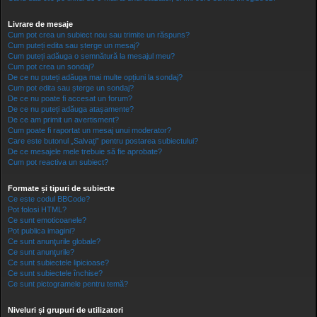
Livrare de mesaje
Cum pot crea un subiect nou sau trimite un răspuns?
Cum puteți edita sau șterge un mesaj?
Cum puteți adăuga o semnătură la mesajul meu?
Cum pot crea un sondaj?
De ce nu puteți adăuga mai multe opțiuni la sondaj?
Cum pot edita sau șterge un sondaj?
De ce nu poate fi accesat un forum?
De ce nu puteți adăuga atașamente?
De ce am primit un avertisment?
Cum poate fi raportat un mesaj unui moderator?
Care este butonul „Salvați” pentru postarea subiectului?
De ce mesajele mele trebuie să fie aprobate?
Cum pot reactiva un subiect?
Formate și tipuri de subiecte
Ce este codul BBCode?
Pot folosi HTML?
Ce sunt emoticoanele?
Pot publica imagini?
Ce sunt anunţurile globale?
Ce sunt anunţurile?
Ce sunt subiectele lipicioase?
Ce sunt subiectele închise?
Ce sunt pictogramele pentru temă?
Niveluri și grupuri de utilizatori