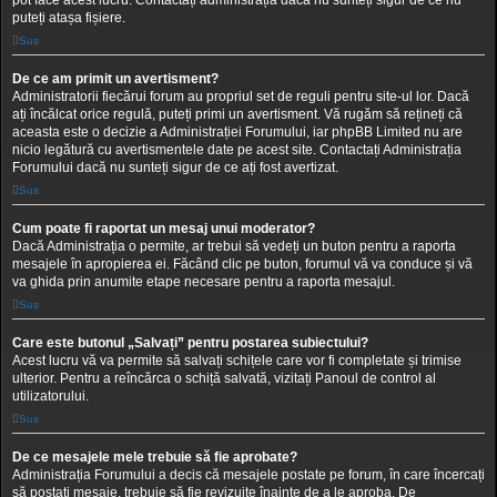
pot face acest lucru. Contactați administrația dacă nu sunteți sigur de ce nu
puteți atașa fișiere.
Sus
De ce am primit un avertisment?
Administratorii fiecărui forum au propriul set de reguli pentru site-ul lor. Dacă
ați încălcat orice regulă, puteți primi un avertisment. Vă rugăm să rețineți că
aceasta este o decizie a Administrației Forumului, iar phpBB Limited nu are
nicio legătură cu avertismentele date pe acest site. Contactați Administrația
Forumului dacă nu sunteți sigur de ce ați fost avertizat.
Sus
Cum poate fi raportat un mesaj unui moderator?
Dacă Administrația o permite, ar trebui să vedeți un buton pentru a raporta
mesajele în apropierea ei. Făcând clic pe buton, forumul vă va conduce și vă
va ghida prin anumite etape necesare pentru a raporta mesajul.
Sus
Care este butonul „Salvați” pentru postarea subiectului?
Acest lucru vă va permite să salvați schițele care vor fi completate și trimise
ulterior. Pentru a reîncărca o schiță salvată, vizitați Panoul de control al
utilizatorului.
Sus
De ce mesajele mele trebuie să fie aprobate?
Administrația Forumului a decis că mesajele postate pe forum, în care încercați
să postați mesaje, trebuie să fie revizuite înainte de a le aproba. De