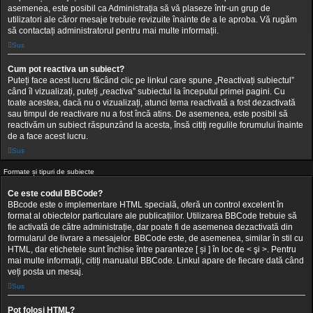
asemenea, este posibil ca Administrația să vă plaseze într-un grup de
utilizatori ale căror mesaje trebuie revizuite înainte de a le aproba. Vă rugăm
să contactați administratorul pentru mai multe informații.
Sus
Cum pot reactiva un subiect?
Puteți face acest lucru făcând clic pe linkul care spune „Reactivați subiectul”
când îl vizualizați, puteți „reactiva” subiectul la începutul primei pagini. Cu
toate acestea, dacă nu o vizualizați, atunci tema reactivată a fost dezactivată
sau timpul de reactivare nu a fost încă atins. De asemenea, este posibil să
reactivăm un subiect răspunzând la acesta, însă citiți regulile forumului înainte
de a face acest lucru.
Sus
Formate și tipuri de subiecte
Ce este codul BBCode?
BBcode este o implementare HTML specială, oferă un control excelent în
format al obiectelor particulare ale publicațiilor. Utilizarea BBCode trebuie să
fie activată de către administrație, dar poate fi de asemenea dezactivată din
formularul de livrare a mesajelor. BBCode este, de asemenea, similar în stil cu
HTML, dar etichetele sunt închise între paranteze [ și ] în loc de < şi >. Pentru
mai multe informații, citiți manualul BBCode. Linkul apare de fiecare dată când
veți posta un mesaj.
Sus
Pot folosi HTML?