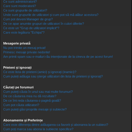
Ce sunt administratorii?
Care sunt moderatorii?
Ce sunt grupurile de utilizatori?
Unde sunt grupurile de utilizatori și cum pot să mă alătur acestora?
Cum pot deveni Manager de grup?
De ce apar anumite grupuri de utilizatori în culori diferite?
Ce este un "Grup de utilizatori implicit"?
Care este legătura "Echipa"?
Mesagerie privată
Nu pot trimite un mesaj privat!
Primesc mesaje private nedorite!
Am primit spam sau e-mailuri rău intenționate de la cineva de pe acest forum!
Prieteni și ignorați
Ce este lista de prieteni (amici) și ignorați (inamici)?
Cum puteți adăuga sau șterge utilizatori din lista de prieteni și ignorați?
Căutați pe forumuri
Cum puteți căuta în unul sau mai multe forumuri?
De ce căutarea mea nu dă rezultate?
De ce îmi reda căutarea o pagină goală?
Cum pot căuta utilizatori?
Cum puteți găsi propriile mesaje și subiecte?
Abonamente și Preferințe
Care este diferența dintre adăugarea ca favorit și abonarea la un subiect?
Cum poți marca sau abona la subiecte specifice?