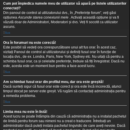
Cum pot împiedica numele meu de utilizator să apară pe listele utilizatorilor
conectați?
Din panoul de control al utilizatorului dvs., în „Preferințe forum”, veți găsi
opțiunea
Ascunde starea conexiunii mele
. Activați această opțiune și va fi
văzută doar de Administratori, Moderatori și dvs. Veți fi socotit ca utilizator
ascuns.
Sus
Ora în forumuri nu este corectă!
Este posibil să vedeți ora corespunzătoare unui alt fus orar. În acest caz,
vizitați Panoul de control al utilizatorului și definiți fusul orar în funcție de
locația dvs., de ex. Londra, Paris, New York, Sydney etc. Nu uitați că pentru a
schimba fusul orar, ca și celelalte preferințe, trebuie să fiți înregistrat. Dacă nu
este, acesta este un moment bun pentru a face acest lucru.
Sus
Am schimbat fusul orar din profilul meu, dar ora este greșită!
Dacă sunteți sigur că fusul orar este corect și ora este încă incorectă, atunci
timpul stocat pe server este greșit. Vă rugăm să contactați administrația pentru
a remedia problema.
Sus
Limba mea nu este în listă!
Acest lucru se poate întâmpla din cauză că administrația nu a instalat pachetul
de limbă pentru forum sau nimeni nu a creat o traducere. Întrebați un
administrator dacă puteți instala pachetul lingvistic de care aveți nevoie. Dacă