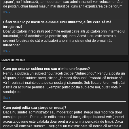
„spam”, nu îl tolerează, iar moderatorii sau administratorii vor reduce numărul
de postări, chiar luând măsuri mai drastice, cum ar fi expulzarea de pe forum.
Sus
Când dau clic pe linkul de e-mail al unui utilizator, el îmi cere să mă
înregistrez!
Doar utilizatorii înregistrați pot trimite e-mail către alți utilizatori prin intermediul
forumului, dacă administrația permite opțiunea. Acest lucru este pentru a
preveni folosirea de către utilizatori anonimi a sistemului de e-mail rău
intenționat.
Sus
Livrare de mesaje
Cum pot crea un subiect nou sau trimite un răspuns?
Pentru a publica un subiect nou, faceți clic pe "Subiect nou". Pentru a posta un
răspuns la un subiect, faceți clic pe „Trimiteți răspuns”. Probabil că trebuie să
vă înregistrați înainte de a putea posta și răspunde. Sub fiecare forum veți găsi
o listă cu acțiunile permise. Exemplu: puteți posta subiecte noi, puteți vota în
sondaje etc.
Sus
Cum puteți edita sau șterge un mesaj?
Dacă nu sunteți administrator sau moderator, puteți șterge sau modifica doar
mesajele proprii. Pentru a le edita trebuie să faceți clic pe butonul
edit
(uneori
această opțiune este valabilă doar pentru o anumită perioadă de timp). Dacă
cineva vă editează subiectul, veți găsi un text mic care să indice că acesta a