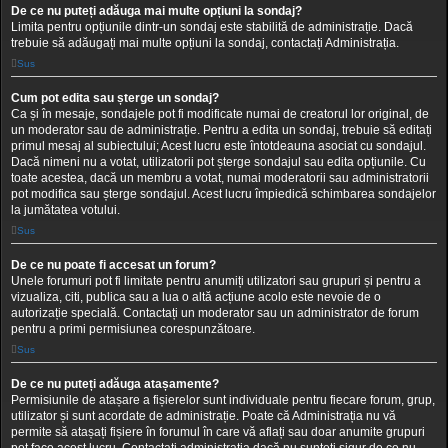
De ce nu puteți adăuga mai multe opțiuni la sondaj?
Limita pentru opțiunile dintr-un sondaj este stabilită de administrație. Dacă
trebuie să adăugați mai multe opțiuni la sondaj, contactați Administrația.
Sus
Cum pot edita sau șterge un sondaj?
Ca și în mesaje, sondajele pot fi modificate numai de creatorul lor original, de
un moderator sau de administrație. Pentru a edita un sondaj, trebuie să editați
primul mesaj al subiectului; Acest lucru este întotdeauna asociat cu sondajul.
Dacă nimeni nu a votat, utilizatorii pot șterge sondajul sau edita opțiunile. Cu
toate acestea, dacă un membru a votat, numai moderatorii sau administratorii
pot modifica sau șterge sondajul. Acest lucru împiedică schimbarea sondajelor
la jumătatea votului.
Sus
De ce nu poate fi accesat un forum?
Unele forumuri pot fi limitate pentru anumiți utilizatori sau grupuri și pentru a
vizualiza, citi, publica sau a lua o altă acțiune acolo este nevoie de o
autorizație specială. Contactați un moderator sau un administrator de forum
pentru a primi permisiunea corespunzătoare.
Sus
De ce nu puteți adăuga atașamente?
Permisiunile de atașare a fișierelor sunt individuale pentru fiecare forum, grup,
utilizator și sunt acordate de administrație. Poate că Administrația nu vă
permite să atașați fișiere în forumul în care vă aflați sau doar anumite grupuri