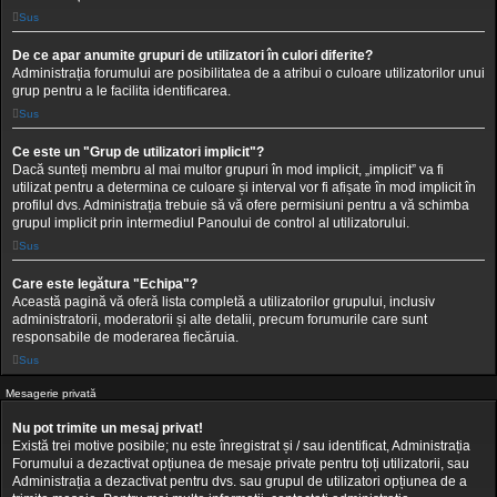
Sus
De ce apar anumite grupuri de utilizatori în culori diferite?
Administrația forumului are posibilitatea de a atribui o culoare utilizatorilor unui
grup pentru a le facilita identificarea.
Sus
Ce este un "Grup de utilizatori implicit"?
Dacă sunteți membru al mai multor grupuri în mod implicit, „implicit” va fi
utilizat pentru a determina ce culoare și interval vor fi afișate în mod implicit în
profilul dvs. Administrația trebuie să vă ofere permisiuni pentru a vă schimba
grupul implicit prin intermediul Panoului de control al utilizatorului.
Sus
Care este legătura "Echipa"?
Această pagină vă oferă lista completă a utilizatorilor grupului, inclusiv
administratorii, moderatorii și alte detalii, precum forumurile care sunt
responsabile de moderarea fiecăruia.
Sus
Mesagerie privată
Nu pot trimite un mesaj privat!
Există trei motive posibile; nu este înregistrat și / sau identificat, Administrația
Forumului a dezactivat opțiunea de mesaje private pentru toți utilizatorii, sau
Administrația a dezactivat pentru dvs. sau grupul de utilizatori opțiunea de a