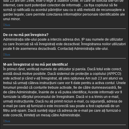
sub 13 ani din 1998, este o lege a Statelor Unite, în care se solicită site-uri de
internet, care sunt potențiali colectori de informații. , ca fișa copilului să fie
scrisă și ratificată cu acordul părinților sau cu o altă metodă de recunoaștere a
gardei legale, care permite colectarea informațiilor personale identificabile ale
unui minor.
Sus
De ce nu mă pot înregistra?
Administrația site-ului poate a interzis adresa dvs. IP sau numele de utilizator
cu care încercați să vă înregistrați este dezactivat. Înregistrarea noilor utilizatori
poate fi de asemenea dezactivată. Contactați Administrația site-ului.
Sus
M-am înregistrat și nu mă pot identifica!
În primul rând, verificați numele de utilizator și parola. Dacă totul este corect,
există două motive posibile. Dacă sistemul de protecție a copilului (APPCO)
este activat și când v-ați înregistrat, ați ales opțiunea
Am sub 13 ani
atunci va
trebui să urmați câteva instrucțiuni care vor fi date pentru a activa contul. Unele
forumuri prevăd că conturile trebuie activate, fie de către dumneavoastră, fie
de către Administrație, înainte de a vă putea identifica; Aceste informații vor fi
furnizate la sfârșitul procesului de înregistrare. Dacă vi s-a trimis un e-mail,
urmați instrucțiunile. Dacă nu ați primit niciun e-mail, cu siguranță, adresa de
e-mail pe care ați furnizat-o este incorectă sau poate a fost capturată de un
filtru anti-spam. Dacă sunteți sigur că adresa de e-mail pe care ați furnizat-o
este corectă, trimiteți un mesaj către Administrație.
Sus