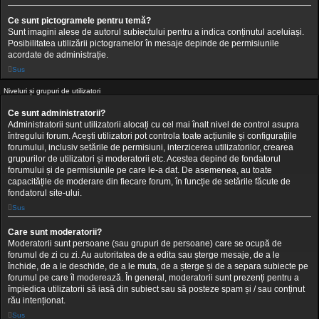
Ce sunt pictogramele pentru temă?
Sunt imagini alese de autorul subiectului pentru a indica conținutul aceluiași.
Posibilitatea utilizării pictogramelor în mesaje depinde de permisiunile
acordate de administrație.
Sus
Niveluri și grupuri de utilizatori
Ce sunt administratorii?
Administratorii sunt utilizatorii alocați cu cel mai înalt nivel de control asupra
întregului forum. Acești utilizatori pot controla toate acțiunile și configurațiile
forumului, inclusiv setările de permisiuni, interzicerea utilizatorilor, crearea
grupurilor de utilizatori și moderatorii etc. Acestea depind de fondatorul
forumului și de permisiunile pe care le-a dat. De asemenea, au toate
capacitățile de moderare din fiecare forum, în funcție de setările făcute de
fondatorul site-ului.
Sus
Care sunt moderatorii?
Moderatorii sunt persoane (sau grupuri de persoane) care se ocupă de
forumul de zi cu zi. Au autoritatea de a edita sau șterge mesaje, de a le
închide, de a le deschide, de a le muta, de a șterge și de a separa subiecte pe
forumul pe care îl moderează. În general, moderatorii sunt prezenți pentru a
împiedica utilizatorii să iasă din subiect sau să posteze spam și / sau conținut
rău intenționat.
Sus