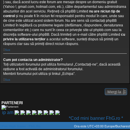
) sau, dacă acest lucru este forum are mesaje despre un domeniu gratuit
(Yahoo !, gmail.com, hotmail.com, etc.), către departamentul sau administrarea
abuzurilor din acel serviciu. Rețineți că phpBB Limited
nu are niciun tip de
control
și nu poate fi în niciun fel responsabil pentru modul în care, unde sau
de cine este utilizat acest sistem forum. Nu are sens să contactați phpBB
Limited în legătură cu probleme legale (defăimare, răspundere, denaturarea
comentariilor etc.) care nu sunt în ceea ce privește site-ul phpbb.com sau la
discreția software-ului phpBB. Dacă trimiteți un e-mail către phpBB Limited
cu
privire la utilizarea terților
a acestui software, sunteți dispus să primiți un
răspuns clar sau să primiți direct niciun răspuns.
Sus
Cum pot contacta un administrator?
Toți utilizatorii forumului pot utiliza formularul „Contactați-ne”, dacă această
opțiune a fost activată de administratorul forumului.
Membrii forumului pot utiliza și linkul „Echipa”.
Sus
Mergi la
PARTENERI
*Cod mini banner FhG.ro *
Fire High Game - FhG.Ro
Ora este UTC+03:00 Europe/Bucharest