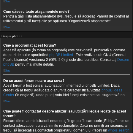
Sus
Cum găsesc toate atașamentele mele?
Pentru a găsi lista atașamentelor dvs., trebuie să accesați Panoul de control al
utilizatorului și să faceți clic pe opțiunea "Organizează atașamente".
Sus
Despre phpBB
Cine a programat acest forum?
Această aplicație (în forma sa originală) este dezvoltată, publicată și conține
drepturi de autor aparținând
phpBB Limited
. Este realizat sub GNU (General
Public License) versiunea 2 (GPL-2.0) și este distribuit liber. Consultați
Despre
phpBB
pentru mai multe detalii.
Sus
De ce acest forum nu are așa ceva?
Acest forum a fost scris și autorizat prin intermediul phpBB Limited. Dacă
credeți că ar trebui adăugată o anumită caracteristică, vizitați
phpBB Ideas
Center
(în engleză), unde puteți vota idei funcții existente sau sugerează noi.
Sus
Cine poate fi contactat despre abuzuri sau utilizări ilegale legate de acest
forum?
Fiecare dintre administratorii enumerați în grupul în care scrie „Echipa” este un
contact adecvat pentru a vă trimite reclamațiile. Dacă nu primiți un răspuns, ar
trebui să încercați să contactați proprietarul domeniului (faceți un
whois search