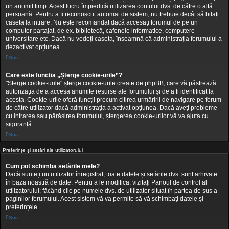
un anumit timp. Acest lucru împiedică utilizarea contului dvs. de către o altă
persoană. Pentru a fi recunoscut automat de sistem, nu trebuie decât să bifați
caseta la intrare. Nu este recomandat dacă accesați forumul de pe un
computer partajat, de ex. bibliotecă, cafenele informatice, computere
universitare etc. Dacă nu vedeți caseta, înseamnă că administrația forumului a
dezactivat opțiunea.
Sus
Care este funcția „Șterge cookie-urile”?
"Șterge cookie-urile" șterge cookie-urile create de phpBB, care vă păstrează
autorizația de a accesa anumite resurse ale forumului și de a fi identificat la
acesta. Cookie-urile oferă funcții precum citirea urmăririi de navigare pe forum
de către utilizator dacă administrația a activat opțiunea. Dacă aveți probleme
cu intrarea sau părăsirea forumului, ștergerea cookie-urilor vă va ajuta cu
siguranță.
Sus
Preferințe și setări ale utilizatorului
Cum pot schimba setările mele?
Dacă sunteți un utilizator înregistrat, toate datele și setările dvs. sunt arhivate
în baza noastră de date. Pentru a le modifica, vizitați Panoul de control al
utilizatorului; făcând clic pe numele dvs. de utilizator situat în partea de sus a
paginilor forumului. Acest sistem vă va permite să vă schimbați datele și
preferințele.
Sus