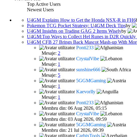
Top Active Users
Newest Users
U4GM Explains How to Get the Honda NSX-R in FH6
Pokemon TCG Pocket Strategy: U4GM Deck Tips
by
U4GM Insights on Trading GAG 2 Items Wisely
by
U4GM:Top Ways to Collect Hel Runes in D2R Quickly
U4GM CFB 27 Brings Back Mascot Mash-up With More 
Ponti233
Mesaje:
2
CrystalVibe
Mesaje:
1
sunshine666
Mesaje:
5
5GGMGaming
Mesaje:
1
Kaevorlly
Mesaje:
1
Ponti233
Membru din: 06 Aug 2026, 05:15
CrystalVibe
Membru din: 03 Aug 2026, 09:59
5GGMGaming
Membru din: 21 Iul 2026, 09:39
CarbixTools