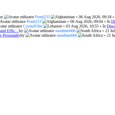
by
Ponti233
» 06 Aug 2026, 09:18 »
Ponti233
» 06 Aug 2026, 09:04 » în
Di
CrystalVibe
» 03 Aug 2026, 10:55 » în
Disc
 and Effic…
by
sunshine666
» 21 Iul
Personality
by
sunshine666
» 21 Iu