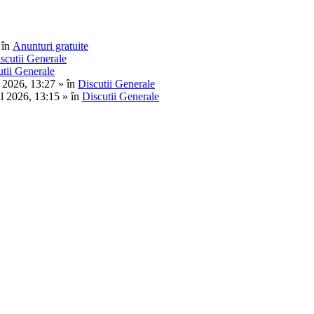
 în
Anunturi gratuite
scutii Generale
utii Generale
 2026, 13:27 » în
Discutii Generale
l 2026, 13:15 » în
Discutii Generale