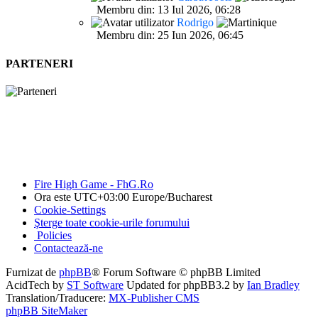
Membru din: 13 Iul 2026, 06:28
Rodrigo
Membru din: 25 Iun 2026, 06:45
PARTENERI
Fire High Game - FhG.Ro
Ora este UTC+03:00 Europe/Bucharest
Cookie-Settings
Şterge toate cookie-urile forumului
Policies
Contactează-ne
Furnizat de
phpBB
® Forum Software © phpBB Limited
AcidTech by
ST Software
Updated for phpBB3.2 by
Ian Bradley
Translation/Traducere:
MX-Publisher CMS
phpBB SiteMaker