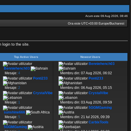
Acum este 09 Aug 2026, 08:46
Ora este UTC+03:00 Europe/Bucharest
login to the site.
Top Active Users
Newest Users
Benniehench03
Benniehench03
Mesaje:
4
Membru din: 07 Aug 2026, 06:02
Ponti233
Ponti233
Mesaje:
2
Membru din: 06 Aug 2026, 05:15
CrystalVibe
CrystalVibe
Mesaje:
1
Membru din: 03 Aug 2026, 09:59
5GGMGaming
sunshine666
Mesaje:
5
Membru din: 21 Iul 2026, 09:39
CarbixTools
5GGMGaming