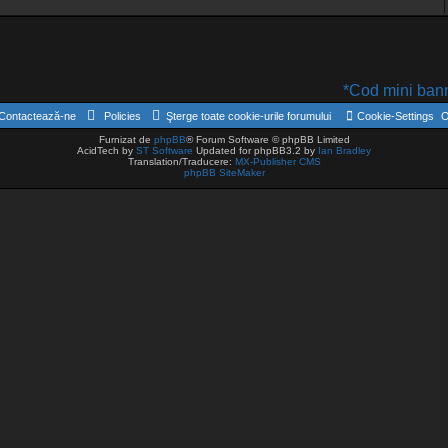
*Cod mini banne
Contactează-ne
Policies
Şterge toate cookie-urile forumului
Cookie-Settings
O
Furnizat de
phpBB
® Forum Software © phpBB Limited
AcidTech by
ST Software
Updated for phpBB3.2 by
Ian Bradley
Translation/Traducere:
MX-Publisher CMS
phpBB SiteMaker