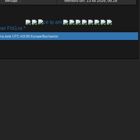
Mesaje:
1
Membru din: 13 Iul 2026, 06:28
r FhG.ro *
ra este UTC+03:00 Europe/Bucharest