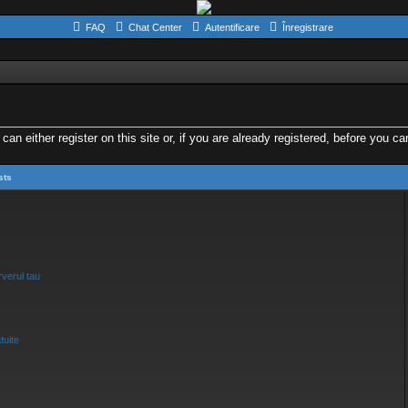
FAQ
Chat Center
Autentificare
Înregistrare
either register on this site or, if you are already registered, before you can 
sts
verul tau
tuite