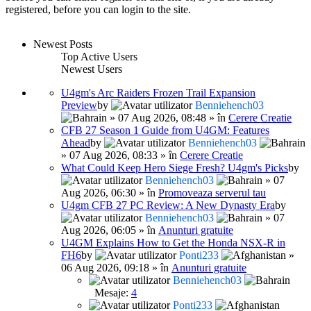
registered, before you can login to the site.
Newest Posts
Top Active Users
Newest Users
U4gm's Arc Raiders Frozen Trail Expansion
Preview
by
Benniehench03
» 07 Aug 2026, 08:48 » în
Cerere Creatie
CFB 27 Season 1 Guide from U4GM: Features
Ahead
by
Benniehench03
» 07 Aug 2026, 08:33 » în
Cerere Creatie
What Could Keep Hero Siege Fresh? U4gm's Picks
by
Benniehench03
» 07
Aug 2026, 06:30 » în
Promoveaza serverul tau
U4gm CFB 27 PC Review: A New Dynasty Era
by
Benniehench03
» 07
Aug 2026, 06:05 » în
Anunturi gratuite
U4GM Explains How to Get the Honda NSX-R in
FH6
by
Ponti233
»
06 Aug 2026, 09:18 » în
Anunturi gratuite
Benniehench03
Mesaje:
4
Ponti233