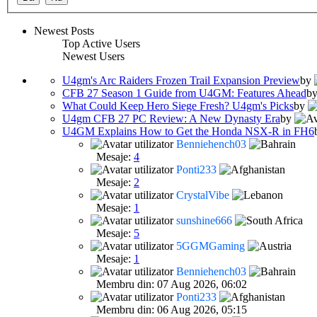
Newest Posts
Top Active Users
Newest Users
U4gm's Arc Raiders Frozen Trail Expansion Preview
by
CFB 27 Season 1 Guide from U4GM: Features Ahead
b
What Could Keep Hero Siege Fresh? U4gm's Picks
by
U4gm CFB 27 PC Review: A New Dynasty Era
by
U4GM Explains How to Get the Honda NSX-R in FH6
Benniehench03
Mesaje:
4
Ponti233
Mesaje:
2
CrystalVibe
Mesaje:
1
sunshine666
Mesaje:
5
5GGMGaming
Mesaje:
1
Benniehench03
Membru din: 07 Aug 2026, 06:02
Ponti233
Membru din: 06 Aug 2026, 05:15