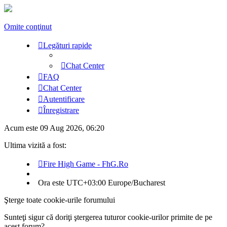
Omite conţinut
Legături rapide
Chat Center
FAQ
Chat Center
Autentificare
Înregistrare
Acum este 09 Aug 2026, 06:20
Ultima vizită a fost:
Fire High Game - FhG.Ro
Ora este UTC+03:00 Europe/Bucharest
Şterge toate cookie-urile forumului
Sunteţi sigur că doriţi ştergerea tuturor cookie-urilor primite de pe
acest forum?