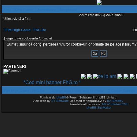
FAQ
Chat Center
Autentificare
Înregistrare
Acum este 08 Aug 2026, 06:00
Ultima vizită a fost:
Fire High Game - FhG.Ro
Or
Şterge toate cookie-urile forumului
Sunteţi sigur că doriţi ştergerea tuturor cookie-urilor primite de pe acest forum?
PARTENERI
*Cod mini banner FhG.ro *
Fire High Game - FhG.Ro
Şterge toate cookie-urile forumului
Cookie-Settings
Furnizat de
phpBB
® Forum Software © phpBB Limited
AcidTech by
ST Software
Updated for phpBB3.2 by
Ian Bradley
Translation/Traducere:
MX-Publisher CMS
phpBB SiteMaker